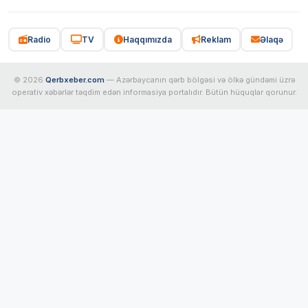
Radio
TV
Haqqımızda
Reklam
Əlaqə
© 2026
Qerbxeber.com
— Azərbaycanın qərb bölgəsi və ölkə gündəmi üzrə
operativ xəbərlər təqdim edən informasiya portalıdır. Bütün hüquqlar qorunur.