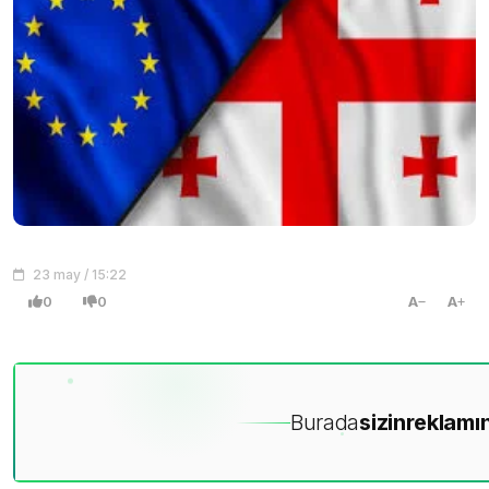
23 may / 15:22
0
0
A
A
Burada
sizin
reklamın