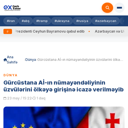
#iran
#abş
#tramp
#ukrayna
#rusiya
#azərbaycan
#h
yna Prezidenti Ceyhun Bayramovu qəbul edib
Azərbaycan və Ukrayna Xİ
Skip
to
content
Ana
Dünya
Gürcüstana Aİ-ın nümayəndəliyinin üzvülərini ölkəyə girişinə icazə verilməyib
Səhifə
DÜNYA
Gürcüstana Aİ-ın nümayəndəliyinin
üzvülərini ölkəyə girişinə icazə verilməyib
23 may / 15:22
1 dəq