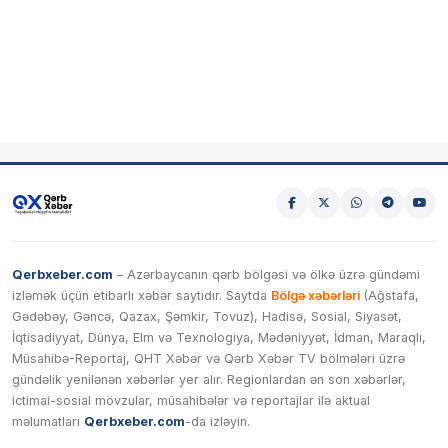
Qerbxeber.com
– Azərbaycanın qərb bölgəsi və ölkə üzrə gündəmi
izləmək üçün etibarlı xəbər saytıdır. Saytda
Bölgə xəbərləri
(Ağstafa,
Gədəbəy, Gəncə, Qazax, Şəmkir, Tovuz), Hadisə, Sosial, Siyasət,
İqtisadiyyat, Dünya, Elm və Texnologiya, Mədəniyyət, İdman, Maraqlı,
Müsahibə-Reportaj, QHT Xəbər və Qərb Xəbər TV bölmələri üzrə
gündəlik yenilənən xəbərlər yer alır. Regionlardan ən son xəbərlər,
ictimai-sosial mövzular, müsahibələr və reportajlar ilə aktual
məlumatları
Qerbxeber.com
-da izləyin.