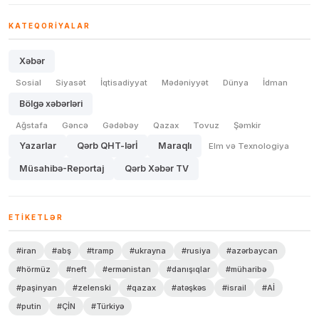
KATEQORIYALAR
Xəbər
Sosial
Siyasət
İqtisadiyyat
Mədəniyyət
Dünya
İdman
Bölgə xəbərləri
Ağstafa
Gəncə
Gədəbəy
Qazax
Tovuz
Şəmkir
Yazarlar
Qərb QHT-lərİ
Maraqlı
Elm və Texnologiya
Müsahibə-Reportaj
Qərb Xəbər TV
ETIKETLƏR
#iran
#abş
#tramp
#ukrayna
#rusiya
#azərbaycan
#hörmüz
#neft
#ermənistan
#danışıqlar
#müharibə
#paşinyan
#zelenski
#qazax
#atəşkəs
#israil
#Aİ
#putin
#ÇİN
#Türkiyə