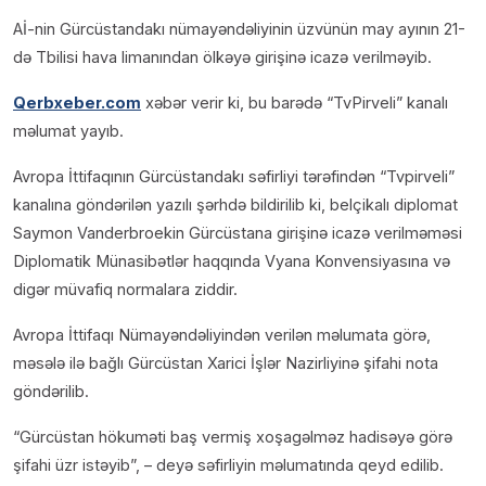
Aİ-nin Gürcüstandakı nümayəndəliyinin üzvünün may ayının 21-
də Tbilisi hava limanından ölkəyə girişinə icazə verilməyib.
Qerbxeber.com
xəbər verir ki, bu barədə “TvPirveli” kanalı
məlumat yayıb.
Avropa İttifaqının Gürcüstandakı səfirliyi tərəfindən “Tvpirveli”
kanalına göndərilən yazılı şərhdə bildirilib ki, belçikalı diplomat
Saymon Vanderbroekin Gürcüstana girişinə icazə verilməməsi
Diplomatik Münasibətlər haqqında Vyana Konvensiyasına və
digər müvafiq normalara ziddir.
Avropa İttifaqı Nümayəndəliyindən verilən məlumata görə,
məsələ ilə bağlı Gürcüstan Xarici İşlər Nazirliyinə şifahi nota
göndərilib.
“Gürcüstan hökuməti baş vermiş xoşagəlməz hadisəyə görə
şifahi üzr istəyib”, – deyə səfirliyin məlumatında qeyd edilib.