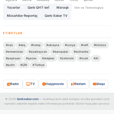
Ağstafa
Gəncə
Gədəbəy
Qazax
Tovuz
Şəmkir
Yazarlar
Qərb QHT-lərİ
Maraqlı
Elm və Texnologiya
Müsahibə-Reportaj
Qərb Xəbər TV
ETIKETLƏR
#iran
#abş
#tramp
#ukrayna
#rusiya
#neft
#hörmüz
#ermənistan
#azərbaycan
#danışıqlar
#müharibə
#paşinyan
#qazax
#atəşkəs
#zelenski
#israil
#Aİ
#putin
#ÇİN
#Türkiyə
Radio
TV
Haqqımızda
Reklam
Əlaqə
© 2026
Qerbxeber.com
— Azərbaycanın qərb bölgəsi və ölkə gündəmi üzrə
operativ xəbərlər təqdim edən informasiya portalıdır. Bütün hüquqlar qorunur.