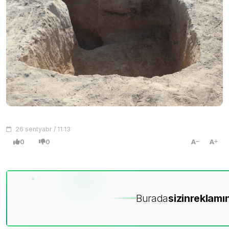
26 sentyabr / 11:13
0
0
A
A
Burada
sizin
reklamın