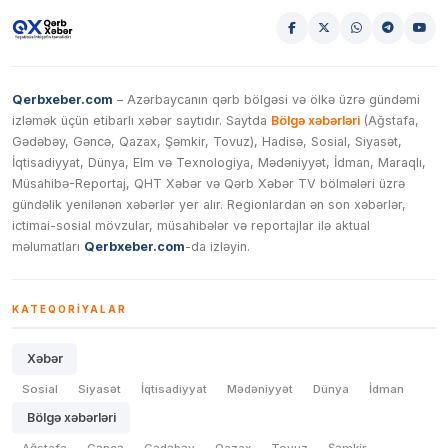
Qerbxeber.com
– Azərbaycanın qərb bölgəsi və ölkə üzrə gündəmi
izləmək üçün etibarlı xəbər saytıdır. Saytda
Bölgə xəbərləri
(Ağstafa,
Gədəbəy, Gəncə, Qazax, Şəmkir, Tovuz), Hadisə, Sosial, Siyasət,
İqtisadiyyat, Dünya, Elm və Texnologiya, Mədəniyyət, İdman, Maraqlı,
Müsahibə-Reportaj, QHT Xəbər və Qərb Xəbər TV bölmələri üzrə
gündəlik yenilənən xəbərlər yer alır. Regionlardan ən son xəbərlər,
ictimai-sosial mövzular, müsahibələr və reportajlar ilə aktual
məlumatları
Qerbxeber.com
-da izləyin.
KATEQORIYALAR
Xəbər
Sosial
Siyasət
İqtisadiyyat
Mədəniyyət
Dünya
İdman
Bölgə xəbərləri