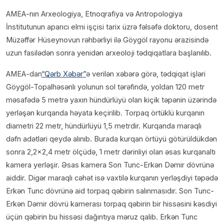
AMEA-nın Arxeologiya, Etnoqrafiya və Antropologiya
İnstitutunun aparıcı elmi işçisi tarix üzrə fəlsəfə doktoru, dosent
Müzəffər Hüseynovun rəhbərliyi ilə Göygöl rayonu ərazisində
uzun fasilədən sonra yenidən arxeoloji tədqiqatlara başlanılıb.
AMEA-dan
“Qərb Xəbər”
ə verilən xəbərə görə, tədqiqat işləri
Göygöl-Topalhəsənlı yolunun sol tərəfində, yoldan 120 metr
məsafədə 5 metrə yaxın hündürlüyü olan kiçik təpənin üzərində
yerləşən kurqanda həyata keçirilib. Torpaq örtüklü kurqanın
diametri 22 metr, hündürlüyü 1,5 metrdir. Kurqanda maraqlı
dəfn adətləri qeydə alınıb. Burada kurqan örtüyü götürüldükdən
sonra 2,2×2,4 metr ölçüdə, 1 metr dərinliyi olan əsas kurqanaltı
kamera yerləşir. Əsas kamera Son Tunc-Erkən Dəmir dövrünə
aiddir. Digər maraqlı cəhət isə vaxtilə kurqanın yerləşdiyi təpədə
Erkən Tunc dövrünə aid torpaq qəbirin salınmasıdır. Son Tunc-
Erkən Dəmir dövrü kamerası torpaq qəbirin bir hissəsini kəsdiyi
üçün qəbirin bu hissəsi dağıntıya məruz qalıb. Erkən Tunc