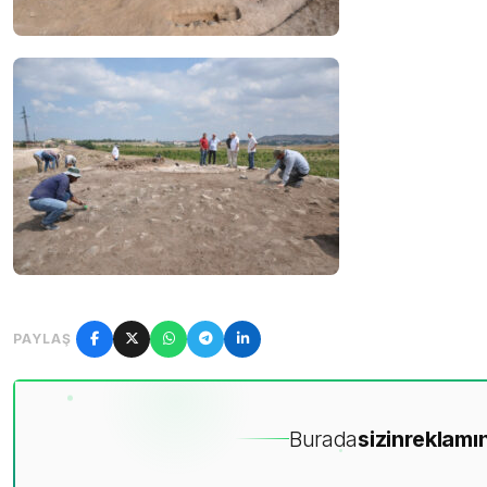
PAYLAŞ
Burada
sizin
reklamın