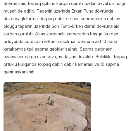
dövrünə aid torpaq qəbirin kurqan qurulmazdan əvvəl salındığı
müşahidə edilib. Təpənin üzərində Erkən Tunc dövründə
düzbucaqlı formalı torpaq qəbir salınıb, sonradan isə qəbirin
olduğu təpənin üzərində Son Tunc-Erkən dəmir dövrünə aid
kurqan qurulub. Əsas kurqanaltı kameradan başqa, kurqan
örtüyündə sonradan erkən müsəlman dövrünə aid 10 ədəd
katakomba tipli sapma qəbirlər salınıb. Sapma qəbirlərin
üzərinə bir cərgə uzunsov çay daşları düzülüb. Beləliklə, torpaq
örtüklü kurqanda torpaq qəbir, qəbir kamerası və 10 sapma
qəbir aşkarlanıb.