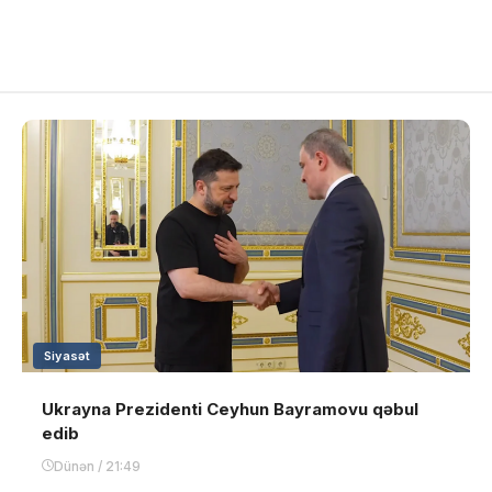
Siyasət
Ukrayna Prezidenti Ceyhun Bayramovu qəbul
edib
Dünən / 21:49