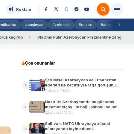
Reklam
müharibə
#paşinyan
#zelenski
#qazax
#atəşkəs
#isra
ib
Vladimir Putin Azərbaycan Prezidentinə zəng edib
Valy
Çox oxunanlar
Şarl Mişel Azərbaycan və Ermənistan
liderləri ilə keçirdiyi Praqa görüşünü
1
şərh edib
7 oktyabr / 12:10
Nazirlik: Azərbaycanda bu günədək
meymunçiçəyi ilə bağlı şübhəli hallar
2
qeydə alınmayıb
22 avqust / 10:34
Sallivan: NATO Ukraynaya xüsusi
nümayəndə təyin edəcək
3