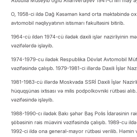
Abdulla Museyib oğlu Allahverdiyev 1941-ci ilin may
O, 1958-ci ildə Dağ Kəsəmən kənd orta məktəbində ox
avtomobil nəqliyyatının istismarı fakultəsini bitirib.
1964-cü ildən 1974-cü ilədək daxili işlər nazirliyinin m
vəzifələrdə işləyib.
1974-1979-cu ilədək Respublika Dövlət Avtomobil Müfə
vəzifəsində çalışıb. 1979-1981-ci illərdə Daxili İşlər Naz
1981-1983-cü illərdə Moskvada SSRİ Daxili İşlər Nazirl
hüquqşünas ixtisası və milis podpolkovniki rütbəsi alıb.
vəzifəsində işləyib.
1988-1990-cı ilədək Bakı şəhər Baş Polis İdarəsinin rəis
şöbəsinin rəis müavini vəzifəsində çalışıb. 1989-cu ildə
1992-ci ildə ona general-mayor rütbəsi verilib. Həmin va