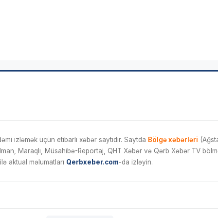
mi izləmək üçün etibarlı xəbər saytıdır. Saytda
Bölgə xəbərləri
(Ağsta
İdman, Maraqlı, Müsahibə-Reportaj, QHT Xəbər və Qərb Xəbər TV bölmələ
ilə aktual məlumatları
Qerbxeber.com
-da izləyin.