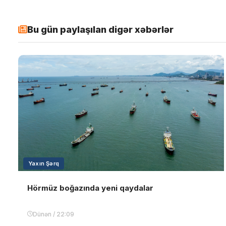
Bu gün paylaşılan digər xəbərlər
Yaxın Şərq
Hörmüz boğazında yeni qaydalar
Dünən / 22:09