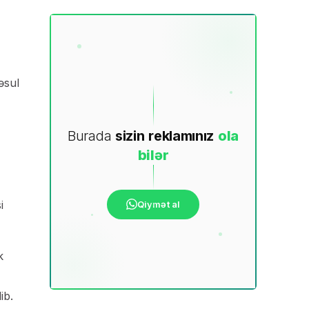
əsul
Burada
sizin
reklamınız
ola
bilər
i
Qiymət al
k
ib.