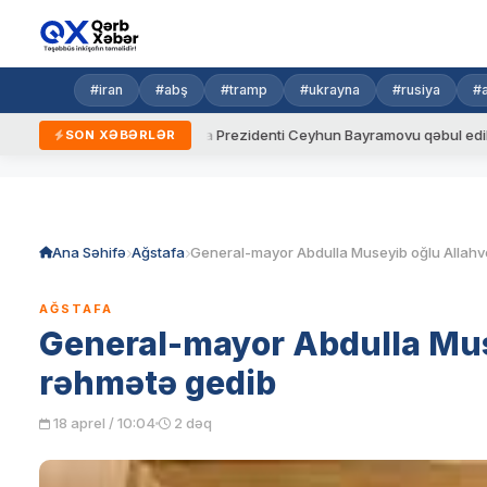
#iran
#abş
#tramp
#ukrayna
#rusiya
#
dalar
Ukrayna Prezidenti Ceyhun Bayramovu qəbul edib
A
SON XƏBƏRLƏR
Skip
to
content
Ana Səhifə
Ağstafa
AĞSTAFA
General-mayor Abdulla Mus
rəhmətə gedib
18 aprel / 10:04
2 dəq