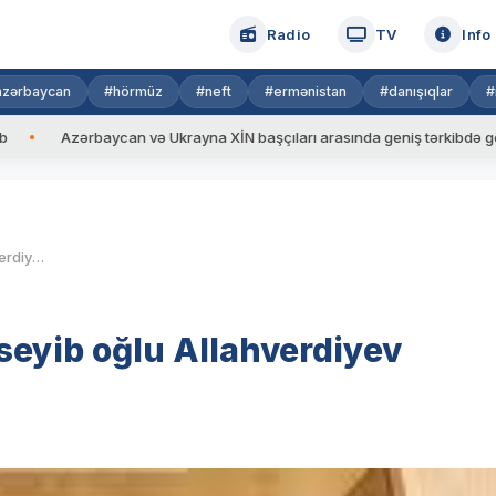
Radio
TV
Info
azərbaycan
#hörmüz
#neft
#ermənistan
#danışıqlar
#
zərbaycan və Ukrayna XİN başçıları arasında geniş tərkibdə görüş keçiril
General-mayor Abdulla Museyib oğlu Allahverdiyev rəhmətə gedib
eyib oğlu Allahverdiyev