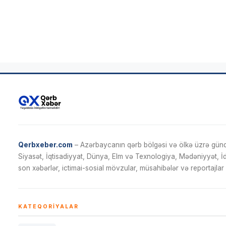
Qerbxeber.com
– Azərbaycanın qərb bölgəsi və ölkə üzrə gündə
Siyasət, İqtisadiyyat, Dünya, Elm və Texnologiya, Mədəniyyət, 
son xəbərlər, ictimai-sosial mövzular, müsahibələr və reportajlar 
KATEQORIYALAR