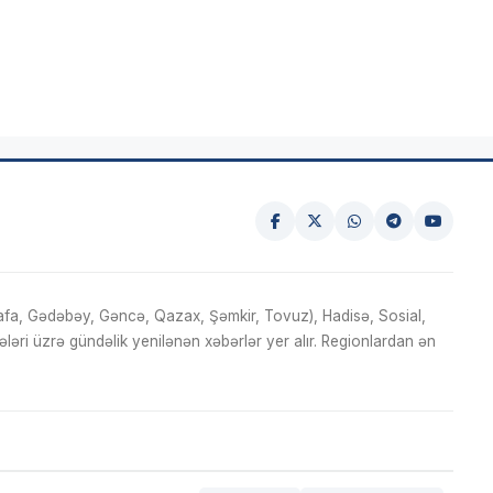
fa, Gədəbəy, Gəncə, Qazax, Şəmkir, Tovuz), Hadisə, Sosial,
ri üzrə gündəlik yenilənən xəbərlər yer alır. Regionlardan ən