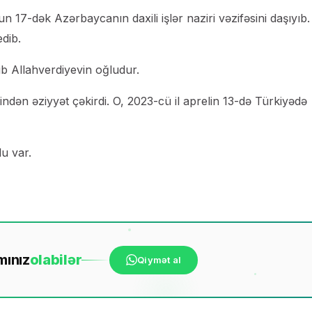
n 17-dək Azərbaycanın daxili işlər naziri vəzifəsini daşıyıb.
edib.
b Allahverdiyevin oğludur.
yindən əziyyət çəkirdi. O, 2023-cü il aprelin 13-də Türkiyədə
lu var.
mınız
ola
bilər
Qiymət al