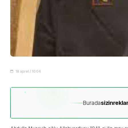
18 aprel / 10:04
Burada
sizin
rekla