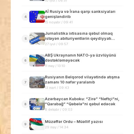
10 iyul / 08:51
Aİ Rusiya və İrana qarşı sanksiyaları
genişləndirib
4
15 noyabr / 09:41
Jurnalistika ixtisasına qəbul olmaq
istəyən abituriyentlərin qeydiyyatı
5
başlayıb
27 iyul / 09:57
ABŞ Ukraynanın NATO-ya üzvlüyünü
dəstəkləməyəcək
6
11 may / 13:10
Rusiyanın Belqorod vilayətində atışma
zamanı 10 nəfər yaralanıb
7
13 mart / 09:43
Azərbaycan Kuboku: “Zirə” “Neftçi”ni,
“Qarabağ” “Qəbələ”ni qəbul edəcək
8
8 dekabr / 09:03
Müzəffər Ordu – Müəllif yazısı
9
29 may / 14:34