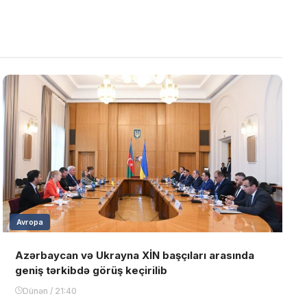
Avropa
Azərbaycan və Ukrayna XİN başçıları arasında
geniş tərkibdə görüş keçirilib
Dünən / 21:40