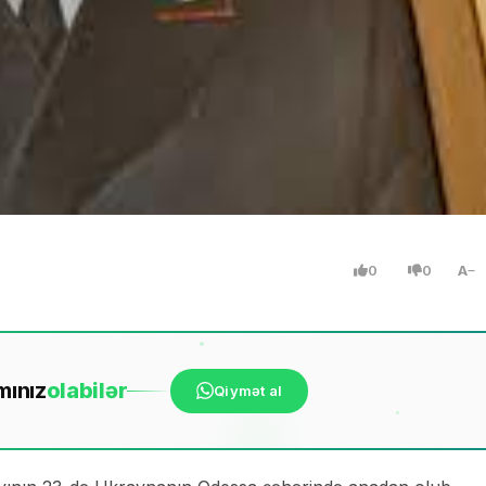
0
0
A
mınız
ola
bilər
Qiymət al