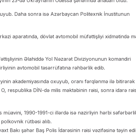
 ayının 23-də Ukraynanın Odessa şəhərində anadan olub.
uyub. Daha sonra isə Azərbaycan Politexnik İnustitunun
ərkəzi aparatında, dövlət avtomobil müfəttişliyi xidmətində m
ttişliyinin Əlahiddə Yol Nəzarət Diviziyonunun komandiri
irliyinin avtomobil təsərrüfatına rəhbərlik edib.
iyinin akademiyasında oxuyub, oranı fərqlənmə ilə bitirərək
 O, respublika DİN-də milis məktəbinin rəisi, sonra idarə rəis
 müavini, 1990-1991-ci illərdə isə nazirliyin hərbi səfərbərli
 polkovnik rütbəsi alıb.
xt Bakı şəhər Baş Polis İdarəsinin rəisi vəzifəsinə təyin edil