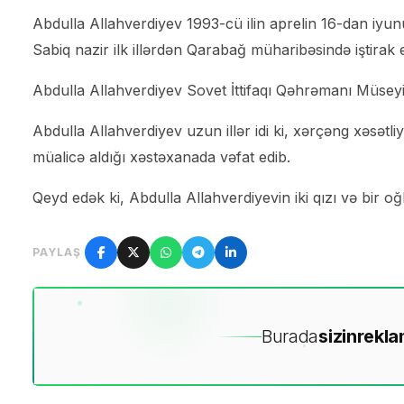
Abdulla Allahverdiyev 1993-cü ilin aprelin 16-dan iyunu
Sabiq nazir ilk illərdən Qarabağ müharibəsində iştirak 
Abdulla Allahverdiyev Sovet İttifaqı Qəhrəmanı Müseyi
Abdulla Allahverdiyev uzun illər idi ki, xərçəng xəsətli
müalicə aldığı xəstəxanada vəfat edib.
Qeyd edək ki, Abdulla Allahverdiyevin iki qızı və bir oğ
PAYLAŞ
Burada
sizin
rekla