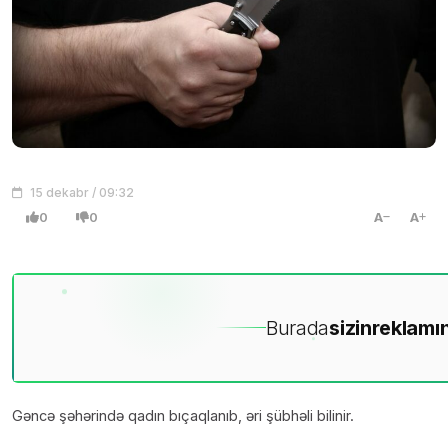
15 dekabr / 09:32
0
0
A
A
Burada
sizin
reklamın
Gəncə şəhərində qadın bıçaqlanıb, əri şübhəli bilinir.