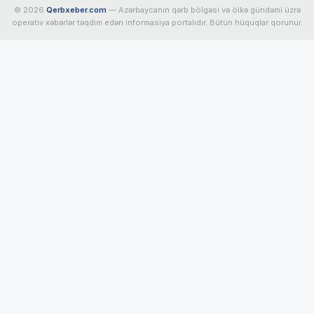
© 2026
Qerbxeber.com
— Azərbaycanın qərb bölgəsi və ölkə gündəmi üzrə
operativ xəbərlər təqdim edən informasiya portalıdır. Bütün hüquqlar qorunur.