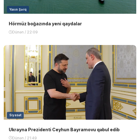
Yaxın Şərq
Hörmüz boğazında yeni qaydalar
Dünən / 22:09
Siyasət
Ukrayna Prezidenti Ceyhun Bayramovu qəbul edib
Dünən / 21:49