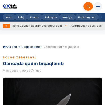
#iran
#abş
#tramp
#ukrayna
#rusiya
#azərbaycan
#h
identi Ceyhun Bayramovu qəbul edib
Azərbaycan və Ukrayna XİN başçıl
Skip
to
content
Ana Səhifə
Bölgə xəbərləri
Gəncədə qadın bıçaqlanıb
BÖLGƏ XƏBƏRLƏRI
Gəncədə qadın bıçaqlanıb
15 dekabr / 09:32
1 dəq