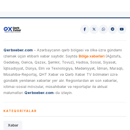
Qerbxeber.com
– Azərbaycanın qərb bölgəsi və ölkə üzrə gündəmi
izləmək üçün etibarlı xəbər saytıdır. Saytda
Bölgə xəbərləri
(Ağstafa,
Gədəbəy, Gəncə, Qazax, Şəmkir, Tovuz), Hadisə, Sosial, Siyasət,
İqtisadiyyat, Dünya, Elm və Texnologiya, Mədəniyyət, İdman, Maraqlı,
Müsahibə-Reportaj, QHT Xəbər və Qərb Xəbər TV bölmələri üzrə
gündəlik yenilənən xəbərlər yer alır. Regionlardan ən son xəbərlər,
ictimai-sosial mövzular, müsahibələr və reportajlar ilə aktual
məlumatları
Qerbxeber.com
-da izləyin.
KATEQORIYALAR
Xəbər