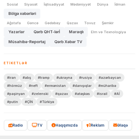
Sosial
Siyasət
İqtisadiyyat
Mədəniyyət
Dünya
İdman
Bölgə xəbərləri
Ağstafa
Gəncə
Gədəbəy
Qazax
Tovuz
Şəmkir
Yazarlar
Qərb QHT-lərİ
Maraqlı
Elm və Texnologiya
Müsahibə-Reportaj
Qərb Xəbər TV
ETIKETLƏR
#iran
#abş
#tramp
#ukrayna
#rusiya
#azərbaycan
#hörmüz
#neft
#ermənistan
#danışıqlar
#müharibə
#paşinyan
#zelenski
#qazax
#atəşkəs
#israil
#Aİ
#putin
#ÇİN
#Türkiyə
Radio
TV
Haqqımızda
Reklam
Əlaqə