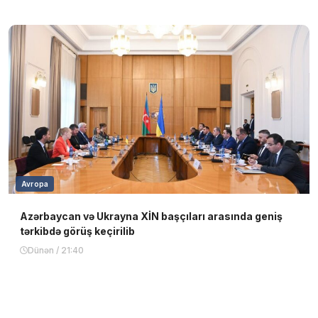
Avropa
Azərbaycan və Ukrayna XİN başçıları arasında geniş
tərkibdə görüş keçirilib
Dünən / 21:40