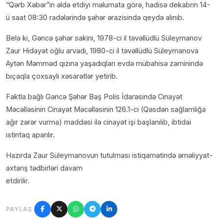
“Qərb Xəbər”in əldə etdiyi məlumata görə, hadisə dekabrın 14-
ü saat 08:30 radələrində şəhər ərazisində qeydə alınıb.
Belə ki, Gəncə şəhər sakini, 1978-ci il təvəllüdlü Süleymanov
Zaur Hidayət oğlu arvadı, 1980-ci il təvəllüdlü Süleymanova
Aytən Məmməd qızına yaşadıqları evdə mübahisə zəminində
bıçaqla çoxsaylı xəsarətlər yetirib.
Faktla bağlı Gəncə Şəhər Baş Polis İdarəsində Cinayət
Məcəlləsinin Cinayət Məcəlləsinin 126.1-ci (Qəsdən sağlamlığa
ağır zərər vurma) maddəsi ilə cinayət işi başlanılıb, ibtidai
istintaq aparılır.
Hazırda Zaur Süleymanovun tutulması istiqamətində əməliyyat-
axtarış tədbirləri davam
etdirilir.
PAYLAŞ