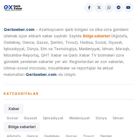
Qerbxeber.com
– Azərbaycanın qərb bölgəsi və ölkə üzrə gündəmi
izləmək üçün etibarlı xəbər saytıdır. Saytda
Bölgə xəbərləri
(Ağstafa,
Gədəbəy, Gəncə, Qazax, Şəmkir, Tovuz), Hadisə, Sosial, Siyasət,
İqtisadiyyat, Dünya, Elm və Texnologiya, Mədəniyyət, İdman, Maraqlı,
Müsahibə-Reportaj, QHT Xəbər və Qərb Xəbər TV bölmələri üzrə
gündəlik yenilənən xəbərlər yer alır. Regionlardan ən son xəbərlər,
ictimai-sosial mövzular, müsahibələr və reportajlar ilə aktual
məlumatları
Qerbxeber.com
-da izləyin.
KATEQORIYALAR
Xəbər
Sosial
Siyasət
İqtisadiyyat
Mədəniyyət
Dünya
İdman
Bölgə xəbərləri
Ağstafa
Gəncə
Gədəbəy
Qazax
Tovuz
Şəmkir