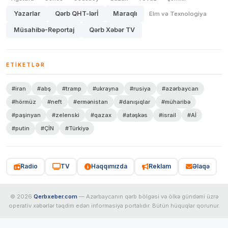
Yazarlar
Qərb QHT-lərİ
Maraqlı
Elm və Texnologiya
Müsahibə-Reportaj
Qərb Xəbər TV
ETIKETLƏR
#iran
#abş
#tramp
#ukrayna
#rusiya
#azərbaycan
#hörmüz
#neft
#ermənistan
#danışıqlar
#müharibə
#paşinyan
#zelenski
#qazax
#atəşkəs
#israil
#Aİ
#putin
#ÇİN
#Türkiyə
Radio
TV
Haqqımızda
Reklam
Əlaqə
© 2026
Qerbxeber.com
— Azərbaycanın qərb bölgəsi və ölkə gündəmi üzrə
operativ xəbərlər təqdim edən informasiya portalıdır. Bütün hüquqlar qorunur.