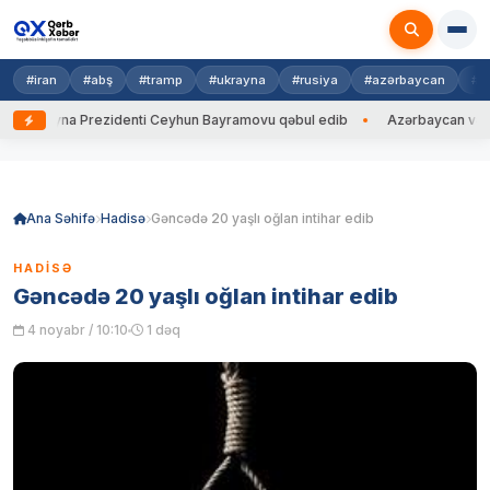
#iran
#abş
#tramp
#ukrayna
#rusiya
#azərbaycan
#h
Ukrayna Prezidenti Ceyhun Bayramovu qəbul edib
Azərbaycan və Ukray
Skip
to
content
Ana Səhifə
Hadisə
Gəncədə 20 yaşlı oğlan intihar edib
HADISƏ
Gəncədə 20 yaşlı oğlan intihar edib
4 noyabr / 10:10
1 dəq