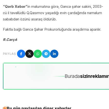
“Qərb Xəbər”
in məlumatına görə, Gəncə şəhər sakini, 2003-
cü il təvəllüdlü Q.Qasımov yaşadığı evin çardağında naməlum
səbəbdən özünü asaraq öldürüb.
Faktla bağlı Gəncə Şəhər Prokurorluğunda araşdırma aparılır.
R.Carçıl
ı
PAYLAŞ
Burada
sizin
reklamın
Bu gün paylaşılan digər xəbərlər