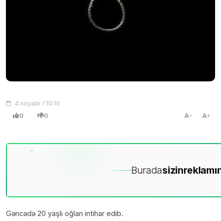
4 noyabr / 10:10
0
0
A
A
Burada
sizin
reklamın
Gəncədə 20 yaşlı oğlan intihar edib.