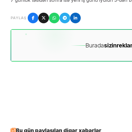
7 günlük tətildən sonra isə yeni iş günü iyulun 3-dən 
PAYLAŞ
Burada
sizin
rekla
Bu gün paylaşılan digər xəbərlər