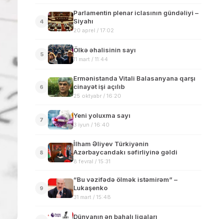
Parlamentin plenar iclasının gündəliyi –
Siyahı
4
20 aprel / 17:02
Ölkə əhalisinin sayı
5
11 mart / 11:44
Ermənistanda Vitali Balasanyana qarşı
cinayət işi açılıb
6
25 oktyabr / 16:20
Yeni yoluxma sayı
7
3 iyun / 16:40
İlham Əliyev Türkiyənin
Azərbaycandakı səfirliyinə gəldi
8
8 fevral / 15:31
“Bu vəzifədə ölmək istəmirəm” –
Lukaşenko
9
31 mart / 15:48
Dünyanın ən bahalı liqaları