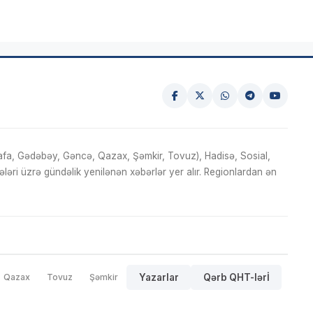
fa, Gədəbəy, Gəncə, Qazax, Şəmkir, Tovuz), Hadisə, Sosial,
ri üzrə gündəlik yenilənən xəbərlər yer alır. Regionlardan ən
Qazax
Tovuz
Şəmkir
Yazarlar
Qərb QHT-lərİ