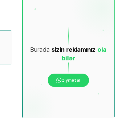
Burada
sizin
reklamınız
ola
bilər
Qiymət al