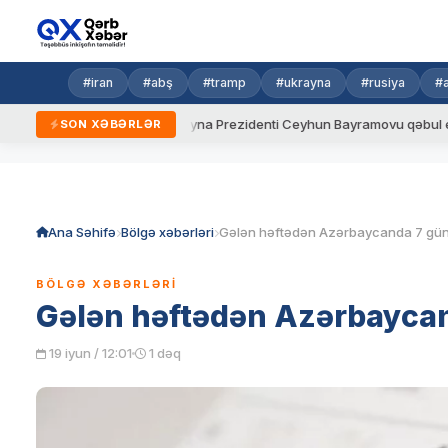
#iran
#abş
#tramp
#ukrayna
#rusiya
#
 qaydalar
Ukrayna Prezidenti Ceyhun Bayramovu qəbul edib
SON XƏBƏRLƏR
Skip
to
content
Ana Səhifə
Bölgə xəbərləri
BÖLGƏ XƏBƏRLƏRI
Gələn həftədən Azərbaycand
19 iyun / 12:01
1 dəq