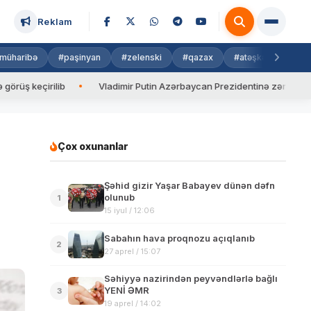
Reklam
müharibə
#paşinyan
#zelenski
#qazax
#atəşkəs
#isra
çirilib
Vladimir Putin Azərbaycan Prezidentinə zəng edib
Çox oxunanlar
Şəhid gizir Yaşar Babayev dünən dəfn
olunub
1
15 iyul / 12:06
Sabahın hava proqnozu açıqlanıb
2
27 aprel / 15:07
Səhiyyə nazirindən peyvəndlərlə bağlı
YENİ ƏMR
3
19 aprel / 14:02