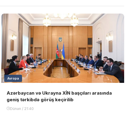
Avropa
Azərbaycan və Ukrayna XİN başçıları arasında
geniş tərkibdə görüş keçirilib
Dünən / 21:40