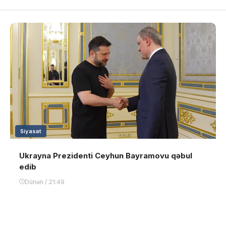
Siyasət
Ukrayna Prezidenti Ceyhun Bayramovu qəbul
edib
Dünən / 21:49