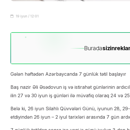
19 iyun / 12:01
Burada
sizin
rekla
Gələn həftədən Azərbaycanda 7 günlük tətil başlayır
Baş nazir Əli Əsədovun iş və istirahət günlərinin ardıc
ilin 27 və 30 iyun iş günləri ilə müvafiq olaraq 24 və 25 i
Belə ki, 26 iyun Silahlı Qüvvələri Günü, iyunun 28, 29
etdiyindən 26 iyun – 2 iyul tarixləri arasında 7 gün ardı