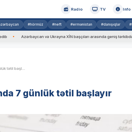
Radio
TV
Info
azərbaycan
#hörmüz
#neft
#ermənistan
#danışıqlar
#
Azərbaycan və Ukrayna XİN başçıları arasında geniş tərkibdə görüş ke
Gələn həftədən Azərbaycanda 7 günlük tətil başlayır
a 7 günlük tətil başlayır