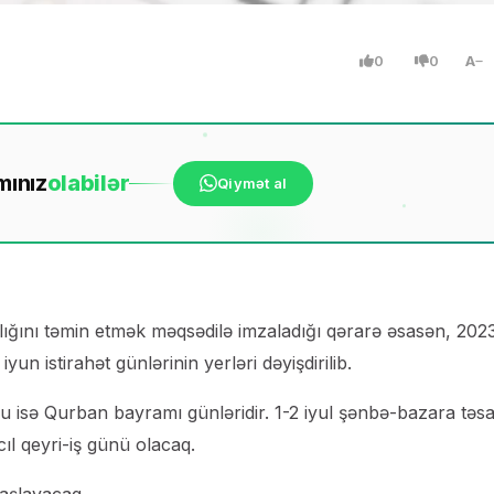
0
0
A
mınız
ola
bilər
Qiymət al
ıllığını təmin etmək məqsədilə imzaladığı qərarə əsasən, 202
yun istirahət günlərinin yerləri dəyişdirilib.
-u isə Qurban bayramı günləridir. 1-2 iyul şənbə-bazara təs
cıl qeyri-iş günü olacaq.