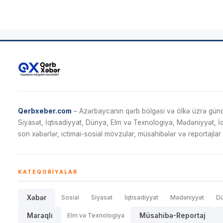
Qerbxeber.com
– Azərbaycanın qərb bölgəsi və ölkə üzrə gündə
Siyasət, İqtisadiyyat, Dünya, Elm və Texnologiya, Mədəniyyət, 
son xəbərlər, ictimai-sosial mövzular, müsahibələr və reportajlar 
KATEQORIYALAR
Xəbər
Sosial
Siyasət
İqtisadiyyat
Mədəniyyət
D
Maraqlı
Elm və Texnologiya
Müsahibə-Reportaj