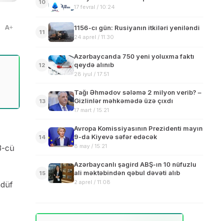
10
17 fevral / 10:24
A
1156-cı gün: Rusiyanın itkiləri yeniləndi
11
24 aprel / 11:30
Azərbaycanda 750 yeni yoluxma faktı
qeydə alınıb
12
28 iyul / 17:51
Tağı Əhmədov sələmə 2 milyon verib? –
Gizlinlər məhkəmədə üzə çıxdı
13
17 mart / 15:21
Avropa Komissiyasının Prezidenti mayın
9-da Kiyevə səfər edəcək
14
8 may / 15:21
3-cü
Azərbaycanlı şagird ABŞ-ın 10 nüfuzlu
ali məktəbindən qəbul dəvəti alıb
15
2 aprel / 11:08
adüf