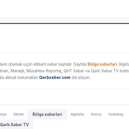
mi izləmək üçün etibarlı xəbər saytıdır. Saytda
Bölgə xəbərləri
(Ağsta
İdman, Maraqlı, Müsahibə-Reportaj, QHT Xəbər və Qərb Xəbər TV bölmələ
ilə aktual məlumatları
Qerbxeber.com
-da izləyin.
ünya
İdman
Bölgə xəbərləri
Ağstafa
Gəncə
Gədəbəy
Qərb Xəbər TV