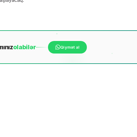
başlayacaq.
mınız
ola
bilər
Qiymət al