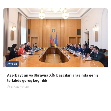
Avropa
Azərbaycan və Ukrayna XİN başçıları arasında geniş
tərkibdə görüş keçirilib
Dünən / 21:40