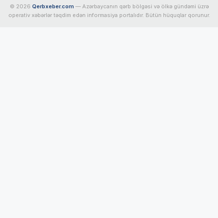
© 2026
Qerbxeber.com
— Azərbaycanın qərb bölgəsi və ölkə gündəmi üzrə
operativ xəbərlər təqdim edən informasiya portalıdır. Bütün hüquqlar qorunur.