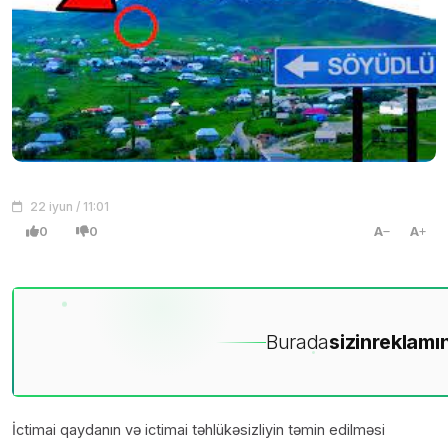
22 iyun / 11:01
0
0
A
A
Burada
sizin
reklamın
İctimai qaydanın və ictimai təhlükəsizliyin təmin edilməsi