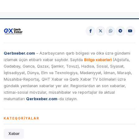
Qerbxeber.com
– Azərbaycanın qərb bölgəsi və ölkə üzrə gündəmi
izləmək üçün etibarlı xəbər saytıdır. Saytda
Bölgə xəbərləri
(Ağstafa,
Gədəbəy, Gəncə, Qazax, Şəmkir, Tovuz), Hadisə, Sosial, Siyasət,
İqtisadiyyat, Dünya, Elm və Texnologiya, Mədəniyyət, İdman, Maraqlı,
Müsahibə-Reportaj, QHT Xəbər və Qərb Xəbər TV bölmələri üzrə
gündəlik yenilənən xəbərlər yer alır. Regionlardan ən son xəbərlər,
ictimai-sosial mövzular, müsahibələr və reportajlar ilə aktual
məlumatları
Qerbxeber.com
-da izləyin.
KATEQORIYALAR
Xəbər