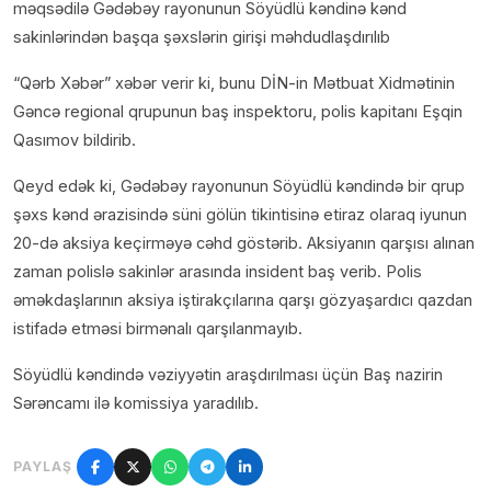
məqsədilə Gədəbəy rayonunun Söyüdlü kəndinə kənd
sakinlərindən başqa şəxslərin girişi məhdudlaşdırılıb
“Qərb Xəbər” xəbər verir ki, bunu DİN-in Mətbuat Xidmətinin
Gəncə regional qrupunun baş inspektoru, polis kapitanı Eşqin
Qasımov bildirib.
Qeyd edək ki, Gədəbəy rayonunun Söyüdlü kəndində bir qrup
şəxs kənd ərazisində süni gölün tikintisinə etiraz olaraq iyunun
20-də aksiya keçirməyə cəhd göstərib. Aksiyanın qarşısı alınan
zaman polislə sakinlər arasında insident baş verib. Polis
əməkdaşlarının aksiya iştirakçılarına qarşı gözyaşardıcı qazdan
istifadə etməsi birmənalı qarşılanmayıb.
Söyüdlü kəndində vəziyyətin araşdırılması üçün Baş nazirin
Sərəncamı ilə komissiya yaradılıb.
PAYLAŞ