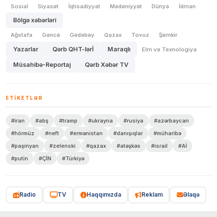
Sosial
Siyasət
İqtisadiyyat
Mədəniyyət
Dünya
İdman
Bölgə xəbərləri
Ağstafa
Gəncə
Gədəbəy
Qazax
Tovuz
Şəmkir
Yazarlar
Qərb QHT-lərİ
Maraqlı
Elm və Texnologiya
Müsahibə-Reportaj
Qərb Xəbər TV
ETIKETLƏR
#iran
#abş
#tramp
#ukrayna
#rusiya
#azərbaycan
#hörmüz
#neft
#ermənistan
#danışıqlar
#müharibə
#paşinyan
#zelenski
#qazax
#atəşkəs
#israil
#Aİ
#putin
#ÇİN
#Türkiyə
Radio
TV
Haqqımızda
Reklam
Əlaqə