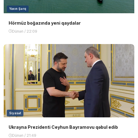
Yaxın Şərq
Hörmüz boğazında yeni qaydalar
Dünən / 22:09
Siyasət
Ukrayna Prezidenti Ceyhun Bayramovu qəbul edib
Dünən / 21:49