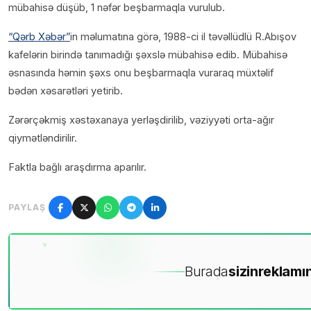
mübahisə düşüb, 1 nəfər beşbarmaqla vurulub.
“Qərb Xəbər”
in məlumatına görə, 1988-ci il təvəllüdlü R.Abışov
kafelərin birində tanımadığı şəxslə mübahisə edib. Mübahisə
əsnasında həmin şəxs onu beşbarmaqla vuraraq müxtəlif
bədən xəsarətləri yetirib.
Zərərçəkmiş xəstəxanaya yerləşdirilib, vəziyyəti orta-ağır
qiymətləndirilir.
Faktla bağlı araşdırma aparılır.
PAYLAŞ
Burada
sizin
reklamın