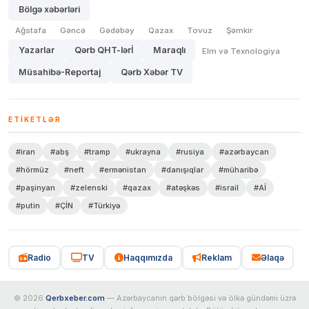
Bölgə xəbərləri
Ağstafa
Gəncə
Gədəbəy
Qazax
Tovuz
Şəmkir
Yazarlar
Qərb QHT-lərİ
Maraqlı
Elm və Texnologiya
Müsahibə-Reportaj
Qərb Xəbər TV
ETIKETLƏR
#iran
#abş
#tramp
#ukrayna
#rusiya
#azərbaycan
#hörmüz
#neft
#ermənistan
#danışıqlar
#müharibə
#paşinyan
#zelenski
#qazax
#atəşkəs
#israil
#Aİ
#putin
#ÇİN
#Türkiyə
Radio
TV
Haqqımızda
Reklam
Əlaqə
© 2026
Qerbxeber.com
— Azərbaycanın qərb bölgəsi və ölkə gündəmi üzrə