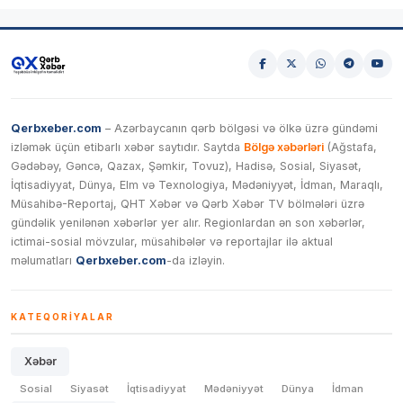
Qerbxeber.com
– Azərbaycanın qərb bölgəsi və ölkə üzrə gündəmi
izləmək üçün etibarlı xəbər saytıdır. Saytda
Bölgə xəbərləri
(Ağstafa,
Gədəbəy, Gəncə, Qazax, Şəmkir, Tovuz), Hadisə, Sosial, Siyasət,
İqtisadiyyat, Dünya, Elm və Texnologiya, Mədəniyyət, İdman, Maraqlı,
Müsahibə-Reportaj, QHT Xəbər və Qərb Xəbər TV bölmələri üzrə
gündəlik yenilənən xəbərlər yer alır. Regionlardan ən son xəbərlər,
ictimai-sosial mövzular, müsahibələr və reportajlar ilə aktual
məlumatları
Qerbxeber.com
-da izləyin.
KATEQORIYALAR
Xəbər
Sosial
Siyasət
İqtisadiyyat
Mədəniyyət
Dünya
İdman