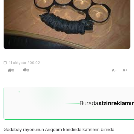
11 oktyabr / 09:02
0
0
A
A
Burada
sizin
reklamın
Gədəbəy rayonunun Arıqdam kəndində kafelərin birində