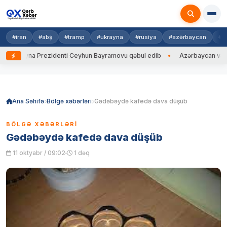
#iran
#abş
#tramp
#ukrayna
#rusiya
#azərbaycan
#h
Ukrayna Prezidenti Ceyhun Bayramovu qəbul edib
Azərbaycan və Ukrayn
Skip
to
content
Ana Səhifə
Bölgə xəbərləri
Gədəbəydə kafedə dava düşüb
BÖLGƏ XƏBƏRLƏRI
Gədəbəydə kafedə dava düşüb
11 oktyabr / 09:02
1 dəq