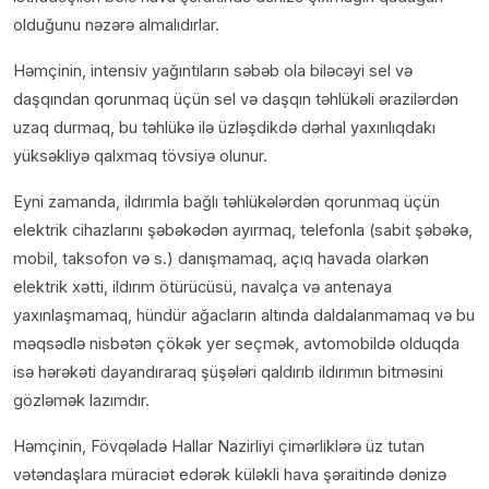
olduğunu nəzərə almalıdırlar.
Həmçinin, intensiv yağıntıların səbəb ola biləcəyi sel və
daşqından qorunmaq üçün sel və daşqın təhlükəli ərazilərdən
uzaq durmaq, bu təhlükə ilə üzləşdikdə dərhal yaxınlıqdakı
yüksəkliyə qalxmaq tövsiyə olunur.
Eyni zamanda, ildırımla bağlı təhlükələrdən qorunmaq üçün
elektrik cihazlarını şəbəkədən ayırmaq, telefonla (sabit şəbəkə,
mobil, taksofon və s.) danışmamaq, açıq havada olarkən
elektrik xətti, ildırım ötürücüsü, navalça və antenaya
yaxınlaşmamaq, hündür ağacların altında daldalanmamaq və bu
məqsədlə nisbətən çökək yer seçmək, avtomobildə olduqda
isə hərəkəti dayandıraraq şüşələri qaldırıb ildırımın bitməsini
gözləmək lazımdır.
Həmçinin, Fövqəladə Hallar Nazirliyi çimərliklərə üz tutan
vətəndaşlara müraciət edərək küləkli hava şəraitində dənizə