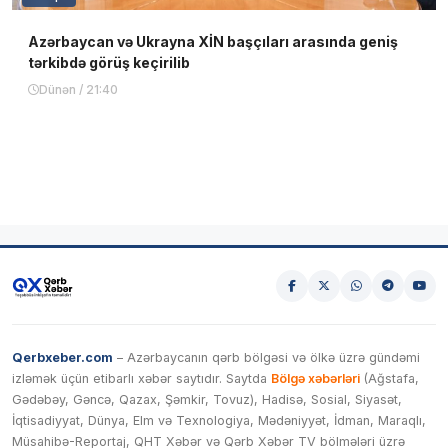
Azərbaycan və Ukrayna XİN başçıları arasında geniş
tərkibdə görüş keçirilib
Dünən / 21:40
Qerbxeber.com
– Azərbaycanın qərb bölgəsi və ölkə üzrə gündəmi
izləmək üçün etibarlı xəbər saytıdır. Saytda
Bölgə xəbərləri
(Ağstafa,
Gədəbəy, Gəncə, Qazax, Şəmkir, Tovuz), Hadisə, Sosial, Siyasət,
İqtisadiyyat, Dünya, Elm və Texnologiya, Mədəniyyət, İdman, Maraqlı,
Müsahibə-Reportaj, QHT Xəbər və Qərb Xəbər TV bölmələri üzrə