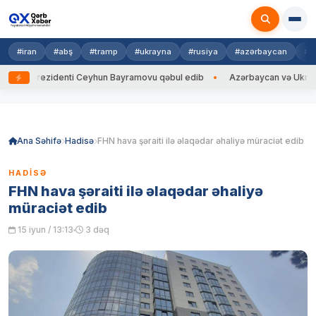
#iran
#abş
#tramp
#ukrayna
#rusiya
#azərbaycan
#h
rezidenti Ceyhun Bayramovu qəbul edib
Azərbaycan və Ukrayna XİN baş
Skip
to
content
Ana Səhifə
Hadisə
FHN hava şəraiti ilə əlaqədar əhaliyə müraciət edib
HADISƏ
FHN hava şəraiti ilə əlaqədar əhaliyə
müraciət edib
15 iyun / 13:13
3 dəq