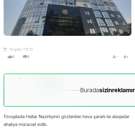
15 iyun / 13:13
0
0
A
A
Burada
sizin
reklamın
Fövqəladə Hallar Nazirliyinin gözlənilən hava şəraiti ilə əlaqədar
əhaliyə müraciət edib.