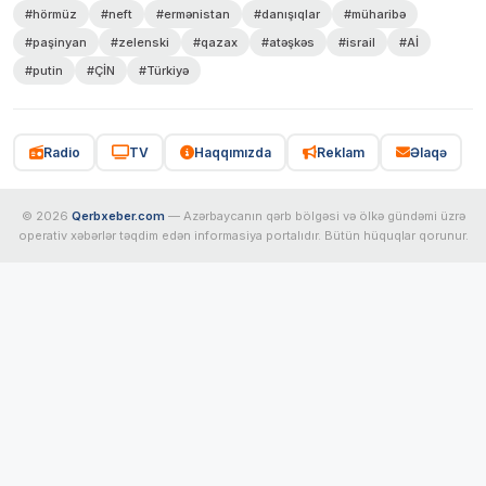
#hörmüz
#neft
#ermənistan
#danışıqlar
#müharibə
#paşinyan
#zelenski
#qazax
#atəşkəs
#israil
#Aİ
#putin
#ÇİN
#Türkiyə
Radio
TV
Haqqımızda
Reklam
Əlaqə
© 2026
Qerbxeber.com
— Azərbaycanın qərb bölgəsi və ölkə gündəmi üzrə
operativ xəbərlər təqdim edən informasiya portalıdır. Bütün hüquqlar qorunur.