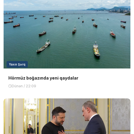
Yaxın Şərq
Hörmüz boğazında yeni qaydalar
Dünən / 22:09