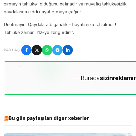
girməyin təhlükəli olduğunu xatırladır və müvafiq təhlükəsizlik
qaydalarına ciddi riayət etməyə çağırır.
Unutmayın: Qaydalara biganəlik – həyatımıza təhlükədir!
Təhlükə zamanı 112-yə zəng edin!”.
PAYLAŞ
Burada
sizin
reklamın
Bu gün paylaşılan digər xəbərlər