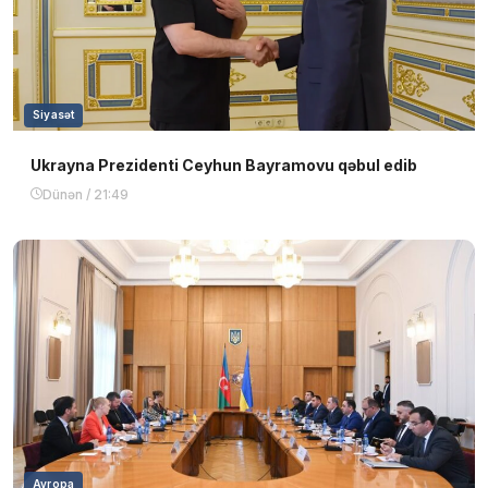
Siyasət
Ukrayna Prezidenti Ceyhun Bayramovu qəbul edib
Dünən / 21:49
Avropa