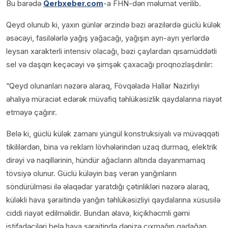
Bu barədə
Qerbxeber.com
-a FHN-dən məlumat verilib.
Qeyd olunub ki, yaxın günlər ərzində bəzi ərazilərdə güclü külək
əsəcəyi, fasilələrlə yağış yağacağı, yağışın ayrı-ayrı yerlərdə
leysan xarakterli intensiv olacağı, bəzi çaylardan qısamüddətli
sel və daşqın keçəcəyi və şimşək çaxacağı proqnozlaşdırılır:
“Qeyd olunanları nəzərə alaraq, Fövqəladə Hallar Nazirliyi
əhaliyə müraciət edərək müvafiq təhlükəsizlik qaydalarına riayət
etməyə çağırır.
Belə ki, güclü külək zamanı yüngül konstruksiyalı və müvəqqəti
tikililərdən, bina və reklam lövhələrindən uzaq durmaq, elektrik
dirəyi və naqillərinin, hündür ağacların altında dayanmamaq
tövsiyə olunur. Güclü küləyin baş verən yanğınların
söndürülməsi ilə əlaqədar yaratdığı çətinlikləri nəzərə alaraq,
küləkli hava şəraitində yanğın təhlükəsizliyi qaydalarına xüsusilə
ciddi riayət edilməlidir. Bundan əlavə, kiçikhəcmli gəmi
istifadəçiləri belə hava şəraitində dənizə çıxmağın qadağan