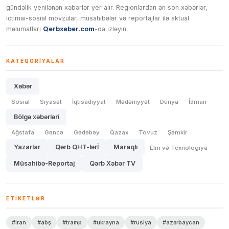
gündəlik yenilənən xəbərlər yer alır. Regionlardan ən son xəbərlər,
ictimai-sosial mövzular, müsahibələr və reportajlar ilə aktual
məlumatları
Qerbxeber.com
-da izləyin.
KATEQORIYALAR
Xəbər
Sosial
Siyasət
İqtisadiyyat
Mədəniyyət
Dünya
İdman
Bölgə xəbərləri
Ağstafa
Gəncə
Gədəbəy
Qazax
Tovuz
Şəmkir
Yazarlar
Qərb QHT-lərİ
Maraqlı
Elm və Texnologiya
Müsahibə-Reportaj
Qərb Xəbər TV
ETIKETLƏR
#iran
#abş
#tramp
#ukrayna
#rusiya
#azərbaycan