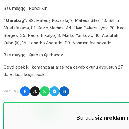
Baş məşqçi: Robbi Kin
“Qarabağ”:
99. Mateuş Koxalski, 2. Mateus Silva, 13. Bəhlul
Mustafazadə, 81. Kevin Medina, 44. Elvin Cəfərquliyev, 20. Kadi
Borges, 35. Pedro Bikalyo, 8. Marko Yankoviç, 10. Abdullah
Zubir (k), 15. Leandro Andrade, 90. Nəriman Axundzadə
Baş məşqçi: Qurban Qurbanov
Qeyd edək ki, komandalar arasında cavab oyunu avqustun 27-
də Bakıda keçiriləcək.
PAYLAŞ
Burada
sizin
reklamın