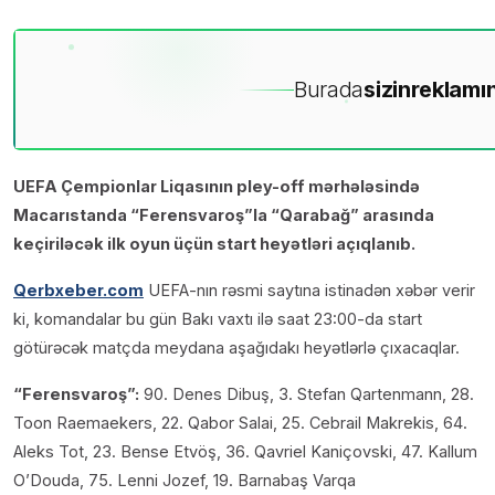
Burada
sizin
reklamın
UEFA Çempionlar Liqasının pley-off mərhələsində
Macarıstanda “Ferensvaroş”la “Qarabağ” arasında
keçiriləcək ilk oyun üçün start heyətləri açıqlanıb.
Qerbxeber.com
UEFA-nın rəsmi saytına istinadən xəbər verir
ki, komandalar bu gün Bakı vaxtı ilə saat 23:00-da start
götürəcək matçda meydana aşağıdakı heyətlərlə çıxacaqlar.
“Ferensvaroş”:
90. Denes Dibuş, 3. Stefan Qartenmann, 28.
Toon Raemaekers, 22. Qabor Salai, 25. Cebrail Makrekis, 64.
Aleks Tot, 23. Bense Etvöş, 36. Qavriel Kaniçovski, 47. Kallum
O’Douda, 75. Lenni Jozef, 19. Barnabaş Varqa