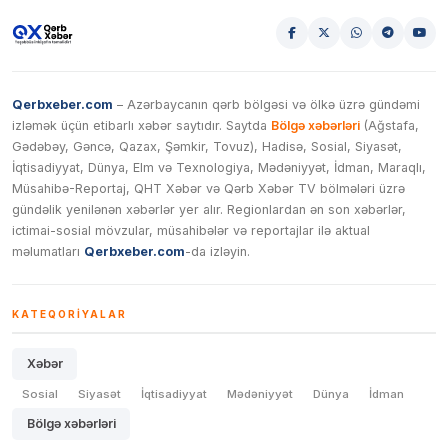
Qerbxeber.com
– Azərbaycanın qərb bölgəsi və ölkə üzrə gündəmi
izləmək üçün etibarlı xəbər saytıdır. Saytda
Bölgə xəbərləri
(Ağstafa,
Gədəbəy, Gəncə, Qazax, Şəmkir, Tovuz), Hadisə, Sosial, Siyasət,
İqtisadiyyat, Dünya, Elm və Texnologiya, Mədəniyyət, İdman, Maraqlı,
Müsahibə-Reportaj, QHT Xəbər və Qərb Xəbər TV bölmələri üzrə
gündəlik yenilənən xəbərlər yer alır. Regionlardan ən son xəbərlər,
ictimai-sosial mövzular, müsahibələr və reportajlar ilə aktual
məlumatları
Qerbxeber.com
-da izləyin.
KATEQORIYALAR
Xəbər
Sosial
Siyasət
İqtisadiyyat
Mədəniyyət
Dünya
İdman
Bölgə xəbərləri