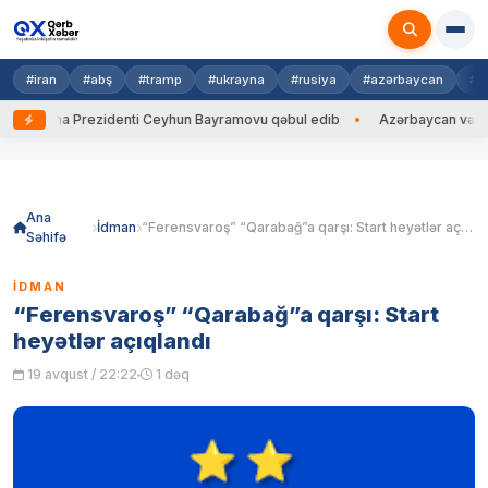
#iran
#abş
#tramp
#ukrayna
#rusiya
#azərbaycan
#h
krayna Prezidenti Ceyhun Bayramovu qəbul edib
Azərbaycan və Ukrayna
Skip
to
content
Ana
İdman
“Ferensvaroş” “Qarabağ”a qarşı: Start heyətlər açıqlandı
Səhifə
İDMAN
“Ferensvaroş” “Qarabağ”a qarşı: Start
heyətlər açıqlandı
19 avqust / 22:22
1 dəq