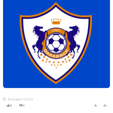
19 avqust / 22:22
0
0
A
A