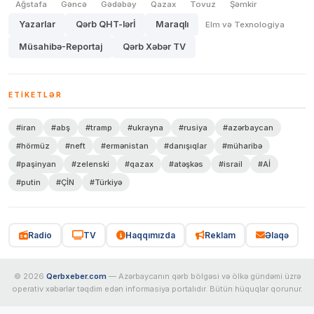
Ağstafa
Gəncə
Gədəbəy
Qazax
Tovuz
Şəmkir
Yazarlar
Qərb QHT-lərİ
Maraqlı
Elm və Texnologiya
Müsahibə-Reportaj
Qərb Xəbər TV
ETIKETLƏR
#iran
#abş
#tramp
#ukrayna
#rusiya
#azərbaycan
#hörmüz
#neft
#ermənistan
#danışıqlar
#müharibə
#paşinyan
#zelenski
#qazax
#atəşkəs
#israil
#Aİ
#putin
#ÇİN
#Türkiyə
Radio
TV
Haqqımızda
Reklam
Əlaqə
© 2026
Qerbxeber.com
— Azərbaycanın qərb bölgəsi və ölkə gündəmi üzrə
operativ xəbərlər təqdim edən informasiya portalıdır. Bütün hüquqlar qorunur.