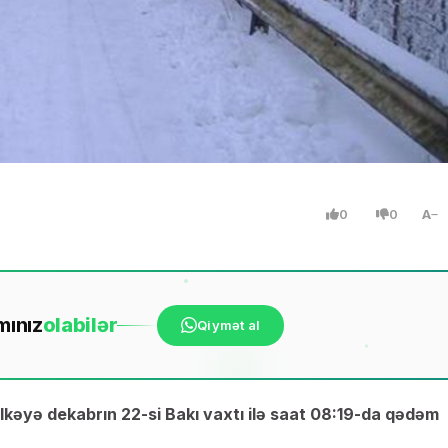
0
0
A
mınız
ola
bilər
Qiymət al
ölkəyə dekabrın 22-si Bakı vaxtı ilə saat 08:19-da qədəm