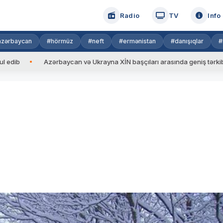
Radio
TV
Info
azərbaycan
#hörmüz
#neft
#ermənistan
#danışıqlar
#
Azərbaycan və Ukrayna XİN başçıları arasında geniş tərkibdə görüş k