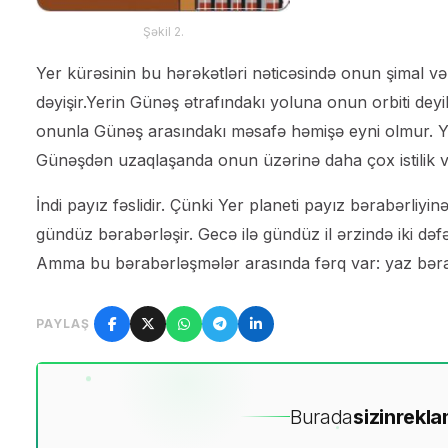
Şəkil 2.
Yer kürəsinin bu hərəkətləri nəticəsində onun şimal və 
dəyişir.Yerin Günəş ətrafındakı yoluna onun orbiti deyil
onunla Günəş arasındakı məsafə həmişə eyni olmur. Y
Günəşdən uzaqlaşanda onun üzərinə daha çox istilik və 
İndi payız fəslidir. Çünki Yer planeti payız bərabərliyi
gündüz bərabərləşir. Gecə ilə gündüz il ərzində iki dəfə
Amma bu bərabərləşmələr arasında fərq var: yaz bəra
PAYLAŞ
Burada
sizin
rekla