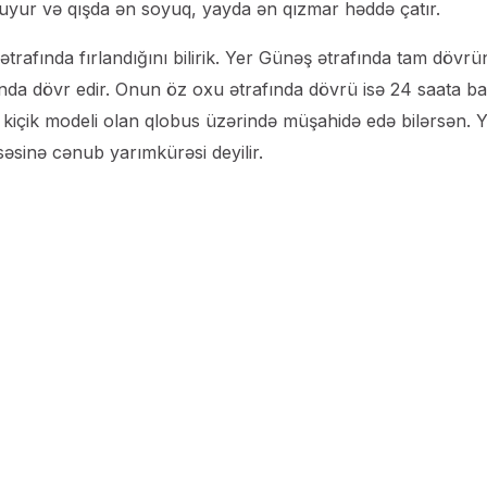
yuyur və qışda ən soyuq, yayda ən qızmar həddə çatır.
trafında fırlandığını bilirik. Yer Günəş ətrafında tam dövrü
nda dövr edir. Onun öz oxu ətrafında dövrü isə 24 saata b
n kiçik modeli olan qlobus üzərində müşahidə edə bilərsən. 
səsinə cənub yarımkürəsi deyilir.