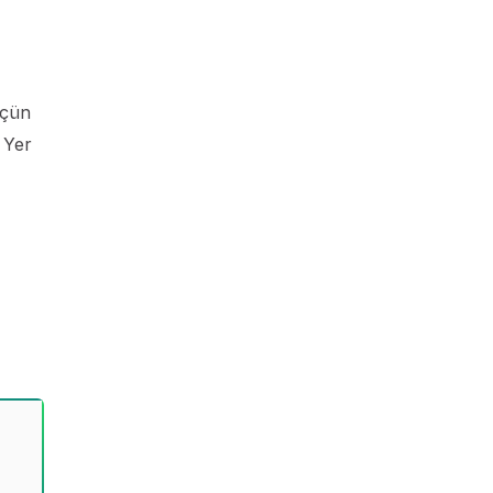
üçün
 Yer