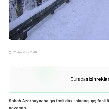
21 dekabr / 11:48
Burada
sizin
rekla
Sabah Azərbaycana qış fəsli daxil olacaq, qış fəsli 
qoyacaq.