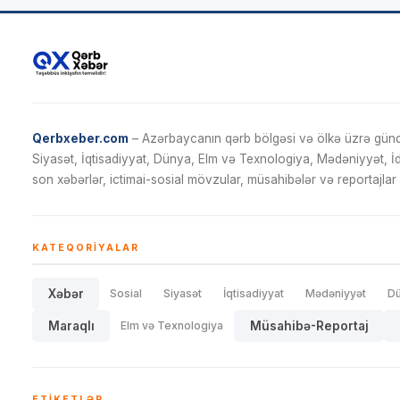
Qerbxeber.com
– Azərbaycanın qərb bölgəsi və ölkə üzrə gündə
Siyasət, İqtisadiyyat, Dünya, Elm və Texnologiya, Mədəniyyət, 
son xəbərlər, ictimai-sosial mövzular, müsahibələr və reportajlar 
KATEQORIYALAR
Xəbər
Sosial
Siyasət
İqtisadiyyat
Mədəniyyət
D
Maraqlı
Elm və Texnologiya
Müsahibə-Reportaj
ETIKETLƏR