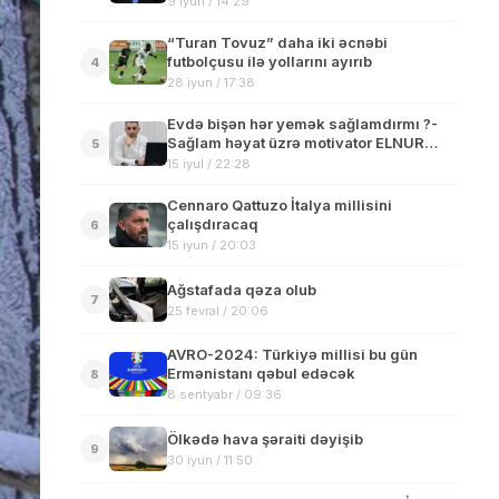
9 iyun / 14:29
“Turan Tovuz” daha iki əcnəbi
futbolçusu ilə yollarını ayırıb
4
28 iyun / 17:38
Evdə bişən hər yemək sağlamdırmı ?-
Sağlam həyat üzrə motivator ELNUR
5
NEMƏTOVun yazısı
15 iyul / 22:28
Cennaro Qattuzo İtalya millisini
çalışdıracaq
6
15 iyun / 20:03
Ağstafada qəza olub
7
25 fevral / 20:06
AVRO-2024: Türkiyə millisi bu gün
Ermənistanı qəbul edəcək
8
8 sentyabr / 09:36
Ölkədə hava şəraiti dəyişib
9
30 iyun / 11:50