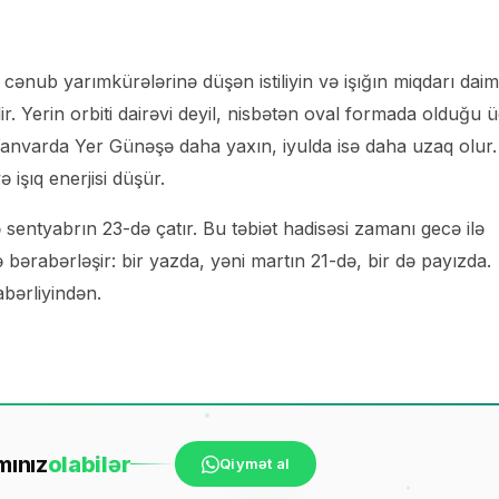
cənub yarımkürələrinə düşən istiliyin və işığın miqdarı daim
ir. Yerin orbiti dairəvi deyil, nisbətən oval formada olduğu 
anvarda Yer Günəşə daha yaxın, iyulda isə daha uzaq olur.
işıq enerjisi düşür.
nə sentyabrın 23-də çatır. Bu təbiət hadisəsi zamanı gecə ilə
 bərabərləşir: bir yazda, yəni martın 21-də, bir də payızda.
bərliyindən.
mınız
ola
bilər
Qiymət al