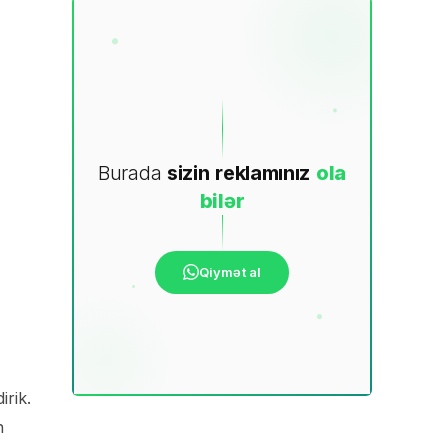
Burada
sizin
reklamınız
ola
bilər
Qiymət al
irik.
n