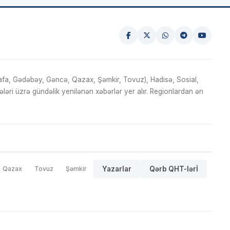
fa, Gədəbəy, Gəncə, Qazax, Şəmkir, Tovuz), Hadisə, Sosial,
ri üzrə gündəlik yenilənən xəbərlər yer alır. Regionlardan ən
Qazax
Tovuz
Şəmkir
Yazarlar
Qərb QHT-lərİ