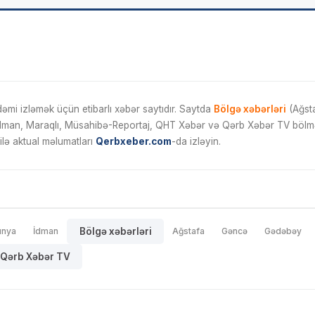
mi izləmək üçün etibarlı xəbər saytıdır. Saytda
Bölgə xəbərləri
(Ağsta
İdman, Maraqlı, Müsahibə-Reportaj, QHT Xəbər və Qərb Xəbər TV bölmələ
ilə aktual məlumatları
Qerbxeber.com
-da izləyin.
ünya
İdman
Bölgə xəbərləri
Ağstafa
Gəncə
Gədəbəy
Qərb Xəbər TV