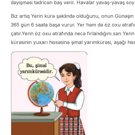
dəyişməsi tədricən baş verir. Havalar yavaş-yavaş so
Biz artıq Yerin kürə şəklində olduğunu, onun Günəşin ə
365 gün 6 saata başa vurur. Yer həm də öz oxu ətrafı
çatır.Yerin öz oxu ətrafında necə fırlandığını sən Yeri
kürəsinin yuxarı hissəsinə şimal yarımkürəsi, aşağı his