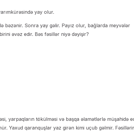
yarımkürəsində yay olur.
içəklə bəzənir. Sonra yay gəlir. Payız olur, bağlarda meyvələr
birini əvəz edir. Bəs fəsillər niyə dəyişir?
lməsi, yarpaqların tökülməsi və başqa əlamətlərlə müşahidə ed
r. Yaxud qaranquşlar yaz girən kimi uçub gəlmir. Fəsilləri