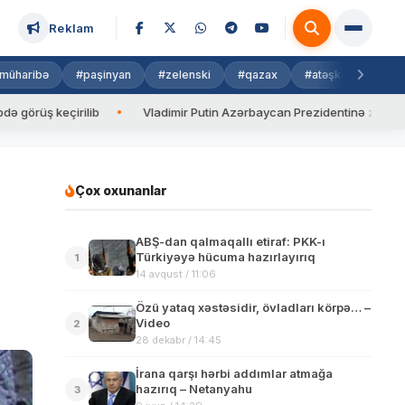
Reklam
müharibə
#paşinyan
#zelenski
#qazax
#atəşkəs
#isra
eçirilib
Vladimir Putin Azərbaycan Prezidentinə zəng edib
Çox oxunanlar
ABŞ-dan qalmaqallı etiraf: PKK-ı
Türkiyəyə hücuma hazırlayırıq
1
14 avqust / 11:06
Özü yataq xəstəsidir, övladları körpə… –
Video
2
28 dekabr / 14:45
İrana qarşı hərbi addımlar atmağa
hazırıq – Netanyahu
3