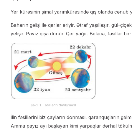
Yer kürəsinin şimal yarımkürəsində qış olanda cənub 
Baharın gəlişi ilə qarlar əriyir. Ətraf yaşıllaşır, gül-ç
yetişir. Payız qışa dönür. Qar yağır. Beləcə, fəsillər bir-
şəkil 1. Fəsillərin dəyişməsi
İlin fəsillərini biz çayların donması, qaranquşların gə
Amma payız ayı başlayan kimi yarpaqlar dərhal tökülmü