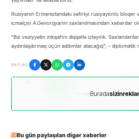
yayılması” ilə əsaslandırıb.
Rusiyanın Ermənistandakı səfirliyi rusiyayönlü bloqer 
icmalçısı A.Gevorqyanın saxlanılmasından xəbərdar old
“Biz vəziyyətin inkişafını diqqətlə izləyirik. Saxlanılanl
aydınlaşdırmaq üçün addımlar atacağıq”, – diplomatik n
PAYLAŞ
Burada
sizin
rekla
Bu gün paylaşılan digər xəbərlər