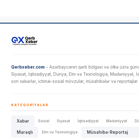
Qerbxeber.com
– Azərbaycanın qərb bölgəsi və ölkə üzrə gündə
Siyasət, İqtisadiyyat, Dünya, Elm və Texnologiya, Mədəniyyət, 
son xəbərlər, ictimai-sosial mövzular, müsahibələr və reportajlar 
KATEQORIYALAR
Xəbər
Sosial
Siyasət
İqtisadiyyat
Mədəniyyət
D
Maraqlı
Elm və Texnologiya
Müsahibə-Reportaj