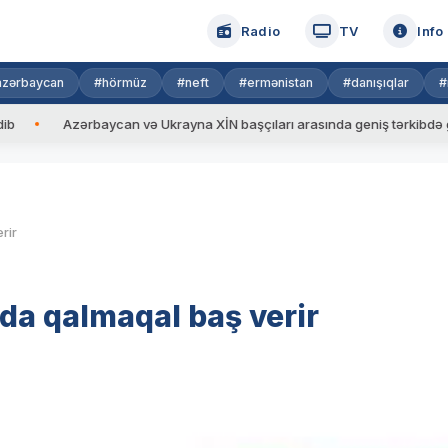
Radio
TV
Info
azərbaycan
#hörmüz
#neft
#ermənistan
#danışıqlar
#
Azərbaycan və Ukrayna XİN başçıları arasında geniş tərkibdə görüş keçir
rir
da qalmaqal baş verir