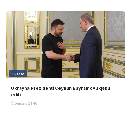
Siyasət
Ukrayna Prezidenti Ceyhun Bayramovu qəbul
edib
Dünən / 21:49