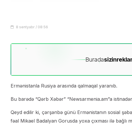
8 sentyabr / 08:56
Burada
sizin
rekla
Ermənistanla Rusiya arasında qalmaqal yaranıb.
Bu barədə “Qərb Xəbər” “Newsarmenia.am”a istinadən 
Qeyd edilir ki, çərşənbə günü Ermənistanın sosial şəbə
fəal Mikael Badalyan Gorusda yoxa çıxması ilə bağlı m