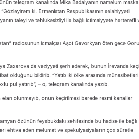
zünün teleqram kanalında Mika Badalyanın naməlum maskal
“Gözləyirəm ki, Ermənistan Respublikasının səlahiyyətli
ın taleyi və təhlükəsizliyi ilə bağlı ictimaiyyətə hərtərəfli 
stan” radiosunun icmalçısı Aşot Gevorkyan ötən gecə Gor
riya Zaxarova da vəziyyəti şərh edərək, bunun İrəvanda keçi
at olduğunu bildirib. “Yatıb iki ölkə arasında münasibətləri
lu pul yatırıb”, – o, teleqram kanalında yazıb.
elan olunmayıb, onun keçirilməsi barədə rəsmi kanallar
ramyan özünün feysbukdakı səhifəsində bu hadisə ilə bağlı
kləri ehtiva edən məlumat və spekulyasiyaların çox sürətlə