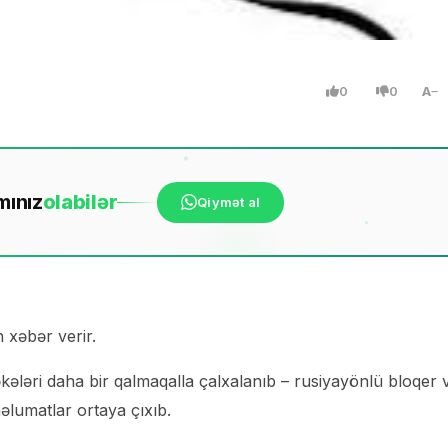
0
0
A
mınız
ola
bilər
Qiymət al
xəbər verir.
kələri daha bir qalmaqalla çalxalanıb – rusiyayönlü bloqer 
əlumatlar ortaya çıxıb.