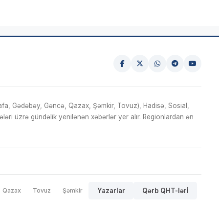
fa, Gədəbəy, Gəncə, Qazax, Şəmkir, Tovuz), Hadisə, Sosial,
ri üzrə gündəlik yenilənən xəbərlər yer alır. Regionlardan ən
Qazax
Tovuz
Şəmkir
Yazarlar
Qərb QHT-lərİ