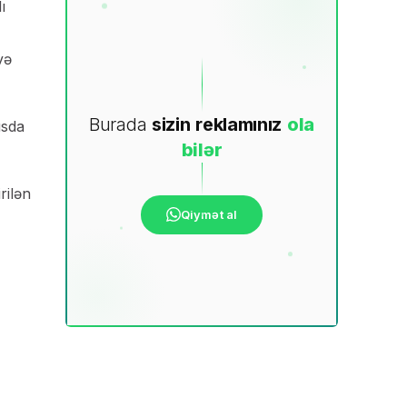
ı
və
Burada
sizin
reklamınız
ola
usda
bilər
rilən
Qiymət al