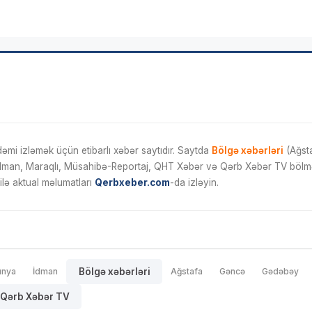
mi izləmək üçün etibarlı xəbər saytıdır. Saytda
Bölgə xəbərləri
(Ağsta
İdman, Maraqlı, Müsahibə-Reportaj, QHT Xəbər və Qərb Xəbər TV bölmələ
ilə aktual məlumatları
Qerbxeber.com
-da izləyin.
ünya
İdman
Bölgə xəbərləri
Ağstafa
Gəncə
Gədəbəy
Qərb Xəbər TV