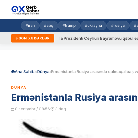
#iran
#abş
#tramp
#ukrayna
#rusiya
#
ydalar
Ukrayna Prezidenti Ceyhun Bayramovu qəbul edib
SON XƏBƏRLƏR
Skip
to
content
Ana Səhifə
Dünya
Ermənistanla Rusiya arasında qalmaqal baş ve
DÜNYA
Ermənistanla Rusiya arasın
8 sentyabr / 08:56
3 dəq