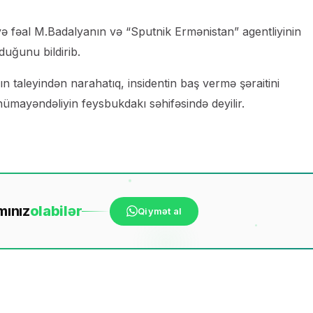
və fəal M.Badalyanın və “Sputnik Ermənistan” agentliyinin
uğunu bildirib.
arın taleyindən narahatıq, insidentin baş vermə şəraitini
ümayəndəliyin feysbukdakı səhifəsində deyilir.
mınız
ola
bilər
Qiymət al