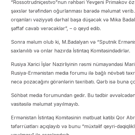
“Rossotrudniçestvo”nun rəhbəri Yevgeni Primakov ö
şəxslər tərəfindən oğurlanması barədə məlumat verib. 
orqanları vəziyyəti dərhal başa düşəcək və Mika Badalyan
şəffaf cavab verəcəklər”, – o qeyd edib.
Sonra məlum olub ki, M.Badalyan və “Sputnik Erməni
saxlanılıb və onlar hazırda İstintaq Komitəsindədirlər.
Rusiya Xarici İşlər Nazirliyinin rəsmi nümayəndəsi Ma
Rusiya-Ermənistan media forumu ilə bağlı növbəti təxrib
necə pozacağını görənlərin təxribatı. Qərb isə buna çox
Söhbət media forumundan gedir. Bu tədbir əvvəlcədən 
vasitəsilə məlumat yayılmayıb.
Ermənistan İstintaq Komitəsinin mətbuat katibi Qor Ab
təfərrüatları açıqlayıb və bunu “müxtəlif qeyri-dəqiqli