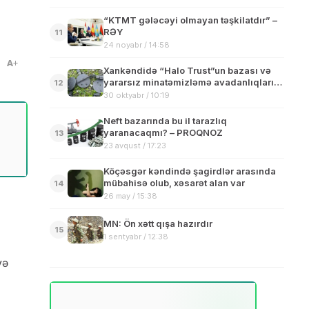
“KTMT gələcəyi olmayan təşkilatdır” –
RƏY
11
24 noyabr / 14:58
A
Xankəndidə “Halo Trust”un bazası və
yararsız minatəmizləmə avadanlıqları
12
aşkarlanıb
30 oktyabr / 10:19
Neft bazarında bu il tarazlıq
yaranacaqmı? – PROQNOZ
13
23 avqust / 17:23
Köçəsgər kəndində şagirdlər arasında
mübahisə olub, xəsarət alan var
14
26 may / 15:38
MN: Ön xətt qışa hazırdır
15
1 sentyabr / 12:38
və