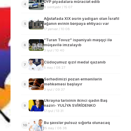
DYP piyadalara müraciət edib
4
8 sentyabr / 15:07
Ağstafada XIX əsrin yadigarı olan İsrafil
ağanın evinin bərpaya ehtiyacı var
5
17 yanvar / 10:08
“Turan Tovuz” ispaniyalı məşqçi ilə
müqavilə imzalayıb
6
3 iyul / 10:40
Cüdoçumuz qızıl medal qazanıb
7
5 may / 08:27
Sərhədimizi pozan ermənilərin
məhkəməsi başlayır
8
3 iyul / 09:37
Ukrayna tarixinin ikinci qadın Baş
naziri- YULİYA SVİRİDENKO
9
17 iyul / 13:31
Bu şəxslər pulsuz sığorta olunacaq
10
15 may / 08:38