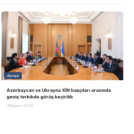
Avropa
Azərbaycan və Ukrayna XİN başçıları arasında
geniş tərkibdə görüş keçirilib
Dünən / 21:40