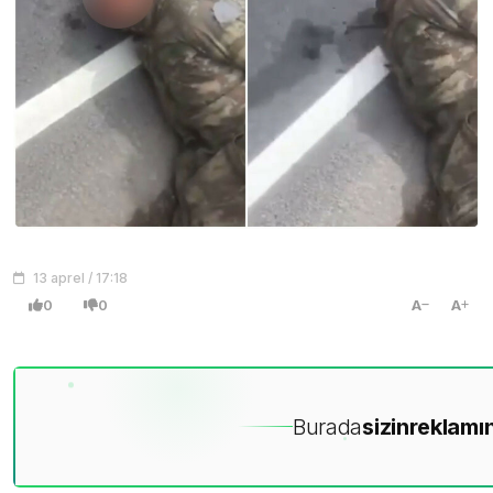
13 aprel / 17:18
0
0
A
A
Burada
sizin
reklamın