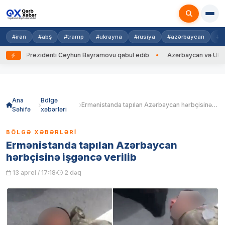
#iran
#abş
#tramp
#ukrayna
#rusiya
#azərbaycan
#h
yna Prezidenti Ceyhun Bayramovu qəbul edib
Azərbaycan və Ukrayna Xİ
Skip
to
content
Ana
Bölgə
Ermənistanda tapılan Azərbaycan hərbçisinə işgəncə verilib
Səhifə
xəbərləri
BÖLGƏ XƏBƏRLƏRI
Ermənistanda tapılan Azərbaycan
hərbçisinə işgəncə verilib
13 aprel / 17:18
2 dəq