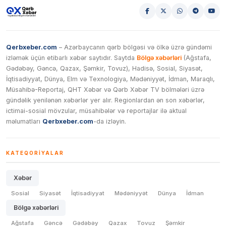
Qerbxeber.com
– Azərbaycanın qərb bölgəsi və ölkə üzrə gündəmi
izləmək üçün etibarlı xəbər saytıdır. Saytda
Bölgə xəbərləri
(Ağstafa,
Gədəbəy, Gəncə, Qazax, Şəmkir, Tovuz), Hadisə, Sosial, Siyasət,
İqtisadiyyat, Dünya, Elm və Texnologiya, Mədəniyyət, İdman, Maraqlı,
Müsahibə-Reportaj, QHT Xəbər və Qərb Xəbər TV bölmələri üzrə
gündəlik yenilənən xəbərlər yer alır. Regionlardan ən son xəbərlər,
ictimai-sosial mövzular, müsahibələr və reportajlar ilə aktual
məlumatları
Qerbxeber.com
-da izləyin.
KATEQORIYALAR
Xəbər
Sosial
Siyasət
İqtisadiyyat
Mədəniyyət
Dünya
İdman
Bölgə xəbərləri
Ağstafa
Gəncə
Gədəbəy
Qazax
Tovuz
Şəmkir