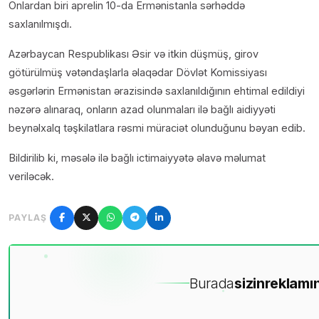
Onlardan biri aprelin 10-da Ermənistanla sərhəddə
saxlanılmışdı.
Azərbaycan Respublikası Əsir və itkin düşmüş, girov
götürülmüş vətəndaşlarla əlaqədar Dövlət Komissiyası
əsgərlərin Ermənistan ərazisində saxlanıldığının ehtimal edildiyi
nəzərə alınaraq, onların azad olunmaları ilə bağlı aidiyyəti
beynəlxalq təşkilatlara rəsmi müraciət olunduğunu bəyan edib.
Bildirilib ki, məsələ ilə bağlı ictimaiyyətə əlavə məlumat
veriləcək.
PAYLAŞ
Burada
sizin
reklamın