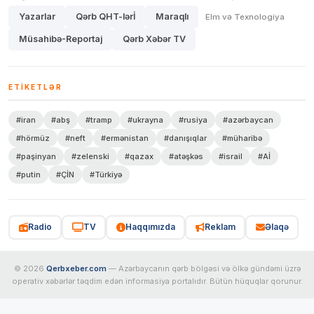
Yazarlar
Qərb QHT-lərİ
Maraqlı
Elm və Texnologiya
Müsahibə-Reportaj
Qərb Xəbər TV
ETIKETLƏR
#iran
#abş
#tramp
#ukrayna
#rusiya
#azərbaycan
#hörmüz
#neft
#ermənistan
#danışıqlar
#müharibə
#paşinyan
#zelenski
#qazax
#atəşkəs
#israil
#Aİ
#putin
#ÇİN
#Türkiyə
Radio
TV
Haqqımızda
Reklam
Əlaqə
© 2026
Qerbxeber.com
— Azərbaycanın qərb bölgəsi və ölkə gündəmi üzrə
operativ xəbərlər təqdim edən informasiya portalıdır. Bütün hüquqlar qorunur.