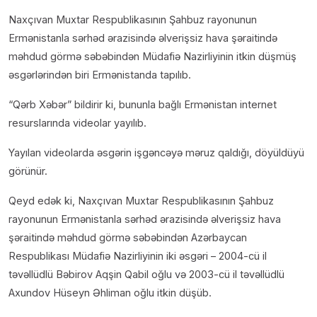
Naxçıvan Muxtar Respublikasının Şahbuz rayonunun
Ermənistanla sərhəd ərazisində əlverişsiz hava şəraitində
məhdud görmə səbəbindən Müdafiə Nazirliyinin itkin düşmüş
əsgərlərindən biri Ermənistanda tapılıb.
“Qərb Xəbər” bildirir ki, bununla bağlı Ermənistan internet
resurslarında videolar yayılıb.
Yayılan videolarda əsgərin işgəncəyə məruz qaldığı, döyüldüyü
görünür.
Qeyd edək ki, Naxçıvan Muxtar Respublikasının Şahbuz
rayonunun Ermənistanla sərhəd ərazisində əlverişsiz hava
şəraitində məhdud görmə səbəbindən Azərbaycan
Respublikası Müdafiə Nazirliyinin iki əsgəri – 2004-cü il
təvəllüdlü Bəbirov Aqşin Qabil oğlu və 2003-cü il təvəllüdlü
Axundov Hüseyn Əhliman oğlu itkin düşüb.