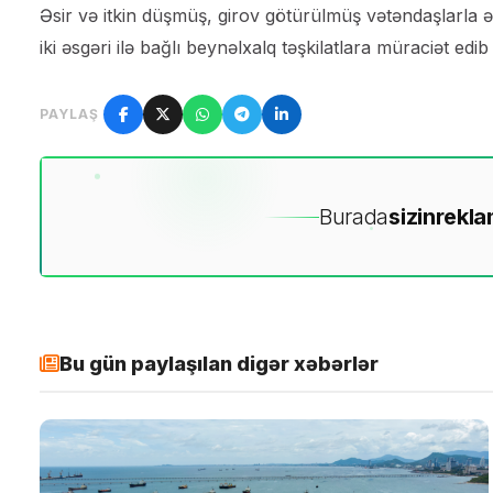
Əsir və itkin düşmüş, girov götürülmüş vətəndaşlarla
iki əsgəri ilə bağlı beynəlxalq təşkilatlara müraciət edib
PAYLAŞ
Burada
sizin
rekla
Bu gün paylaşılan digər xəbərlər