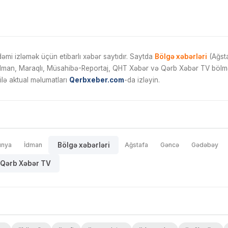
mi izləmək üçün etibarlı xəbər saytıdır. Saytda
Bölgə xəbərləri
(Ağsta
İdman, Maraqlı, Müsahibə-Reportaj, QHT Xəbər və Qərb Xəbər TV bölmələ
ilə aktual məlumatları
Qerbxeber.com
-da izləyin.
ünya
İdman
Bölgə xəbərləri
Ağstafa
Gəncə
Gədəbəy
Qərb Xəbər TV