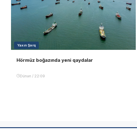
Yaxın Şərq
Hörmüz boğazında yeni qaydalar
Dünən / 22:09