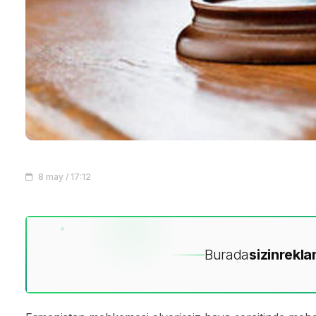
8 may / 17:12
Burada
sizin
rekla