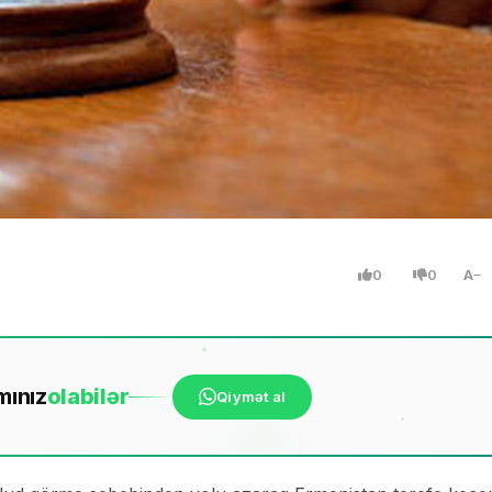
0
0
A
mınız
ola
bilər
Qiymət al