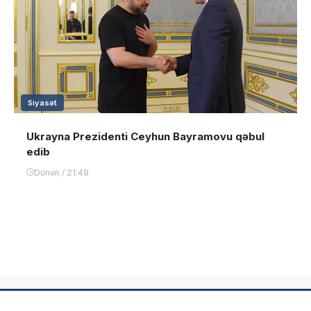
Siyasət
Ukrayna Prezidenti Ceyhun Bayramovu qəbul
edib
Dünən / 21:49