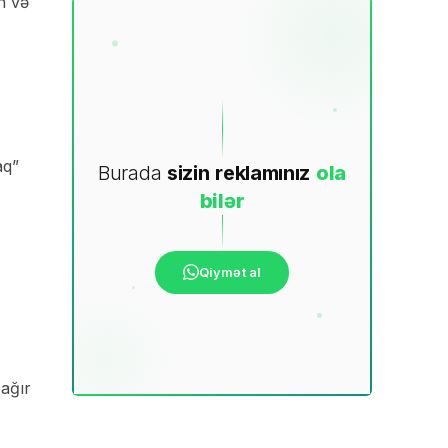
n və
aq”
Burada
sizin
reklamınız
ola
bilər
Qiymət al
 ağır