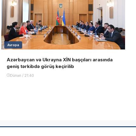
Avropa
Azərbaycan və Ukrayna XİN başçıları arasında
geniş tərkibdə görüş keçirilib
Dünən / 21:40