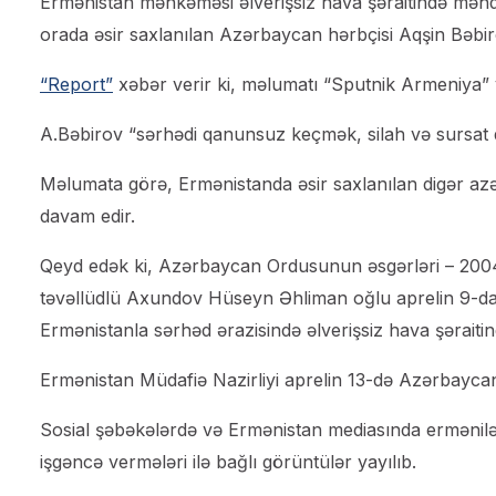
Ermənistan məhkəməsi əlverişsiz hava şəraitində mə
orada əsir saxlanılan Azərbaycan hərbçisi Aqşin Bəbi
“Report”
xəbər verir ki, məlumatı “Sputnik Armeniya” 
A.Bəbirov “sərhədi qanunsuz keçmək, silah və sursat 
Məlumata görə, Ermənistanda əsir saxlanılan digər az
davam edir.
Qeyd edək ki, Azərbaycan Ordusunun əsgərləri – 2004-
təvəllüdlü Axundov Hüseyn Əhliman oğlu aprelin 9-
Ermənistanla sərhəd ərazisində əlverişsiz hava şərait
Ermənistan Müdafiə Nazirliyi aprelin 13-də Azərbaycan 
Sosial şəbəkələrdə və Ermənistan mediasında ermənilər
işgəncə vermələri ilə bağlı görüntülər yayılıb.