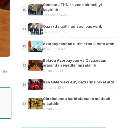
Gəncədə FHN-in zona birinciliyi
keçirilib
10
26 aprel / 10:26
Qazaxda qətl hadisəsi baş verib
11
23 aprel / 21:42
Azərbaycandan turist axını 3 dəfə artıb
12
18 mart / 16:47
Bakıda Azərbaycan və Qazaxıstan
arasında sənədlər imzalanıb
13
3 mart / 14:25
A
İran Qətərdəki ABŞ bazlarına raket atdı
14
23 iyun / 22:04
Gürcüstanda hərbi xidmətin müddəti
qısaldılır
15
2 mart / 14:35