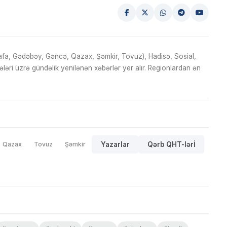
fa, Gədəbəy, Gəncə, Qazax, Şəmkir, Tovuz), Hadisə, Sosial,
ri üzrə gündəlik yenilənən xəbərlər yer alır. Regionlardan ən
Qazax
Tovuz
Şəmkir
Yazarlar
Qərb QHT-lərİ