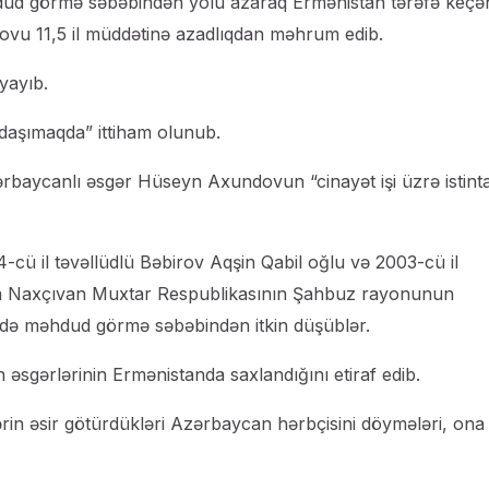
hdud görmə səbəbindən yolu azaraq Ermənistan tərəfə keçə
rovu 11,5 il müddətinə azadlıqdan məhrum edib.
yayıb.
daşımaqda” ittiham olunub.
ərbaycanlı əsgər Hüseyn Axundovun “cinayət işi üzrə istint
cü il təvəllüdlü Bəbirov Aqşin Qabil oğlu və 2003-cü il
da Naxçıvan Muxtar Respublikasının Şahbuz rayonunun
ində məhdud görmə səbəbindən itkin düşüblər.
əsgərlərinin Ermənistanda saxlandığını etiraf edib.
in əsir götürdükləri Azərbaycan hərbçisini döymələri, ona