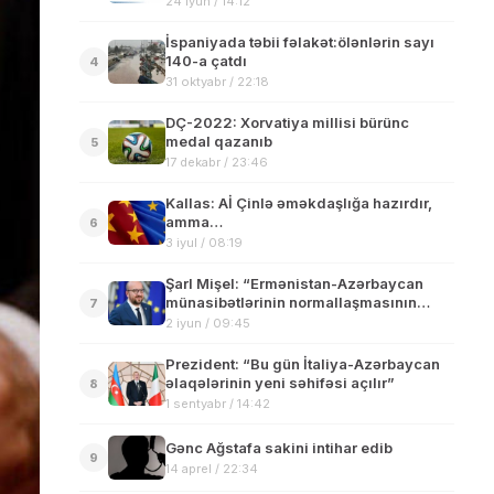
24 iyun / 14:12
İspaniyada təbii fəlakət:ölənlərin sayı
140-a çatdı
4
31 oktyabr / 22:18
DÇ-2022: Xorvatiya millisi bürünc
medal qazanıb
5
17 dekabr / 23:46
Kallas: Aİ Çinlə əməkdaşlığa hazırdır,
amma…
6
3 iyul / 08:19
Şarl Mişel: “Ermənistan-Azərbaycan
münasibətlərinin normallaşmasının
7
müzakirəsini davam etdirdik”
2 iyun / 09:45
Prezident: “Bu gün İtaliya-Azərbaycan
əlaqələrinin yeni səhifəsi açılır”
8
1 sentyabr / 14:42
Gənc Ağstafa sakini intihar edib
9
14 aprel / 22:34