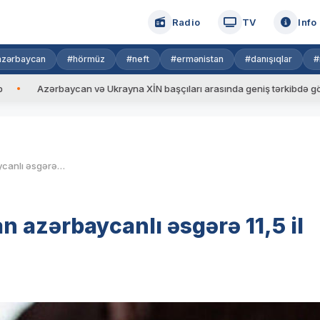
Radio
TV
Info
azərbaycan
#hörmüz
#neft
#ermənistan
#danışıqlar
#
rbaycan və Ukrayna XİN başçıları arasında geniş tərkibdə görüş keçirili
Ermənistanda əsir saxlanılan azərbaycanlı əsgərə 11,5 il həbs cəzası verilib
n azərbaycanlı əsgərə 11,5 il