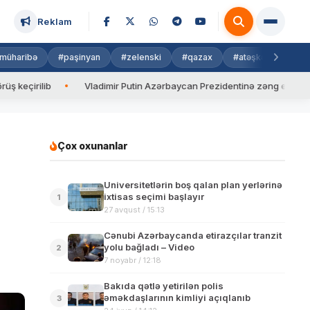
Reklam
müharibə
#paşinyan
#zelenski
#qazax
#atəşkəs
#isra
b
Vladimir Putin Azərbaycan Prezidentinə zəng edib
Valyu
Çox oxunanlar
Universitetlərin boş qalan plan yerlərinə
ixtisas seçimi başlayır
1
27 avqust / 15:13
Cənubi Azərbaycanda etirazçılar tranzit
yolu bağladı – Video
2
7 noyabr / 12:18
Bakıda qətlə yetirilən polis
əməkdaşlarının kimliyi açıqlanıb
3