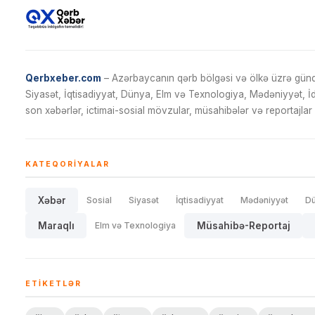
Qerbxeber.com
– Azərbaycanın qərb bölgəsi və ölkə üzrə gündə
Siyasət, İqtisadiyyat, Dünya, Elm və Texnologiya, Mədəniyyət, 
son xəbərlər, ictimai-sosial mövzular, müsahibələr və reportajlar 
KATEQORIYALAR
Xəbər
Sosial
Siyasət
İqtisadiyyat
Mədəniyyət
D
Maraqlı
Elm və Texnologiya
Müsahibə-Reportaj
ETIKETLƏR