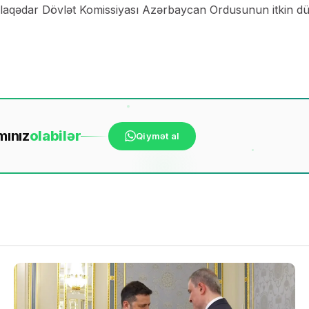
 əlaqədar Dövlət Komissiyası Azərbaycan Ordusunun itkin d
mınız
ola
bilər
Qiymət al