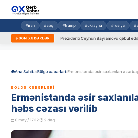
#iran
#abş
#tramp
#ukrayna
#rusiya
#
alar
Ukrayna Prezidenti Ceyhun Bayramovu qəbul edib
Azə
SON XƏBƏRLƏR
Skip
to
content
Ana Səhifə
Bölgə xəbərləri
BÖLGƏ XƏBƏRLƏRI
Ermənistanda əsir saxlanıla
həbs cəzası verilib
8 may / 17:12
2 dəq