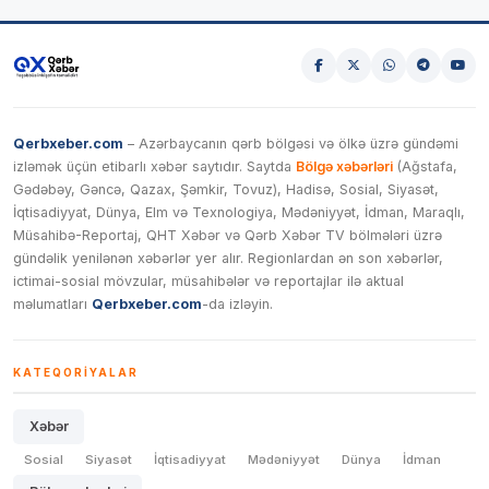
Qerbxeber.com
– Azərbaycanın qərb bölgəsi və ölkə üzrə gündəmi
izləmək üçün etibarlı xəbər saytıdır. Saytda
Bölgə xəbərləri
(Ağstafa,
Gədəbəy, Gəncə, Qazax, Şəmkir, Tovuz), Hadisə, Sosial, Siyasət,
İqtisadiyyat, Dünya, Elm və Texnologiya, Mədəniyyət, İdman, Maraqlı,
Müsahibə-Reportaj, QHT Xəbər və Qərb Xəbər TV bölmələri üzrə
gündəlik yenilənən xəbərlər yer alır. Regionlardan ən son xəbərlər,
ictimai-sosial mövzular, müsahibələr və reportajlar ilə aktual
məlumatları
Qerbxeber.com
-da izləyin.
KATEQORIYALAR
Xəbər
Sosial
Siyasət
İqtisadiyyat
Mədəniyyət
Dünya
İdman