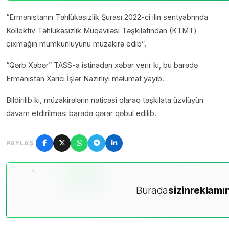
“Ermənistanın Təhlükəsizlik Şurası 2022-ci ilin sentyabrında
Kollektiv Təhlükəsizlik Müqaviləsi Təşkilatından (KTMT)
çıxmağın mümkünlüyünü müzakirə edib”.
“Qərb Xəbər” TASS-a istinadən xəbər verir ki, bu barədə
Ermənistan Xarici İşlər Nazirliyi məlumat yayıb.
Bildirilib ki, müzakirələrin nəticəsi olaraq təşkilata üzvlüyün
davam etdirilməsi barədə qərar qəbul edilib.
PAYLAŞ
Burada
sizin
reklamın