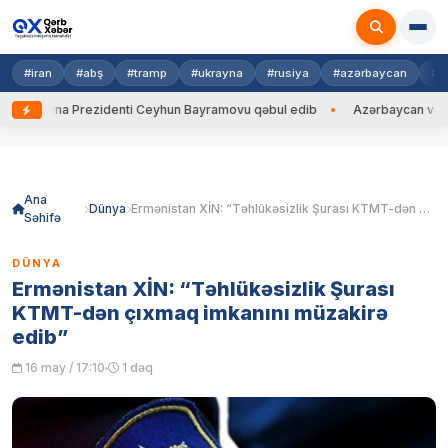
#iran
#abş
#tramp
#ukrayna
#rusiya
#azərbaycan
#h
Ukrayna Prezidenti Ceyhun Bayramovu qəbul edib
Azərbaycan və Ukrayn
Skip
to
content
Ana
Dünya
Ermənistan XİN: “Təhlükəsizlik Şurası KTMT-dən çıxmaq imkanını müzakirə edib”
Səhifə
DÜNYA
Ermənistan XİN: “Təhlükəsizlik Şurası
KTMT-dən çıxmaq imkanını müzakirə
edib”
16 may / 17:10
1 dəq