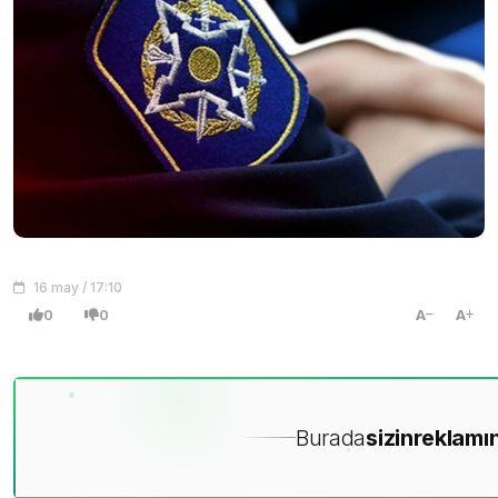
16 may / 17:10
0
0
A
A
Burada
sizin
reklamın