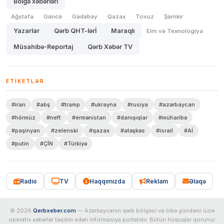
Bölgə xəbərləri
Ağstafa
Gəncə
Gədəbəy
Qazax
Tovuz
Şəmkir
Yazarlar
Qərb QHT-lərİ
Maraqlı
Elm və Texnologiya
Müsahibə-Reportaj
Qərb Xəbər TV
ETIKETLƏR
#iran
#abş
#tramp
#ukrayna
#rusiya
#azərbaycan
#hörmüz
#neft
#ermənistan
#danışıqlar
#müharibə
#paşinyan
#zelenski
#qazax
#atəşkəs
#israil
#Aİ
#putin
#ÇİN
#Türkiyə
Radio
TV
Haqqımızda
Reklam
Əlaqə
© 2026
Qerbxeber.com
— Azərbaycanın qərb bölgəsi və ölkə gündəmi üzrə
operativ xəbərlər təqdim edən informasiya portalıdır. Bütün hüquqlar qorunur.