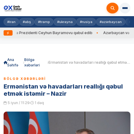
#iran
#abş
#tramp
#ukrayna
#rusiya
#azərbaycan
#h
rayna Prezidenti Ceyhun Bayramovu qəbul edib
Azərbaycan və Ukrayna
Skip
to
content
Ana
Bölgə
Ermənistan və havadarları reallığı qəbul etmək istəmir – Nazir
Səhifə
xəbərləri
BÖLGƏ XƏBƏRLƏRI
Ermənistan və havadarları reallığı qəbul
etmək istəmir – Nazir
5 iyun / 11:29
1 dəq