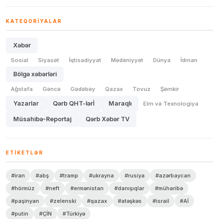
KATEQORIYALAR
Xəbər
Sosial
Siyasət
İqtisadiyyat
Mədəniyyət
Dünya
İdman
Bölgə xəbərləri
Ağstafa
Gəncə
Gədəbəy
Qazax
Tovuz
Şəmkir
Yazarlar
Qərb QHT-lərİ
Maraqlı
Elm və Texnologiya
Müsahibə-Reportaj
Qərb Xəbər TV
ETIKETLƏR
#iran
#abş
#tramp
#ukrayna
#rusiya
#azərbaycan
#hörmüz
#neft
#ermənistan
#danışıqlar
#müharibə
#paşinyan
#zelenski
#qazax
#atəşkəs
#israil
#Aİ
#putin
#ÇİN
#Türkiyə