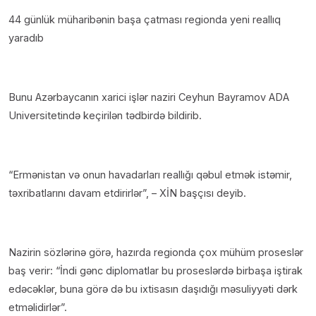
44 günlük müharibənin başa çatması regionda yeni reallıq
yaradıb
Bunu Azərbaycanın xarici işlər naziri Ceyhun Bayramov ADA
Universitetində keçirilən tədbirdə bildirib.
“Ermənistan və onun havadarları reallığı qəbul etmək istəmir,
təxribatlarını davam etdirirlər”, – XİN başçısı deyib.
Nazirin sözlərinə görə, hazırda regionda çox mühüm proseslər
baş verir: “İndi gənc diplomatlar bu proseslərdə birbaşa iştirak
edəcəklər, buna görə də bu ixtisasın daşıdığı məsuliyyəti dərk
etməlidirlər”.