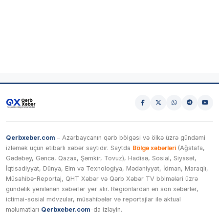
Qerbxeber.com
– Azərbaycanın qərb bölgəsi və ölkə üzrə gündəmi
izləmək üçün etibarlı xəbər saytıdır. Saytda
Bölgə xəbərləri
(Ağstafa,
Gədəbəy, Gəncə, Qazax, Şəmkir, Tovuz), Hadisə, Sosial, Siyasət,
İqtisadiyyat, Dünya, Elm və Texnologiya, Mədəniyyət, İdman, Maraqlı,
Müsahibə-Reportaj, QHT Xəbər və Qərb Xəbər TV bölmələri üzrə
gündəlik yenilənən xəbərlər yer alır. Regionlardan ən son xəbərlər,
ictimai-sosial mövzular, müsahibələr və reportajlar ilə aktual
məlumatları
Qerbxeber.com
-da izləyin.