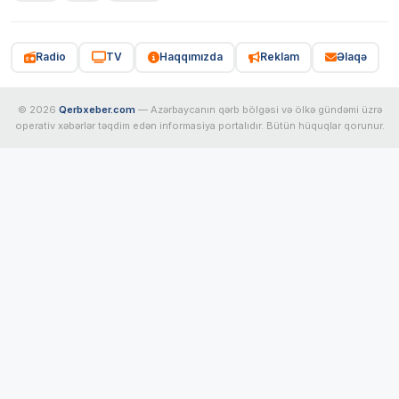
Radio
TV
Haqqımızda
Reklam
Əlaqə
© 2026
Qerbxeber.com
— Azərbaycanın qərb bölgəsi və ölkə gündəmi üzrə
operativ xəbərlər təqdim edən informasiya portalıdır. Bütün hüquqlar qorunur.