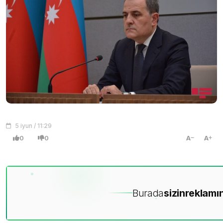
5 iyun / 11:29
0
0
A
A
Burada
sizin
reklamın