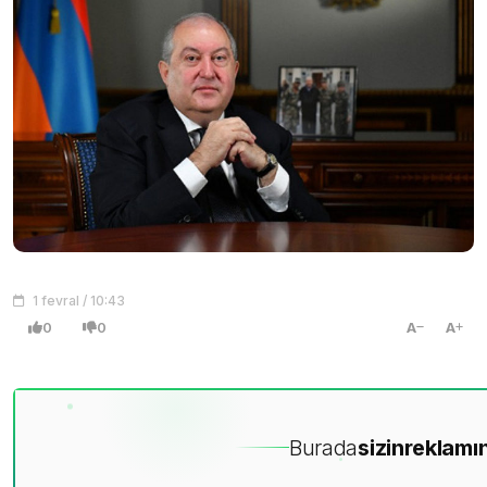
1 fevral / 10:43
0
0
A
A
Burada
sizin
reklamın