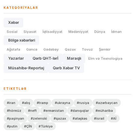
KATEQORIYALAR
Xəbər
Sosial
Siyasət
İqtisadiyyat
Mədəniyyət
Dünya
İdman
Bölgə xəbərləri
Ağstafa
Gəncə
Gədəbəy
Qazax
Tovuz
Şəmkir
Yazarlar
Qərb QHT-lərİ
Maraqlı
Elm və Texnologiya
Müsahibə-Reportaj
Qərb Xəbər TV
ETIKETLƏR
#iran
#abş
#tramp
#ukrayna
#rusiya
#azərbaycan
#hörmüz
#neft
#ermənistan
#danışıqlar
#müharibə
#paşinyan
#zelenski
#qazax
#atəşkəs
#israil
#Aİ
#putin
#ÇİN
#Türkiyə