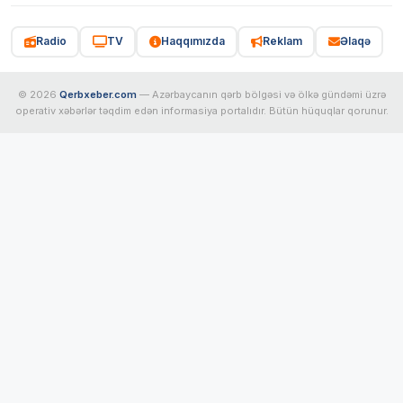
Radio
TV
Haqqımızda
Reklam
Əlaqə
© 2026
Qerbxeber.com
— Azərbaycanın qərb bölgəsi və ölkə gündəmi üzrə
operativ xəbərlər təqdim edən informasiya portalıdır. Bütün hüquqlar qorunur.