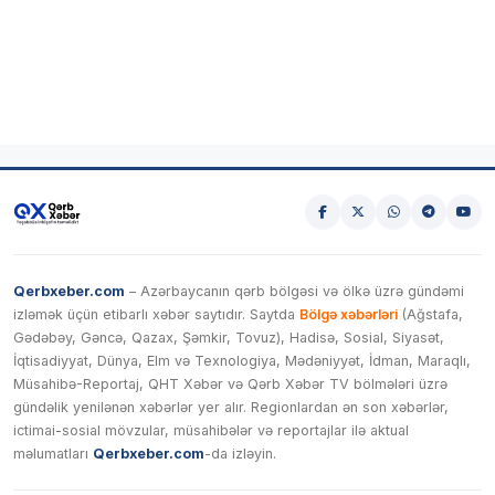
Qerbxeber.com
– Azərbaycanın qərb bölgəsi və ölkə üzrə gündəmi
izləmək üçün etibarlı xəbər saytıdır. Saytda
Bölgə xəbərləri
(Ağstafa,
Gədəbəy, Gəncə, Qazax, Şəmkir, Tovuz), Hadisə, Sosial, Siyasət,
İqtisadiyyat, Dünya, Elm və Texnologiya, Mədəniyyət, İdman, Maraqlı,
Müsahibə-Reportaj, QHT Xəbər və Qərb Xəbər TV bölmələri üzrə
gündəlik yenilənən xəbərlər yer alır. Regionlardan ən son xəbərlər,
ictimai-sosial mövzular, müsahibələr və reportajlar ilə aktual
məlumatları
Qerbxeber.com
-da izləyin.