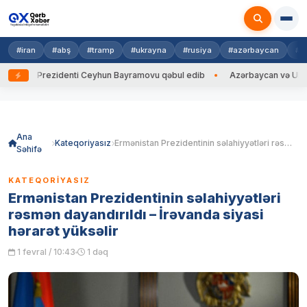
#iran
#abş
#tramp
#ukrayna
#rusiya
#azərbaycan
#h
ayna Prezidenti Ceyhun Bayramovu qəbul edib
Azərbaycan və Ukrayna X
Skip
to
content
Ana
Kateqoriyasız
Ermənistan Prezidentinin səlahiyyətləri rəsmən dayandırıldı – İrəvanda siyasi hərarət yüksəlir
Səhifə
KATEQORIYASIZ
Ermənistan Prezidentinin səlahiyyətləri
rəsmən dayandırıldı – İrəvanda siyasi
hərarət yüksəlir
1 fevral / 10:43
1 dəq