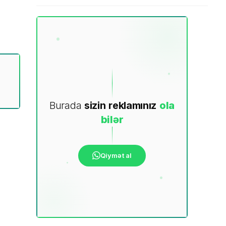
Burada
sizin
reklamınız
ola
bilər
Qiymət al