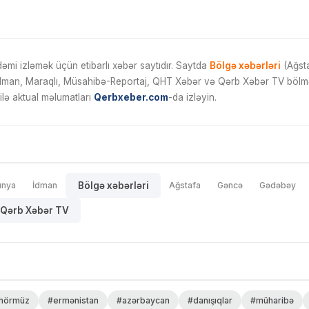
mi izləmək üçün etibarlı xəbər saytıdır. Saytda
Bölgə xəbərləri
(Ağsta
İdman, Maraqlı, Müsahibə-Reportaj, QHT Xəbər və Qərb Xəbər TV bölmələ
ilə aktual məlumatları
Qerbxeber.com
-da izləyin.
ünya
İdman
Bölgə xəbərləri
Ağstafa
Gəncə
Gədəbəy
Qərb Xəbər TV
hörmüz
#ermənistan
#azərbaycan
#danışıqlar
#müharibə