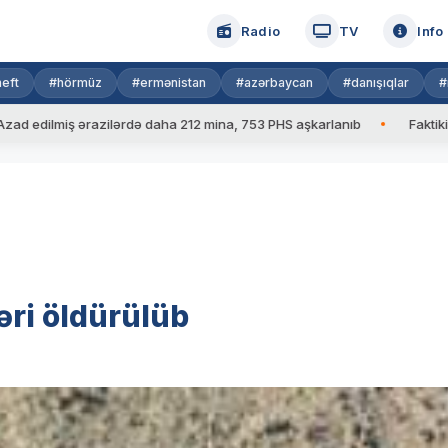
Radio
TV
Info
eft
#hörmüz
#ermənistan
#azərbaycan
#danışıqlar
#
miş ərazilərdə daha 212 mina, 753 PHS aşkarlanıb
Faktiki hava: 3
ri öldürülüb