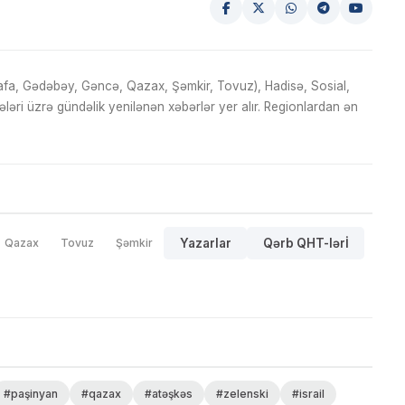
fa, Gədəbəy, Gəncə, Qazax, Şəmkir, Tovuz), Hadisə, Sosial,
ri üzrə gündəlik yenilənən xəbərlər yer alır. Regionlardan ən
Qazax
Tovuz
Şəmkir
Yazarlar
Qərb QHT-lərİ
#paşinyan
#qazax
#atəşkəs
#zelenski
#israil