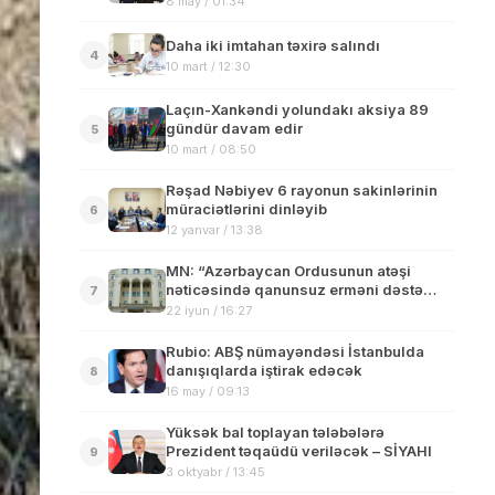
8 may / 01:34
Daha iki imtahan təxirə salındı
4
10 mart / 12:30
Laçın-Xankəndi yolundakı aksiya 89
gündür davam edir
5
10 mart / 08:50
Rəşad Nəbiyev 6 rayonun sakinlərinin
müraciətlərini dinləyib
6
12 yanvar / 13:38
MN: “Azərbaycan Ordusunun atəşi
nəticəsində qanunsuz erməni dəstə
7
üzvünün yaralanması xəbəri yalandır”
22 iyun / 16:27
Rubio: ABŞ nümayəndəsi İstanbulda
danışıqlarda iştirak edəcək
8
16 may / 09:13
Yüksək bal toplayan tələbələrə
Prezident təqaüdü veriləcək – SİYAHI
9
3 oktyabr / 13:45