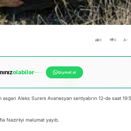
0
0
A
mınız
ola
bilər
Qiymət al
nin əsgəri Aleks Sureni Avanesyan sentyabrın 12-də saat 19:
iə Nazirliyi məlumat yayıb.