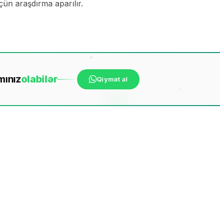
çün araşdırma aparılır.
mınız
ola
bilər
Qiymət al