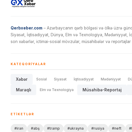
Qerbxeber.com
– Azərbaycanın qərb bölgəsi və ölkə üzrə gündə
Siyasət, İqtisadiyyat, Dünya, Elm və Texnologiya, Mədəniyyət, 
son xəbərlər, ictimai-sosial mövzular, müsahibələr və reportajlar 
KATEQORIYALAR
Xəbər
Sosial
Siyasət
İqtisadiyyat
Mədəniyyət
D
Maraqlı
Elm və Texnologiya
Müsahibə-Reportaj
ETIKETLƏR
#iran
#abş
#tramp
#ukrayna
#rusiya
#neft
#