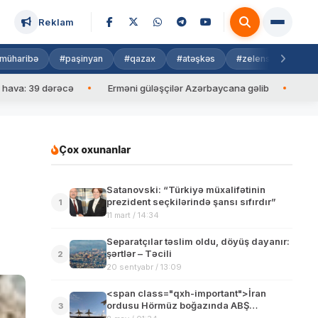
Reklam
müharibə
#paşinyan
#qazax
#atəşkəs
#zelenski
#isra
9 dərəcə
Erməni güləşçilər Azərbaycana gəlib
İlham Əliyev
Çox oxunanlar
Satanovski: “Türkiyə müxalifətinin
prezident seçkilərində şansı sıfırdır”
1
11 mart / 14:34
Separatçılar təslim oldu, döyüş dayanır:
şərtlər – Təcili
2
20 sentyabr / 13:09
<span class="qxh-important">İran
ordusu Hörmüz boğazında ABŞ
3
qüvvələrinə zərbə endirdi</span>