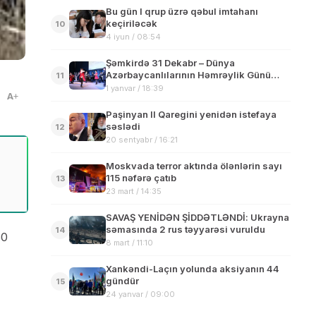
Bu gün I qrup üzrə qəbul imtahanı
keçiriləcək
10
4 iyun / 08:54
Şəmkirdə 31 Dekabr – Dünya
Azərbaycanlılarının Həmrəylik Günü
11
münasibəti ilə tədbir keçirilib
1 yanvar / 18:39
A
Paşinyan II Qaregini yenidən istefaya
səslədi
12
20 sentyabr / 16:21
Moskvada terror aktında ölənlərin sayı
115 nəfərə çatıb
13
23 mart / 14:35
SAVAŞ YENİDƏN ŞİDDƏTLƏNDİ: Ukrayna
səmasında 2 rus təyyarəsi vuruldu
14
50
8 mart / 11:10
Xankəndi-Laçın yolunda aksiyanın 44
gündür
15
24 yanvar / 09:00