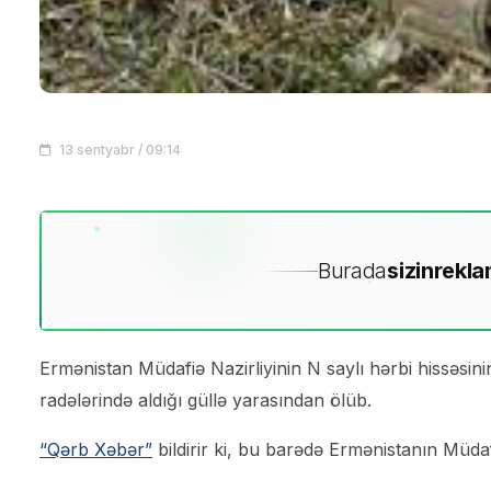
13 sentyabr / 09:14
Burada
sizin
rekla
Ermənistan Müdafiə Nazirliyinin N saylı hərbi hissəsi
radələrində aldığı güllə yarasından ölüb.
“Qərb Xəbər”
bildirir ki, bu barədə Ermənistanın Müdaf