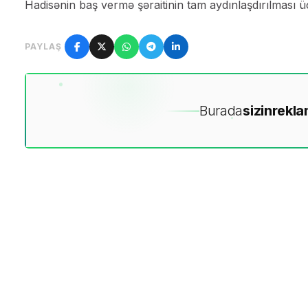
Hadisənin baş vermə şəraitinin tam aydınlaşdırılması ü
PAYLAŞ
Burada
sizin
rekla