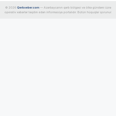
© 2026
Qerbxeber.com
— Azərbaycanın qərb bölgəsi və ölkə gündəmi üzrə
operativ xəbərlər təqdim edən informasiya portalıdır. Bütün hüquqlar qorunur.