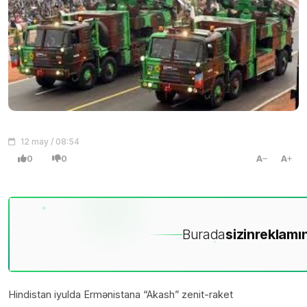
12 may / 08:54
0
0
A
A
Burada
sizin
reklamın
Hindistan iyulda Ermənistana “Akash” zenit-raket