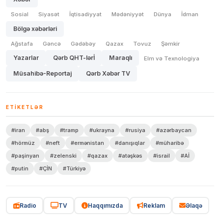
Sosial
Siyasət
İqtisadiyyat
Mədəniyyət
Dünya
İdman
Bölgə xəbərləri
Ağstafa
Gəncə
Gədəbəy
Qazax
Tovuz
Şəmkir
Yazarlar
Qərb QHT-lərİ
Maraqlı
Elm və Texnologiya
Müsahibə-Reportaj
Qərb Xəbər TV
ETIKETLƏR
#iran
#abş
#tramp
#ukrayna
#rusiya
#azərbaycan
#hörmüz
#neft
#ermənistan
#danışıqlar
#müharibə
#paşinyan
#zelenski
#qazax
#atəşkəs
#israil
#Aİ
#putin
#ÇİN
#Türkiyə
Radio
TV
Haqqımızda
Reklam
Əlaqə