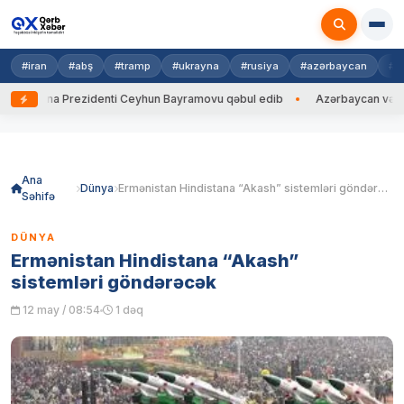
#iran
#abş
#tramp
#ukrayna
#rusiya
#azərbaycan
#h
krayna Prezidenti Ceyhun Bayramovu qəbul edib
Azərbaycan və Ukrayn
Skip
to
content
Ana
Dünya
Ermənistan Hindistana “Akash” sistemləri göndərəcək
Səhifə
DÜNYA
Ermənistan Hindistana “Akash”
sistemləri göndərəcək
12 may / 08:54
1 dəq