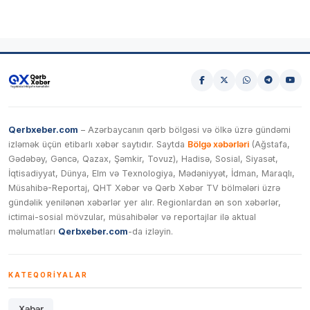
Qerbxeber.com
– Azərbaycanın qərb bölgəsi və ölkə üzrə gündəmi
izləmək üçün etibarlı xəbər saytıdır. Saytda
Bölgə xəbərləri
(Ağstafa,
Gədəbəy, Gəncə, Qazax, Şəmkir, Tovuz), Hadisə, Sosial, Siyasət,
İqtisadiyyat, Dünya, Elm və Texnologiya, Mədəniyyət, İdman, Maraqlı,
Müsahibə-Reportaj, QHT Xəbər və Qərb Xəbər TV bölmələri üzrə
gündəlik yenilənən xəbərlər yer alır. Regionlardan ən son xəbərlər,
ictimai-sosial mövzular, müsahibələr və reportajlar ilə aktual
məlumatları
Qerbxeber.com
-da izləyin.
KATEQORIYALAR
Xəbər