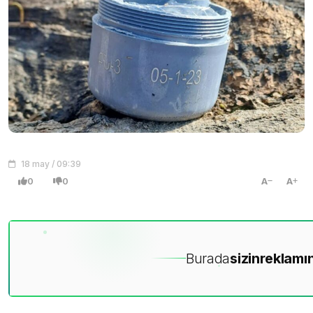
18 may / 09:39
0
0
A
A
Burada
sizin
reklamın