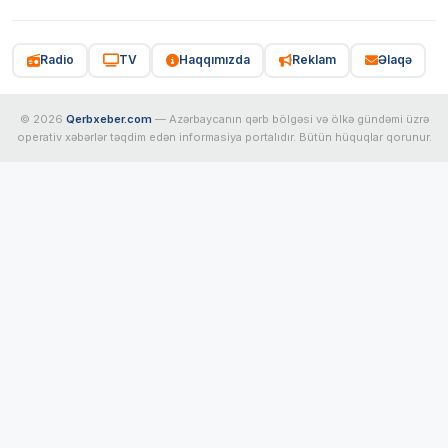
Radio
TV
Haqqımızda
Reklam
Əlaqə
© 2026
Qerbxeber.com
— Azərbaycanın qərb bölgəsi və ölkə gündəmi üzrə
operativ xəbərlər təqdim edən informasiya portalıdır. Bütün hüquqlar qorunur.