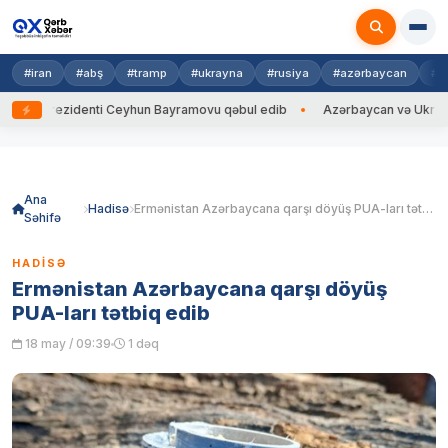
#iran
#abş
#tramp
#ukrayna
#rusiya
#azərbaycan
#h
rezidenti Ceyhun Bayramovu qəbul edib
Azərbaycan və Ukrayna XİN baş
Skip
to
content
Ana
Hadisə
Ermənistan Azərbaycana qarşı döyüş PUA-ları tətbiq edib
Səhifə
HADISƏ
Ermənistan Azərbaycana qarşı döyüş
PUA-ları tətbiq edib
18 may / 09:39
1 dəq