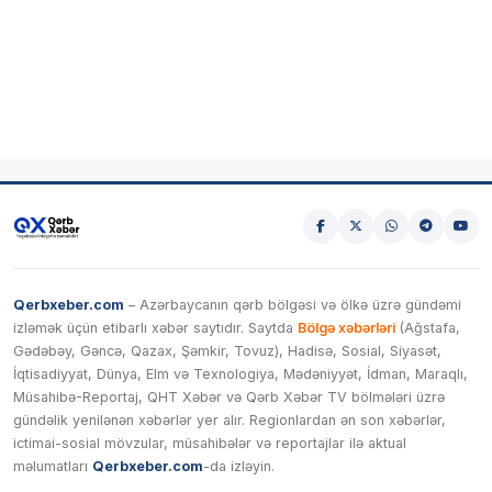
Qerbxeber.com
– Azərbaycanın qərb bölgəsi və ölkə üzrə gündəmi
izləmək üçün etibarlı xəbər saytıdır. Saytda
Bölgə xəbərləri
(Ağstafa,
Gədəbəy, Gəncə, Qazax, Şəmkir, Tovuz), Hadisə, Sosial, Siyasət,
İqtisadiyyat, Dünya, Elm və Texnologiya, Mədəniyyət, İdman, Maraqlı,
Müsahibə-Reportaj, QHT Xəbər və Qərb Xəbər TV bölmələri üzrə
gündəlik yenilənən xəbərlər yer alır. Regionlardan ən son xəbərlər,
ictimai-sosial mövzular, müsahibələr və reportajlar ilə aktual
məlumatları
Qerbxeber.com
-da izləyin.