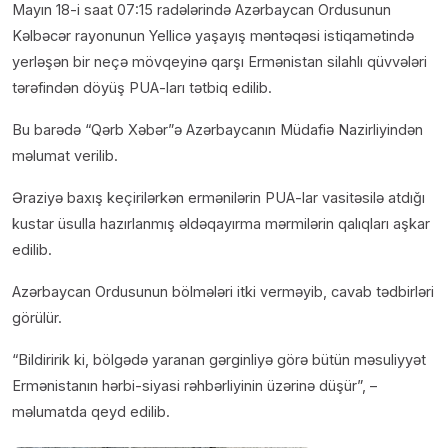
Mayın 18-i saat 07:15 radələrində Azərbaycan Ordusunun
Kəlbəcər rayonunun Yellicə yaşayış məntəqəsi istiqamətində
yerləşən bir neçə mövqeyinə qarşı Ermənistan silahlı qüvvələri
tərəfindən döyüş PUA-ları tətbiq edilib.
Bu barədə “Qərb Xəbər”ə Azərbaycanın Müdafiə Nazirliyindən
məlumat verilib.
Əraziyə baxış keçirilərkən ermənilərin PUA-lar vasitəsilə atdığı
kustar üsulla hazırlanmış əldəqayırma mərmilərin qalıqları aşkar
edilib.
Azərbaycan Ordusunun bölmələri itki verməyib, cavab tədbirləri
görülür.
“Bildiririk ki, bölgədə yaranan gərginliyə görə bütün məsuliyyət
Ermənistanın hərbi-siyasi rəhbərliyinin üzərinə düşür”, –
məlumatda qeyd edilib.