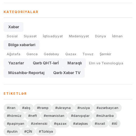
KATEQORIYALAR
Xəbər
Sosial
Siyasət
İqtisadiyyat
Mədəniyyət
Dünya
İdman
Bölgə xəbərləri
Ağstafa
Gəncə
Gədəbəy
Qazax
Tovuz
Şəmkir
Yazarlar
Qərb QHT-lərİ
Maraqlı
Elm və Texnologiya
Müsahibə-Reportaj
Qərb Xəbər TV
ETIKETLƏR
#iran
#abş
#tramp
#ukrayna
#rusiya
#azərbaycan
#hörmüz
#neft
#ermənistan
#danışıqlar
#müharibə
#paşinyan
#zelenski
#qazax
#atəşkəs
#israil
#Aİ
#putin
#ÇİN
#Türkiyə