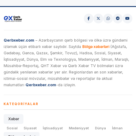
Qerbxeber.com
– Azərbaycanın qərb bölgəsi və ölkə üzrə gündəmi
izləmək üçün etibarlı xəbər saytıdır. Saytda
Bölgə xəbərləri
(Ağstafa,
Gədəbəy, Gəncə, Qazax, Şəmkir, Tovuz), Hadisə, Sosial, Siyasət,
İqtisadiyyat, Dünya, Elm və Texnologiya, Mədəniyyət, İdman, Maraqlı,
Müsahibə-Reportaj, QHT Xəbər və Qərb Xəbər TV bölmələri üzrə
gündəlik yenilənən xəbərlər yer alır. Regionlardan ən son xəbərlər,
ictimai-sosial mövzular, müsahibələr və reportajlar ilə aktual
məlumatları
Qerbxeber.com
-da izləyin.
KATEQORIYALAR
Xəbər
Sosial
Siyasət
İqtisadiyyat
Mədəniyyət
Dünya
İdman