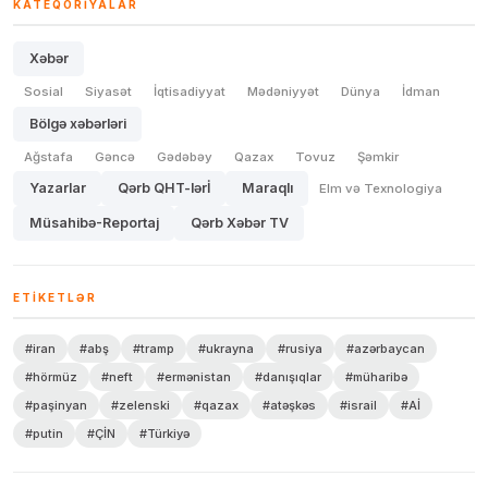
KATEQORIYALAR
Xəbər
Sosial
Siyasət
İqtisadiyyat
Mədəniyyət
Dünya
İdman
Bölgə xəbərləri
Ağstafa
Gəncə
Gədəbəy
Qazax
Tovuz
Şəmkir
Yazarlar
Qərb QHT-lərİ
Maraqlı
Elm və Texnologiya
Müsahibə-Reportaj
Qərb Xəbər TV
ETIKETLƏR
#iran
#abş
#tramp
#ukrayna
#rusiya
#azərbaycan
#hörmüz
#neft
#ermənistan
#danışıqlar
#müharibə
#paşinyan
#zelenski
#qazax
#atəşkəs
#israil
#Aİ
#putin
#ÇİN
#Türkiyə