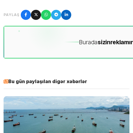
PAYLAŞ
Burada
sizin
reklamın
Bu gün paylaşılan digər xəbərlər