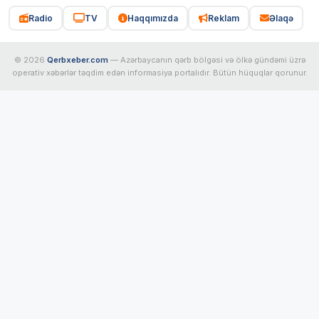
Radio
TV
Haqqımızda
Reklam
Əlaqə
© 2026
Qerbxeber.com
— Azərbaycanın qərb bölgəsi və ölkə gündəmi üzrə
operativ xəbərlər təqdim edən informasiya portalıdır. Bütün hüquqlar qorunur.