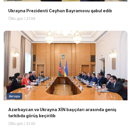
Ukrayna Prezidenti Ceyhun Bayramovu qəbul edib
Bu gün / 21:49
Avropa
Azərbaycan və Ukrayna XİN başçıları arasında geniş
tərkibdə görüş keçirilib
Bu gün / 21:40