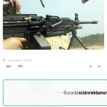
3 oktyabr / 00:06
0
0
A
A
Burada
sizin
reklamın