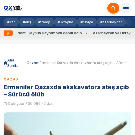
#iran
#abş
#tramp
#ukrayna
#rusiya
#azərbaycan
#h
zidenti Ceyhun Bayramovu qəbul edib
Azərbaycan və Ukrayna XİN başçı
Skip
to
content
Ana
Qazax
Ermənilər Qazaxda ekskavatora atəş açıb – Sürücü ölüb
Səhifə
QAZAX
Ermənilər Qazaxda ekskavatora atəş açıb
– Sürücü ölüb
3 oktyabr / 00:06
2 dəq