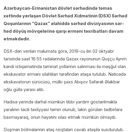
Azərbaycan-Ermənistan dövlət sər­hə­dində təmas
xəttində yer­lə­şən Döv­lət Sərhəd Xidmətinin (DSX) Sərhəd
Qoşunlarının “Qazax” əlahiddə sərhəd diviziyasının sər­
həd döyüş mövqelərinə qarşı erməni təxribatları davam
etməkdədir.
DSX-dən verilən məlumata görə, 2019-cu ilin 02 oktyabr
tarixində saat 16:55 radələrində Qa­zax rayonunun Quşçu Ayrım
kəndi istiqamətində təminat yolla­rı­nın salınması ilə məş­ğul olan
ekska­vato­r erməni silahlıları tərə­findən atə­şə tutul­ub. Nə­­ti­cə­də
ekskavatorun sürücüsü, mülki şəxs Abı­şov Səfərəli Ələkbər
oğlu güllə yarası alıb.
Hadisə yerində dərhal mümkün tibbi yar­dım gös­tə­ril­mək­­lə
yaralının təcili təxliyyəsi təmin olunub, lakin görülən tədbirlərə
baxmayaraq, onun həyatını xilas etmək mümkün olmayıb.
Düşmən bölmələrinin atəş nöqtələri cavab atəşilə susdurulub.