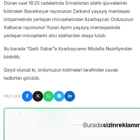
Dünən saat 18:25 radələrində Ermənistan silahlı qüvvələrinin
bölmələri Basarkeçər rayonunun Zərkənd yaşayış məntəqəsi
istiqamətində yerləşən mövqelərindən Azərbaycan Ordusunun
Kəlbəcər rayonunun Yuxarı Ayrım yaşayış məntəqəsində
yerləşən mövqelərini atıcı silahlardan atəşə tutub.
Bu barədə “Qərb Xəbər”ə Azərbaycanın Müdafiə Nazirliyindən
bildirilib.
Qeyd olunub ki, ordumuzun bölmələri tərəfindən cavab
tədbirləri görülüb.
PAYLAŞ
Burada
sizin
reklamın