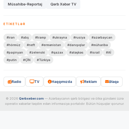
Müsahibə-Reportaj
Qərb Xəbər TV
ETIKETLƏR
#iran
#abş
#tramp
#ukrayna
#rusiya
#azərbaycan
#hörmüz
#neft
#ermənistan
#danışıqlar
#müharibə
#paşinyan
#zelenski
#qazax
#atəşkəs
#israil
#Aİ
#putin
#ÇİN
#Türkiyə
Radio
TV
Haqqımızda
Reklam
Əlaqə
© 2026
Qerbxeber.com
— Azərbaycanın qərb bölgəsi və ölkə gündəmi üzrə
operativ xəbərlər təqdim edən informasiya portalıdır. Bütün hüquqlar qorunur.