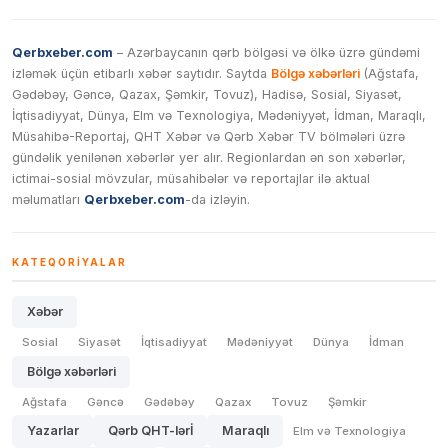
Qerbxeber.com
– Azərbaycanın qərb bölgəsi və ölkə üzrə gündəmi
izləmək üçün etibarlı xəbər saytıdır. Saytda
Bölgə xəbərləri
(Ağstafa,
Gədəbəy, Gəncə, Qazax, Şəmkir, Tovuz), Hadisə, Sosial, Siyasət,
İqtisadiyyat, Dünya, Elm və Texnologiya, Mədəniyyət, İdman, Maraqlı,
Müsahibə-Reportaj, QHT Xəbər və Qərb Xəbər TV bölmələri üzrə
gündəlik yenilənən xəbərlər yer alır. Regionlardan ən son xəbərlər,
ictimai-sosial mövzular, müsahibələr və reportajlar ilə aktual
məlumatları
Qerbxeber.com
-da izləyin.
KATEQORIYALAR
Xəbər
Sosial
Siyasət
İqtisadiyyat
Mədəniyyət
Dünya
İdman
Bölgə xəbərləri
Ağstafa
Gəncə
Gədəbəy
Qazax
Tovuz
Şəmkir
Yazarlar
Qərb QHT-lərİ
Maraqlı
Elm və Texnologiya