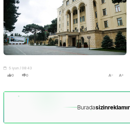
5 iyun / 08:43
0
0
A
A
Burada
sizin
reklamın