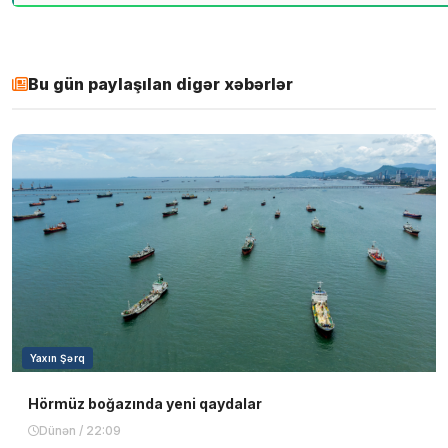
Bu gün paylaşılan digər xəbərlər
Yaxın Şərq
Hörmüz boğazında yeni qaydalar
Dünən / 22:09