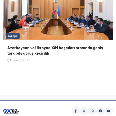
Avropa
Azərbaycan və Ukrayna XİN başçıları arasında geniş
tərkibdə görüş keçirilib
Dünən / 21:40