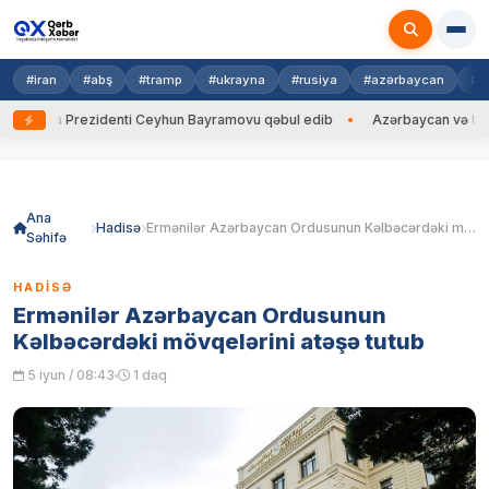
#iran
#abş
#tramp
#ukrayna
#rusiya
#azərbaycan
#h
na Prezidenti Ceyhun Bayramovu qəbul edib
Azərbaycan və Ukrayna XİN
Skip
to
content
Ana
Hadisə
Ermənilər Azərbaycan Ordusunun Kəlbəcərdəki mövqelərini atəşə tutub
Səhifə
HADISƏ
Ermənilər Azərbaycan Ordusunun
Kəlbəcərdəki mövqelərini atəşə tutub
5 iyun / 08:43
1 dəq