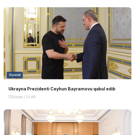
Siyasət
Ukrayna Prezidenti Ceyhun Bayramovu qəbul edib
Dünən / 21:49