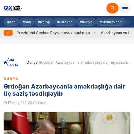
#iran
#abş
#tramp
#ukrayna
#rusiya
#azərbaycan
#h
ayna Prezidenti Ceyhun Bayramovu qəbul edib
Azərbaycan və Ukrayna X
Skip
to
content
Ana
Dünya
Ərdoğan Azərbaycanla əməkdaşlığa dair üç saziş təsdiqləyib
Səhifə
DÜNYA
Ərdoğan Azərbaycanla əməkdaşlığa dair
üç saziş təsdiqləyib
17 may / 12:20
1 dəq