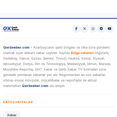
Qerbxeber.com
– Azərbaycanın qərb bölgəsi və ölkə üzrə gündəmi
izləmək üçün etibarlı xəbər saytıdır. Saytda
Bölgə xəbərləri
(Ağstafa,
Gədəbəy, Gəncə, Qazax, Şəmkir, Tovuz), Hadisə, Sosial, Siyasət,
İqtisadiyyat, Dünya, Elm və Texnologiya, Mədəniyyət, İdman, Maraqlı,
Müsahibə-Reportaj, QHT Xəbər və Qərb Xəbər TV bölmələri üzrə
gündəlik yenilənən xəbərlər yer alır. Regionlardan ən son xəbərlər,
ictimai-sosial mövzular, müsahibələr və reportajlar ilə aktual
məlumatları
Qerbxeber.com
-da izləyin.
KATEQORIYALAR
Xəbər