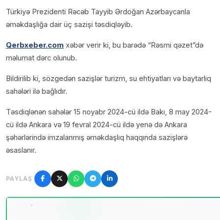
Türkiyə Prezidenti Rəcəb Tayyib Ərdoğan Azərbaycanla
əməkdaşlığa dair üç sazişi təsdiqləyib.
Qerbxeber.com
xəbər verir ki, bu barədə “Rəsmi qəzet”də
məlumat dərc olunub.
Bildirilib ki, sözgedən sazişlər turizm, su ehtiyatları və baytarlıq
sahələri ilə bağlıdır.
Təsdiqlənən sahələr 15 noyabr 2024-cü ildə Bakı, 8 may 2024-
cü ildə Ankara və 19 fevral 2024-cü ildə yenə də Ankara
şəhərlərində imzalanmış əməkdaşlıq haqqında sazişlərə
əsaslanır.
PAYLAŞ