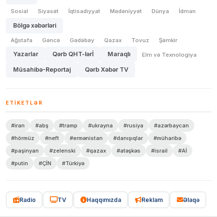
Sosial
Siyasət
İqtisadiyyat
Mədəniyyət
Dünya
İdman
Bölgə xəbərləri
Ağstafa
Gəncə
Gədəbəy
Qazax
Tovuz
Şəmkir
Yazarlar
Qərb QHT-lərİ
Maraqlı
Elm və Texnologiya
Müsahibə-Reportaj
Qərb Xəbər TV
ETIKETLƏR
#iran
#abş
#tramp
#ukrayna
#rusiya
#azərbaycan
#hörmüz
#neft
#ermənistan
#danışıqlar
#müharibə
#paşinyan
#zelenski
#qazax
#atəşkəs
#israil
#Aİ
#putin
#ÇİN
#Türkiyə
Radio
TV
Haqqımızda
Reklam
Əlaqə