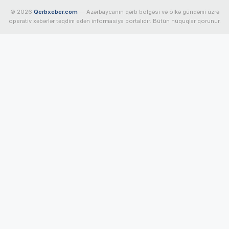
© 2026
Qerbxeber.com
— Azərbaycanın qərb bölgəsi və ölkə gündəmi üzrə
operativ xəbərlər təqdim edən informasiya portalıdır. Bütün hüquqlar qorunur.