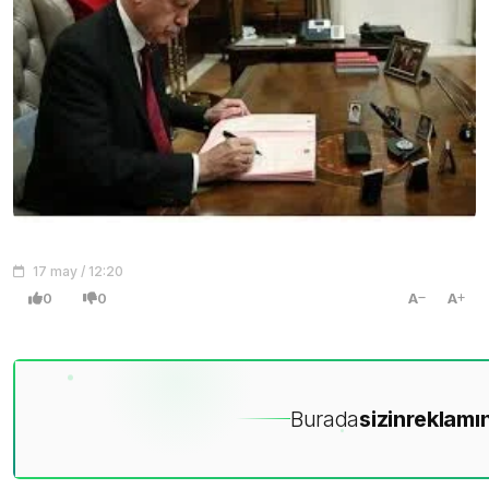
17 may / 12:20
0
0
A
A
Burada
sizin
reklamın