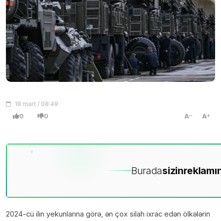
18 mart / 08:49
0
0
A
A
Burada
sizin
reklamın
2024-cü ilin yekunlarına görə, ən çox silah ixrac edən ölkələrin