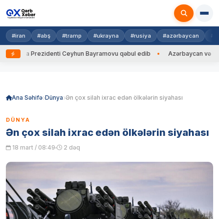
#iran
#abş
#tramp
#ukrayna
#rusiya
#azərbaycan
#h
rayna Prezidenti Ceyhun Bayramovu qəbul edib
Azərbaycan və Ukrayna 
Skip
to
content
Ana Səhifə
Dünya
Ən çox silah ixrac edən ölkələrin siyahası
DÜNYA
Ən çox silah ixrac edən ölkələrin siyahası
18 mart / 08:49
2 dəq