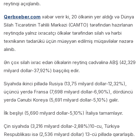
reytinqi açıqlanıb.
Qerbxeber.com
xəbər verir ki, 20 ölkənin yer aldığı və Dünya
Silah Ticarətinin Təhlili Mərkəzi (CAMTO) tərəfindən hazırlanan
reytinqdə yalnız ixracatçı ölkələr tərəfindən silah və hərbi
texnikanın tədarükü üçün müəyyən edilmiş müqavilələr nəzərə
alınıb.
Ən çox silah ixrac edən ölkələrin reytinq cədvəlinə ABŞ (42,329
milyard dollar-37,92%) başçılıq edir.
Siyahıda ikinci pillədə Rusiya (13,75 milyard dollar-12,32%),
üçüncü yerdə Fransa (7,698 milyard dollar-6,90%), dördüncü
yerdə Cənubi Koreya (5,691 milyard dollar-5,10%) gəlir.
İlk beşliyi (5,690 milyard dollar-5,10%) İtaliya tamamlayır.
Çin siyahıda (3,216 milyard dollar-2,88%)10-cu, Türkiyə
Respublikası isə (2,536 milyard dollar) 13-cü pillədə qərarlaşıb.