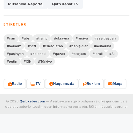
Müsahibə-Reportaj
Qərb Xəbər TV
ETIKETLƏR
#iran
#abş
#tramp
#ukrayna
#rusiya
#azərbaycan
#hörmüz
#neft
#ermənistan
#danışıqlar
#müharibə
#paşinyan
#zelenski
#qazax
#atəşkəs
#israil
#Aİ
#putin
#ÇİN
#Türkiyə
Radio
TV
Haqqımızda
Reklam
Əlaqə
© 2026
Qerbxeber.com
— Azərbaycanın qərb bölgəsi və ölkə gündəmi üzrə
operativ xəbərlər təqdim edən informasiya portalıdır. Bütün hüquqlar qorunur.