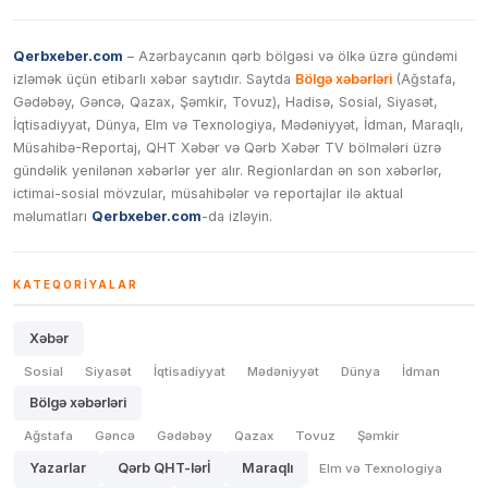
Qerbxeber.com
– Azərbaycanın qərb bölgəsi və ölkə üzrə gündəmi
izləmək üçün etibarlı xəbər saytıdır. Saytda
Bölgə xəbərləri
(Ağstafa,
Gədəbəy, Gəncə, Qazax, Şəmkir, Tovuz), Hadisə, Sosial, Siyasət,
İqtisadiyyat, Dünya, Elm və Texnologiya, Mədəniyyət, İdman, Maraqlı,
Müsahibə-Reportaj, QHT Xəbər və Qərb Xəbər TV bölmələri üzrə
gündəlik yenilənən xəbərlər yer alır. Regionlardan ən son xəbərlər,
ictimai-sosial mövzular, müsahibələr və reportajlar ilə aktual
məlumatları
Qerbxeber.com
-da izləyin.
KATEQORIYALAR
Xəbər
Sosial
Siyasət
İqtisadiyyat
Mədəniyyət
Dünya
İdman
Bölgə xəbərləri
Ağstafa
Gəncə
Gədəbəy
Qazax
Tovuz
Şəmkir
Yazarlar
Qərb QHT-lərİ
Maraqlı
Elm və Texnologiya