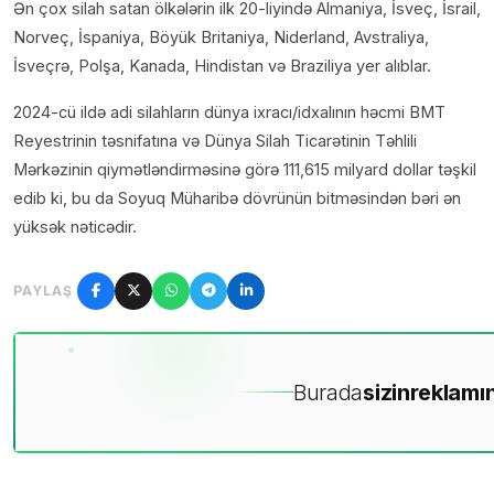
Ən çox silah satan ölkələrin ilk 20-liyində Almaniya, İsveç, İsrail,
Norveç, İspaniya, Böyük Britaniya, Niderland, Avstraliya,
İsveçrə, Polşa, Kanada, Hindistan və Braziliya yer alıblar.
2024-cü ildə adi silahların dünya ixracı/idxalının həcmi BMT
Reyestrinin təsnifatına və Dünya Silah Ticarətinin Təhlili
Mərkəzinin qiymətləndirməsinə görə 111,615 milyard dollar təşkil
edib ki, bu da Soyuq Müharibə dövrünün bitməsindən bəri ən
yüksək nəticədir.
PAYLAŞ
Burada
sizin
reklamın