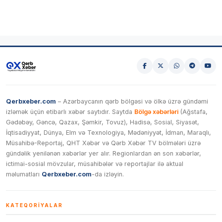
Qerbxeber.com
– Azərbaycanın qərb bölgəsi və ölkə üzrə gündəmi
izləmək üçün etibarlı xəbər saytıdır. Saytda
Bölgə xəbərləri
(Ağstafa,
Gədəbəy, Gəncə, Qazax, Şəmkir, Tovuz), Hadisə, Sosial, Siyasət,
İqtisadiyyat, Dünya, Elm və Texnologiya, Mədəniyyət, İdman, Maraqlı,
Müsahibə-Reportaj, QHT Xəbər və Qərb Xəbər TV bölmələri üzrə
gündəlik yenilənən xəbərlər yer alır. Regionlardan ən son xəbərlər,
ictimai-sosial mövzular, müsahibələr və reportajlar ilə aktual
məlumatları
Qerbxeber.com
-da izləyin.
KATEQORIYALAR