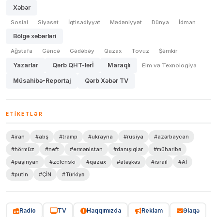
Xəbər
Sosial
Siyasət
İqtisadiyyat
Mədəniyyət
Dünya
İdman
Bölgə xəbərləri
Ağstafa
Gəncə
Gədəbəy
Qazax
Tovuz
Şəmkir
Yazarlar
Qərb QHT-lərİ
Maraqlı
Elm və Texnologiya
Müsahibə-Reportaj
Qərb Xəbər TV
ETIKETLƏR
#iran
#abş
#tramp
#ukrayna
#rusiya
#azərbaycan
#hörmüz
#neft
#ermənistan
#danışıqlar
#müharibə
#paşinyan
#zelenski
#qazax
#atəşkəs
#israil
#Aİ
#putin
#ÇİN
#Türkiyə
Radio
TV
Haqqımızda
Reklam
Əlaqə