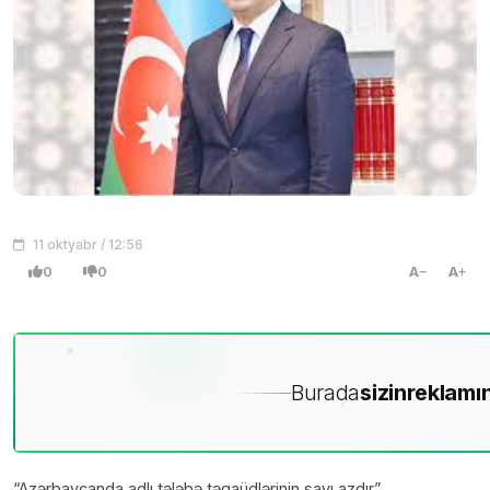
11 oktyabr / 12:56
0
0
A
A
Burada
sizin
reklamın
“Azərbaycanda adlı tələbə təqaüdlərinin sayı azdır”.