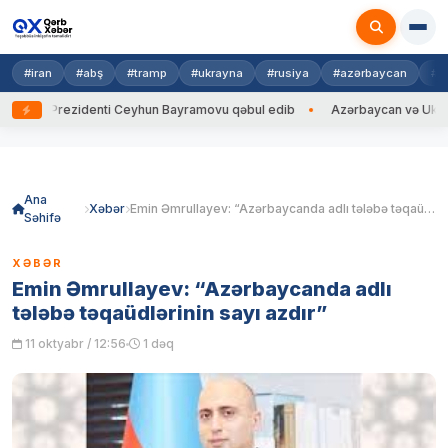
#iran
#abş
#tramp
#ukrayna
#rusiya
#azərbaycan
#h
yna Prezidenti Ceyhun Bayramovu qəbul edib
Azərbaycan və Ukrayna Xİ
Skip
to
content
Ana
Xəbər
Emin Əmrullayev: “Azərbaycanda adlı tələbə təqaüdlərinin sayı azdır”
Səhifə
XƏBƏR
Emin Əmrullayev: “Azərbaycanda adlı
tələbə təqaüdlərinin sayı azdır”
11 oktyabr / 12:56
1 dəq