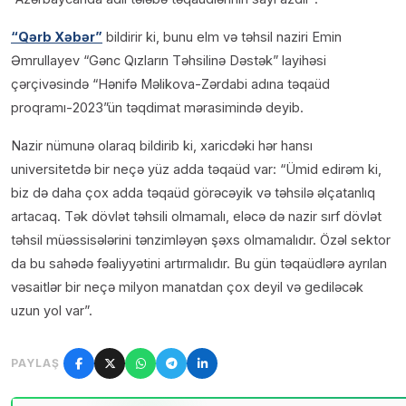
“Qərb Xəbər”
bildirir ki, bunu elm və təhsil naziri Emin
Əmrullayev “Gənc Qızların Təhsilinə Dəstək” layihəsi
çərçivəsində “Hənifə Məlikova-Zərdabi adına təqaüd
proqramı-2023”ün təqdimat mərasimində deyib.
Nazir nümunə olaraq bildirib ki, xaricdəki hər hansı
universitetdə bir neçə yüz adda təqaüd var: “Ümid edirəm ki,
biz də daha çox adda təqaüd görəcəyik və təhsilə əlçatanlıq
artacaq. Tək dövlət təhsili olmamalı, eləcə də nazir sırf dövlət
təhsil müəssisələrini tənzimləyən şəxs olmamalıdır. Özəl sektor
da bu sahədə fəaliyyətini artırmalıdır. Bu gün təqaüdlərə ayrılan
vəsaitlər bir neçə milyon manatdan çox deyil və gediləcək
uzun yol var”.
PAYLAŞ