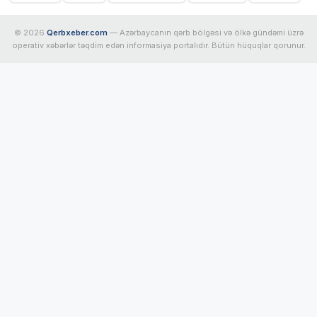
© 2026
Qerbxeber.com
— Azərbaycanın qərb bölgəsi və ölkə gündəmi üzrə
operativ xəbərlər təqdim edən informasiya portalıdır. Bütün hüquqlar qorunur.