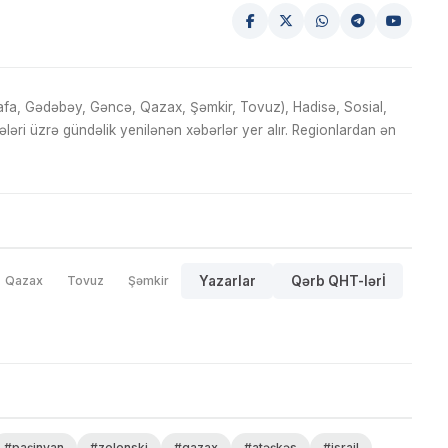
fa, Gədəbəy, Gəncə, Qazax, Şəmkir, Tovuz), Hadisə, Sosial,
ri üzrə gündəlik yenilənən xəbərlər yer alır. Regionlardan ən
Qazax
Tovuz
Şəmkir
Yazarlar
Qərb QHT-lərİ
#paşinyan
#zelenski
#qazax
#atəşkəs
#israil