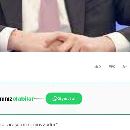
0
0
A
mınız
ola
bilər
Qiymət al
 bu, araşdırmalı mövzudur”.