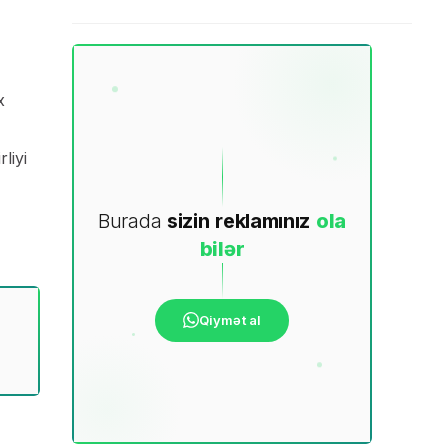
x
liyi
Burada
sizin
reklamınız
ola
bilər
Qiymət al