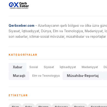
Qerbxeber.com
– Azərbaycanın qərb bölgəsi və ölkə üzrə gündə
Siyasət, İqtisadiyyat, Dünya, Elm və Texnologiya, Mədəniyyət, 
son xəbərlər, ictimai-sosial mövzular, müsahibələr və reportajlar 
KATEQORIYALAR
Xəbər
Sosial
Siyasət
İqtisadiyyat
Mədəniyyət
D
Maraqlı
Elm və Texnologiya
Müsahibə-Reportaj
ETIKETLƏR
#iran
#abş
#tramp
#ukrayna
#rusiya
#azərbayc