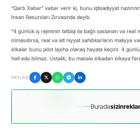
“Qərb Xəbər” xəbər verir ki, bunu iqtisadiyyat nazirinin
İnsan Resursları Zirvəsində deyib.
“4 günlük iş rejiminin tətbiqi ilə bağlı səslənən və real
olmasıdırsa, real və alt niyyət sahibkarların maliyyə vəs
ölkələr bunu pilot layihə olaraq həyata keçirir. 4 günlük
həll edə bilməz. Üstəlik, bu məsələ ölkədən ölkəyə fərq
PAYLAŞ
Burada
sizin
rekla