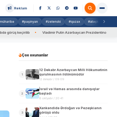
Reklam
müharibə
#paşinyan
#zelenski
#qazax
#atəşkəs
#isra
ş keçirilib
Vladimir Putin Azərbaycan Prezidentinə zəng edib
Çox oxunanlar
12 Dekabr Azərbaycan Milli Hökumətinin
qurulmasının ildönümüdür
1
12 dekabr / 09:09
İsrail və Həmas arasında danışıqlar
başladı
2
6 oktyabr / 20:41
Xankəndidə Ərdoğan və Pezeşkianın
görüşü oldu
3