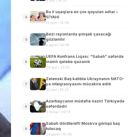
4 iyul / 16:32
Bu il uşaqlara ən çox qoyulan adlar –
SİYAHI
4
13 iyun / 15:08
Bəzi rayonlarda şimşək çaxacağı
gözlənilir
5
2 aprel / 14:58
UEFA Konfrans Liqası: “Sabah” səfərdə
inamlı qələbə qazanıb
6
24 iyul / 23:22
Zelenski Baş katiblə Ukraynanın NATO-
ya inteqrasiyasını müzakirə edib
7
22 iyul / 19:23
Azərbaycanın müdafiə naziri Türkiyədə
səfərdədir
8
2 fevral / 09:13
Sabah dördtərəfli Moskva görüşü baş
tutacaq
9
24 aprel / 10:45