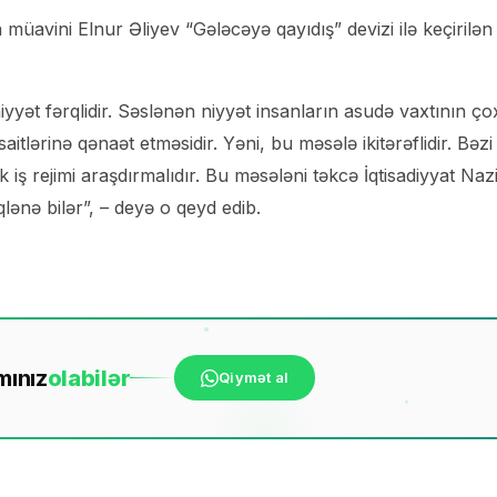
 müavini Elnur Əliyev “Gələcəyə qayıdış” devizi ilə keçirilən
 niyyət fərqlidir. Səslənən niyyət insanların asudə vaxtının ço
aitlərinə qənaət etməsidir. Yəni, bu məsələ ikitərəflidir. Bəzi
 iş rejimi araşdırmalıdır. Bu məsələni təkcə İqtisadiyyat Nazir
lənə bilər”, – deyə o qeyd edib.
mınız
ola
bilər
Qiymət al