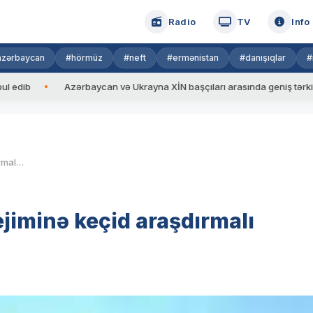
Radio
TV
Info
azərbaycan
#hörmüz
#neft
#ermənistan
#danışıqlar
#
Azərbaycan və Ukrayna XİN başçıları arasında geniş tərkibdə görü
Elnur Əliyev: “4 günlük iş rejiminə keçid araşdırmalı mövzudur”
ejiminə keçid araşdırmalı