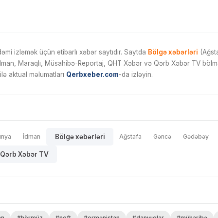
mi izləmək üçün etibarlı xəbər saytıdır. Saytda
Bölgə xəbərləri
(Ağsta
İdman, Maraqlı, Müsahibə-Reportaj, QHT Xəbər və Qərb Xəbər TV bölmələ
ilə aktual məlumatları
Qerbxeber.com
-da izləyin.
ünya
İdman
Bölgə xəbərləri
Ağstafa
Gəncə
Gədəbəy
Qərb Xəbər TV
an
#hörmüz
#neft
#ermənistan
#danışıqlar
#müharibə