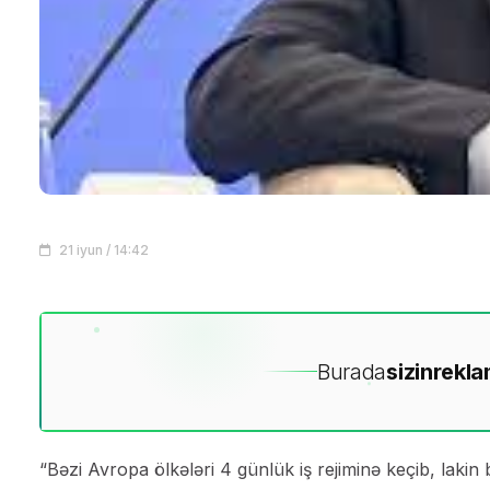
21 iyun / 14:42
Burada
sizin
rekla
“Bəzi Avropa ölkələri 4 günlük iş rejiminə keçib, lakin