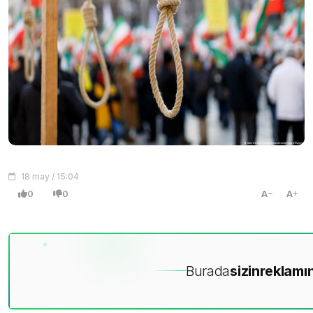
18 may / 15:04
0
0
A
A
Burada
sizin
reklamın