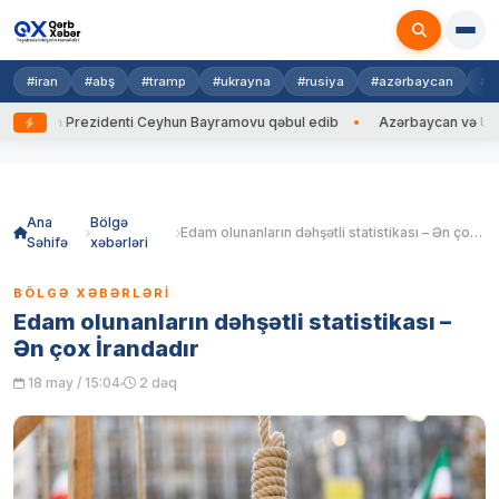
#iran
#abş
#tramp
#ukrayna
#rusiya
#azərbaycan
#h
yna Prezidenti Ceyhun Bayramovu qəbul edib
Azərbaycan və Ukrayna X
Skip
to
content
Ana
Bölgə
Edam olunanların dəhşətli statistikası – Ən çox İrandadır
Səhifə
xəbərləri
BÖLGƏ XƏBƏRLƏRI
Edam olunanların dəhşətli statistikası –
Ən çox İrandadır
18 may / 15:04
2 dəq