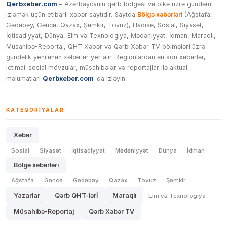
Qerbxeber.com
– Azərbaycanın qərb bölgəsi və ölkə üzrə gündəmi
izləmək üçün etibarlı xəbər saytıdır. Saytda
Bölgə xəbərləri
(Ağstafa,
Gədəbəy, Gəncə, Qazax, Şəmkir, Tovuz), Hadisə, Sosial, Siyasət,
İqtisadiyyat, Dünya, Elm və Texnologiya, Mədəniyyət, İdman, Maraqlı,
Müsahibə-Reportaj, QHT Xəbər və Qərb Xəbər TV bölmələri üzrə
gündəlik yenilənən xəbərlər yer alır. Regionlardan ən son xəbərlər,
ictimai-sosial mövzular, müsahibələr və reportajlar ilə aktual
məlumatları
Qerbxeber.com
-da izləyin.
KATEQORIYALAR
Xəbər
Sosial
Siyasət
İqtisadiyyat
Mədəniyyət
Dünya
İdman
Bölgə xəbərləri
Ağstafa
Gəncə
Gədəbəy
Qazax
Tovuz
Şəmkir
Yazarlar
Qərb QHT-lərİ
Maraqlı
Elm və Texnologiya
Müsahibə-Reportaj
Qərb Xəbər TV