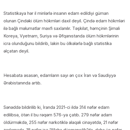
Statistikaya hər il minlərlə insanın edam edildiyi güman
olunan Çindəki ölüm hökmləri daxil deyil. Çində edam hökmləri
ilə bağlı məlumatlar məxfi saxlanılır. Təşkilat, həmçinin Şimali
Koreya, Vyetnam, Suriya və Əfqanıstanda ölüm hökmlərinin
icra olunduğunu bildirib, lakin bu ölkələrlə bağlı statistika
əlçatan deyil.
Hesabata əsasən, edamların sayı ən çox İran və Səudiyyə
Ərəbistanında artıb.
Sənəddə bildirilib ki, İranda 2021-ci ildə 314 nəfər edam
edilibsə, ötən il bu rəqəm 576-ya çatıb. 279 nəfər adam
öldürməkdə, 255 nəfər narkotiklə əlaqəli cinayətdə, 21 nəfər
zorlamada, 18 nəfər isə “Allaha düşmənçilik”də, daha üç nəfər