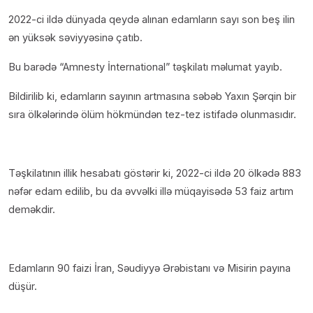
2022-ci ildə dünyada qeydə alınan edamların sayı son beş ilin
ən yüksək səviyyəsinə çatıb.
Bu barədə “Amnesty İnternational” təşkilatı məlumat yayıb.
Bildirilib ki, edamların sayının artmasına səbəb Yaxın Şərqin bir
sıra ölkələrində ölüm hökmündən tez-tez istifadə olunmasıdır.
Təşkilatının illik hesabatı göstərir ki, 2022-ci ildə 20 ölkədə 883
nəfər edam edilib, bu da əvvəlki illə müqayisədə 53 faiz artım
deməkdir.
Edamların 90 faizi İran, Səudiyyə Ərəbistanı və Misirin payına
düşür.