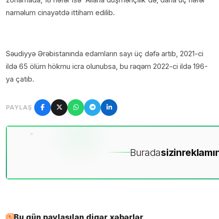
naməlum cinayətdə ittiham edilib.
Səudiyyə Ərəbistanında edamların sayı üç dəfə artıb, 2021-ci
ildə 65 ölüm hökmu icra olunubsa, bu rəqəm 2022-ci ildə 196-
ya çatıb.
PAYLAŞ
Burada
sizin
reklamın
Bu gün paylaşılan digər xəbərlər