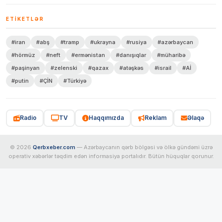
ETIKETLƏR
#iran
#abş
#tramp
#ukrayna
#rusiya
#azərbaycan
#hörmüz
#neft
#ermənistan
#danışıqlar
#müharibə
#paşinyan
#zelenski
#qazax
#atəşkəs
#israil
#Aİ
#putin
#ÇİN
#Türkiyə
Radio
TV
Haqqımızda
Reklam
Əlaqə
© 2026
Qerbxeber.com
— Azərbaycanın qərb bölgəsi və ölkə gündəmi üzrə
operativ xəbərlər təqdim edən informasiya portalıdır. Bütün hüquqlar qorunur.