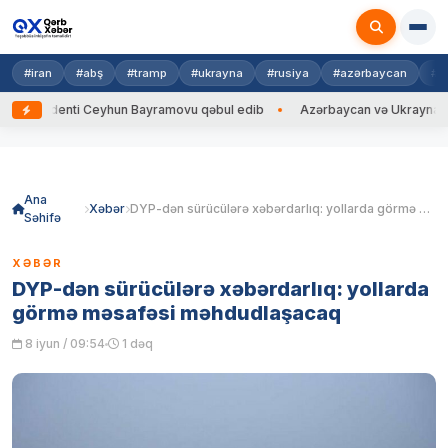
#iran
#abş
#tramp
#ukrayna
#rusiya
#azərbaycan
#h
identi Ceyhun Bayramovu qəbul edib
Azərbaycan və Ukrayna XİN başçıl
Skip
to
content
Ana
Xəbər
DYP-dən sürücülərə xəbərdarlıq: yollarda görmə məsafəsi məhdudlaşacaq
Səhifə
XƏBƏR
DYP-dən sürücülərə xəbərdarlıq: yollarda
görmə məsafəsi məhdudlaşacaq
8 iyun / 09:54
1 dəq