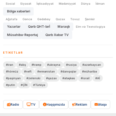
Sosial
Siyasət
İqtisadiyyat
Mədəniyyət
Dünya
İdman
Bölgə xəbərləri
Ağstafa
Gəncə
Gədəbəy
Qazax
Tovuz
Şəmkir
Yazarlar
Qərb QHT-lərİ
Maraqlı
Elm və Texnologiya
Müsahibə-Reportaj
Qərb Xəbər TV
ETIKETLƏR
#iran
#abş
#tramp
#ukrayna
#rusiya
#azərbaycan
#hörmüz
#neft
#ermənistan
#danışıqlar
#müharibə
#paşinyan
#zelenski
#qazax
#atəşkəs
#israil
#Aİ
#putin
#ÇİN
#Türkiyə
Radio
TV
Haqqımızda
Reklam
Əlaqə