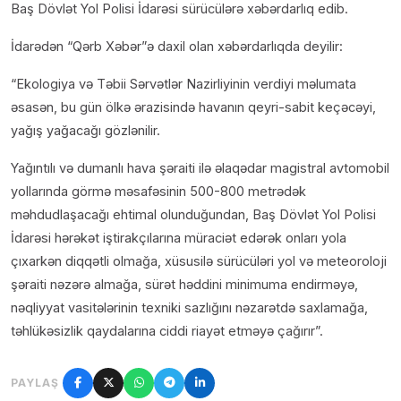
Baş Dövlət Yol Polisi İdarəsi sürücülərə xəbərdarlıq edib.
İdarədən “Qərb Xəbər”ə daxil olan xəbərdarlıqda deyilir:
“Ekologiya və Təbii Sərvətlər Nazirliyinin verdiyi məlumata
əsasən, bu gün ölkə ərazisində havanın qeyri-sabit keçəcəyi,
yağış yağacağı gözlənilir.
Yağıntılı və dumanlı hava şəraiti ilə əlaqədar magistral avtomobil
yollarında görmə məsafəsinin 500-800 metrədək
məhdudlaşacağı ehtimal olunduğundan, Baş Dövlət Yol Polisi
İdarəsi hərəkət iştirakçılarına müraciət edərək onları yola
çıxarkən diqqətli olmağa, xüsusilə sürücüləri yol və meteoroloji
şəraiti nəzərə almağa, sürət həddini minimuma endirməyə,
nəqliyyat vasitələrinin texniki sazlığını nəzarətdə saxlamağa,
təhlükəsizlik qaydalarına ciddi riayət etməyə çağırır”.
PAYLAŞ