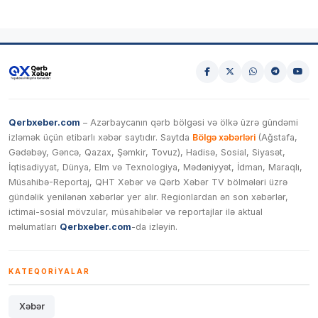
Qerbxeber.com
– Azərbaycanın qərb bölgəsi və ölkə üzrə gündəmi
izləmək üçün etibarlı xəbər saytıdır. Saytda
Bölgə xəbərləri
(Ağstafa,
Gədəbəy, Gəncə, Qazax, Şəmkir, Tovuz), Hadisə, Sosial, Siyasət,
İqtisadiyyat, Dünya, Elm və Texnologiya, Mədəniyyət, İdman, Maraqlı,
Müsahibə-Reportaj, QHT Xəbər və Qərb Xəbər TV bölmələri üzrə
gündəlik yenilənən xəbərlər yer alır. Regionlardan ən son xəbərlər,
ictimai-sosial mövzular, müsahibələr və reportajlar ilə aktual
məlumatları
Qerbxeber.com
-da izləyin.
KATEQORIYALAR
Xəbər