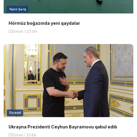
Yaxın Şərq
Hörmüz boğazında yeni qaydalar
Dünən / 22:09
Siyasət
Ukrayna Prezidenti Ceyhun Bayramovu qəbul edib
Dünən / 21:49