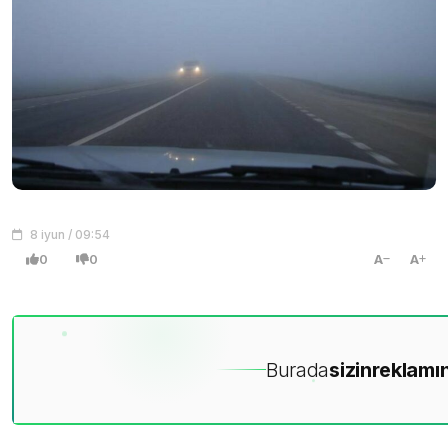
8 iyun / 09:54
0
0
A
A
Burada
sizin
reklamın