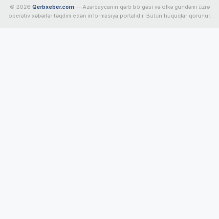
© 2026
Qerbxeber.com
— Azərbaycanın qərb bölgəsi və ölkə gündəmi üzrə
operativ xəbərlər təqdim edən informasiya portalıdır. Bütün hüquqlar qorunur.