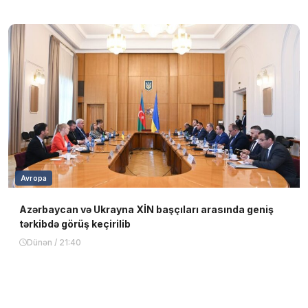
Avropa
Azərbaycan və Ukrayna XİN başçıları arasında geniş
tərkibdə görüş keçirilib
Dünən / 21:40