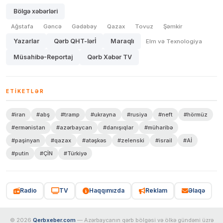
Bölgə xəbərləri
Ağstafa
Gəncə
Gədəbəy
Qazax
Tovuz
Şəmkir
Yazarlar
Qərb QHT-lərİ
Maraqlı
Elm və Texnologiya
Müsahibə-Reportaj
Qərb Xəbər TV
ETIKETLƏR
#iran
#abş
#tramp
#ukrayna
#rusiya
#neft
#hörmüz
#ermənistan
#azərbaycan
#danışıqlar
#müharibə
#paşinyan
#qazax
#atəşkəs
#zelenski
#israil
#Aİ
#putin
#ÇİN
#Türkiyə
Radio
TV
Haqqımızda
Reklam
Əlaqə
© 2026
Qerbxeber.com
— Azərbaycanın qərb bölgəsi və ölkə gündəmi üzrə