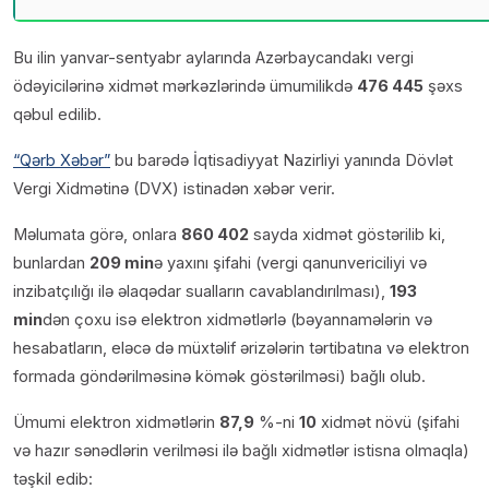
Bu ilin yanvar-sentyabr aylarında Azərbaycandakı vergi
ödəyicilərinə xidmət mərkəzlərində ümumilikdə
476 445
şəxs
qəbul edilib.
“Qərb Xəbər”
bu barədə İqtisadiyyat Nazirliyi yanında Dövlət
Vergi Xidmətinə (DVX) istinadən xəbər verir.
Məlumata görə, onlara
860 402
sayda xidmət göstərilib ki,
bunlardan
209 min
ə yaxını şifahi (vergi qanunvericiliyi və
inzibatçılığı ilə əlaqədar sualların cavablandırılması),
193
min
dən çoxu isə elektron xidmətlərlə (bəyannamələrin və
hesabatların, eləcə də müxtəlif ərizələrin tərtibatına və elektron
formada göndərilməsinə kömək göstərilməsi) bağlı olub.
Ümumi elektron xidmətlərin
87,9
%-ni
10
xidmət növü (şifahi
və hazır sənədlərin verilməsi ilə bağlı xidmətlər istisna olmaqla)
təşkil edib: