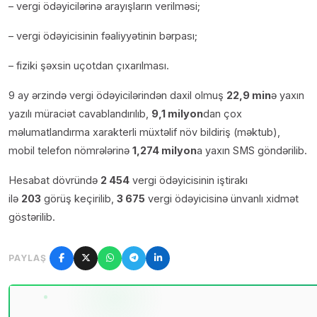
– vergi ödəyicilərinə arayışların verilməsi;
– vergi ödəyicisinin fəaliyyətinin bərpası;
– fiziki şəxsin uçotdan çıxarılması.
9 ay ərzində vergi ödəyicilərindən daxil olmuş
22,9 min
ə yaxın
yazılı müraciət cavablandırılıb,
9,1 milyon
dan çox
məlumatlandırma xarakterli müxtəlif növ bildiriş (məktub),
mobil telefon nömrələrinə
1,274 milyon
a yaxın SMS göndərilib.
Hesabat dövründə
2 454
vergi ödəyicisinin iştirakı
ilə
203
görüş keçirilib,
3 675
vergi ödəyicisinə ünvanlı xidmət
göstərilib.
PAYLAŞ