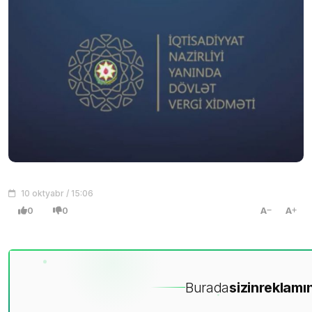
10 oktyabr / 15:06
0
0
A
A
Burada
sizin
reklamın