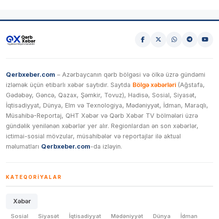
Qerbxeber.com
– Azərbaycanın qərb bölgəsi və ölkə üzrə gündəmi
izləmək üçün etibarlı xəbər saytıdır. Saytda
Bölgə xəbərləri
(Ağstafa,
Gədəbəy, Gəncə, Qazax, Şəmkir, Tovuz), Hadisə, Sosial, Siyasət,
İqtisadiyyat, Dünya, Elm və Texnologiya, Mədəniyyət, İdman, Maraqlı,
Müsahibə-Reportaj, QHT Xəbər və Qərb Xəbər TV bölmələri üzrə
gündəlik yenilənən xəbərlər yer alır. Regionlardan ən son xəbərlər,
ictimai-sosial mövzular, müsahibələr və reportajlar ilə aktual
məlumatları
Qerbxeber.com
-da izləyin.
KATEQORIYALAR
Xəbər
Sosial
Siyasət
İqtisadiyyat
Mədəniyyət
Dünya
İdman