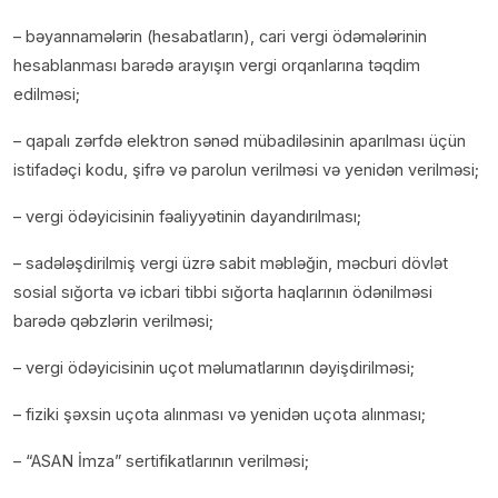
– bəyannamələrin (hesabatların), cari vergi ödəmələrinin
hesablanması barədə arayışın vergi orqanlarına təqdim
edilməsi;
– qapalı zərfdə elektron sənəd mübadiləsinin aparılması üçün
istifadəçi kodu, şifrə və parolun verilməsi və yenidən verilməsi;
– vergi ödəyicisinin fəaliyyətinin dayandırılması;
– sadələşdirilmiş vergi üzrə sabit məbləğin, məcburi dövlət
sosial sığorta və icbari tibbi sığorta haqlarının ödənilməsi
barədə qəbzlərin verilməsi;
– vergi ödəyicisinin uçot məlumatlarının dəyişdirilməsi;
– fiziki şəxsin uçota alınması və yenidən uçota alınması;
– “ASAN İmza” sertifikatlarının verilməsi;