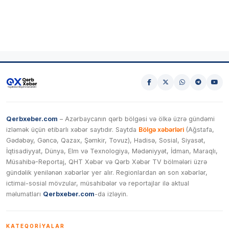
Qerbxeber.com
– Azərbaycanın qərb bölgəsi və ölkə üzrə gündəmi
izləmək üçün etibarlı xəbər saytıdır. Saytda
Bölgə xəbərləri
(Ağstafa,
Gədəbəy, Gəncə, Qazax, Şəmkir, Tovuz), Hadisə, Sosial, Siyasət,
İqtisadiyyat, Dünya, Elm və Texnologiya, Mədəniyyət, İdman, Maraqlı,
Müsahibə-Reportaj, QHT Xəbər və Qərb Xəbər TV bölmələri üzrə
gündəlik yenilənən xəbərlər yer alır. Regionlardan ən son xəbərlər,
ictimai-sosial mövzular, müsahibələr və reportajlar ilə aktual
məlumatları
Qerbxeber.com
-da izləyin.
KATEQORIYALAR