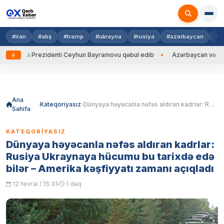
#iran
#abş
#tramp
#ukrayna
#rusiya
#azərbaycan
#h
rayna Prezidenti Ceyhun Bayramovu qəbul edib
Azərbaycan və Ukrayna 
Skip
to
content
Ana
Kateqoriyasız
Dünyaya həyəcanla nəfəs aldıran kadrlar: Rusiya Ukraynaya hücumu bu tarixdə edə bilər – Amerika kəşfiyyatı zamanı açıqladı
Səhifə
KATEQORIYASIZ
Dünyaya həyəcanla nəfəs aldıran kadrlar:
Rusiya Ukraynaya hücumu bu tarixdə edə
bilər – Amerika kəşfiyyatı zamanı açıqladı
12 fevral / 15:31
1 dəq