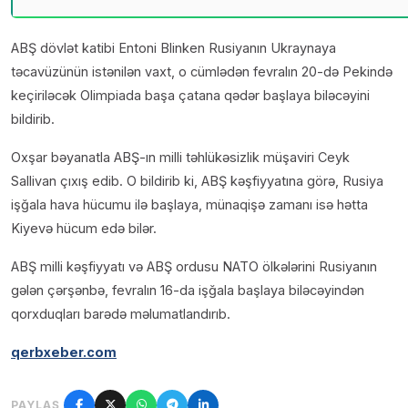
ABŞ dövlət katibi Entoni Blinken Rusiyanın Ukraynaya
təcavüzünün istənilən vaxt, o cümlədən fevralın 20-də Pekində
keçiriləcək Olimpiada başa çatana qədər başlaya biləcəyini
bildirib.
Oxşar bəyanatla ABŞ-ın milli təhlükəsizlik müşaviri Ceyk
Sallivan çıxış edib. O bildirib ki, ABŞ kəşfiyyatına görə, Rusiya
işğala hava hücumu ilə başlaya, münaqişə zamanı isə hətta
Kiyevə hücum edə bilər.
ABŞ milli kəşfiyyatı və ABŞ ordusu NATO ölkələrini Rusiyanın
gələn çərşənbə, fevralın 16-da işğala başlaya biləcəyindən
qorxduqları barədə məlumatlandırıb.
qerbxeber.com
PAYLAŞ