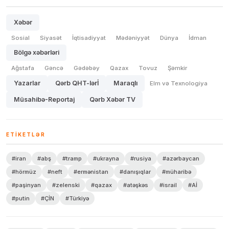
Xəbər
Sosial
Siyasət
İqtisadiyyat
Mədəniyyət
Dünya
İdman
Bölgə xəbərləri
Ağstafa
Gəncə
Gədəbəy
Qazax
Tovuz
Şəmkir
Yazarlar
Qərb QHT-lərİ
Maraqlı
Elm və Texnologiya
Müsahibə-Reportaj
Qərb Xəbər TV
ETIKETLƏR
#iran
#abş
#tramp
#ukrayna
#rusiya
#azərbaycan
#hörmüz
#neft
#ermənistan
#danışıqlar
#müharibə
#paşinyan
#zelenski
#qazax
#atəşkəs
#israil
#Aİ
#putin
#ÇİN
#Türkiyə