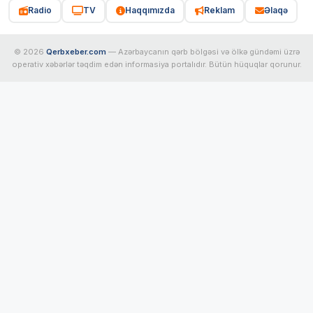
Radio
TV
Haqqımızda
Reklam
Əlaqə
© 2026
Qerbxeber.com
— Azərbaycanın qərb bölgəsi və ölkə gündəmi üzrə
operativ xəbərlər təqdim edən informasiya portalıdır. Bütün hüquqlar qorunur.