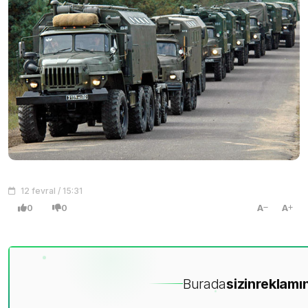
12 fevral / 15:31
0
0
A
A
Burada
sizin
reklamın