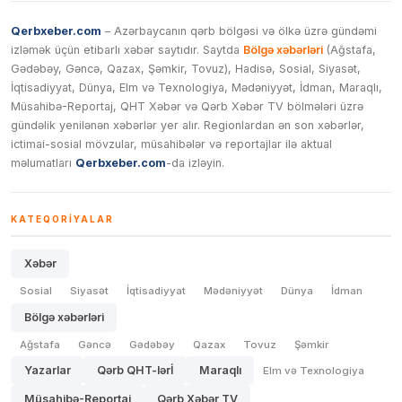
Qerbxeber.com
– Azərbaycanın qərb bölgəsi və ölkə üzrə gündəmi
izləmək üçün etibarlı xəbər saytıdır. Saytda
Bölgə xəbərləri
(Ağstafa,
Gədəbəy, Gəncə, Qazax, Şəmkir, Tovuz), Hadisə, Sosial, Siyasət,
İqtisadiyyat, Dünya, Elm və Texnologiya, Mədəniyyət, İdman, Maraqlı,
Müsahibə-Reportaj, QHT Xəbər və Qərb Xəbər TV bölmələri üzrə
gündəlik yenilənən xəbərlər yer alır. Regionlardan ən son xəbərlər,
ictimai-sosial mövzular, müsahibələr və reportajlar ilə aktual
məlumatları
Qerbxeber.com
-da izləyin.
KATEQORIYALAR
Xəbər
Sosial
Siyasət
İqtisadiyyat
Mədəniyyət
Dünya
İdman
Bölgə xəbərləri
Ağstafa
Gəncə
Gədəbəy
Qazax
Tovuz
Şəmkir
Yazarlar
Qərb QHT-lərİ
Maraqlı
Elm və Texnologiya
Müsahibə-Reportaj
Qərb Xəbər TV