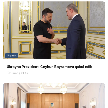
Siyasət
Ukrayna Prezidenti Ceyhun Bayramovu qəbul edib
Dünən / 21:49