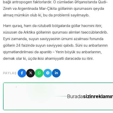
bağlı antropogen faktorlardır. O cümlədən Əfqanıstanda Qudi-
Zireh və Argentinada Mar-Çikita göllərinin qurumasını qeydə
almaq mümkün olub ki, bu da problemli sayılmayıb.
Həm quraq, həm də rütubətli bölgələrdə göllər həcmini itirir,
xüsusən də Arktika göllərinin quruması alimləri təəccübləndirib.
Eyni zamanda, suyun səviyyəsinin ümumi azalması fonunda
göllərin 24 faizində suyun səviyyəsi qalxıb. Süni su anbarlarının
qiymətləndirilməsi də aparılıb – Yerin böyük su anbarlarının,
demək olar ki, üçdə ikisi əhəmiyyətli dərəcədə su itirir.
PAYLAŞ
Burada
sizin
reklamın