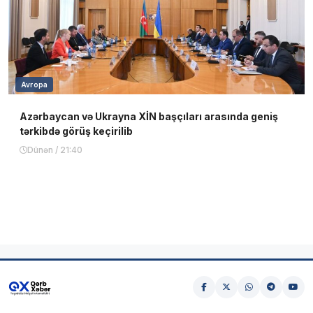
Avropa
Azərbaycan və Ukrayna XİN başçıları arasında geniş
tərkibdə görüş keçirilib
Dünən / 21:40