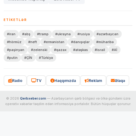
ETIKETLƏR
#iran
#abş
#tramp
#ukrayna
#rusiya
#azərbaycan
#hörmüz
#neft
#ermənistan
#danışıqlar
#müharibə
#paşinyan
#zelenski
#qazax
#atəşkəs
#israil
#Aİ
#putin
#ÇİN
#Türkiyə
Radio
TV
Haqqımızda
Reklam
Əlaqə
© 2026
Qerbxeber.com
— Azərbaycanın qərb bölgəsi və ölkə gündəmi üzrə
operativ xəbərlər təqdim edən informasiya portalıdır. Bütün hüquqlar qorunur.