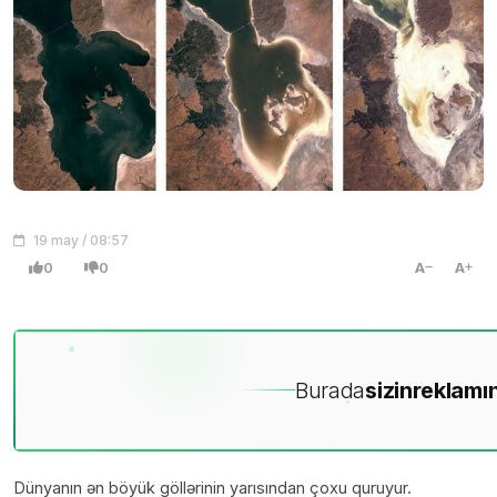
19 may / 08:57
0
0
A
A
Burada
sizin
reklamın
Dünyanın ən böyük göllərinin yarısından çoxu quruyur.