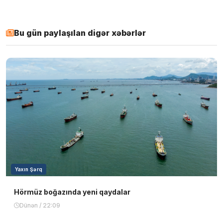
Bu gün paylaşılan digər xəbərlər
Yaxın Şərq
Hörmüz boğazında yeni qaydalar
Dünən / 22:09