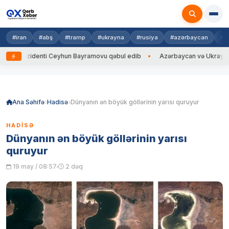
#iran
#abş
#tramp
#ukrayna
#rusiya
#azərbaycan
#h
ezidenti Ceyhun Bayramovu qəbul edib
Azərbaycan və Ukrayna XİN başçı
Skip
to
content
Ana Səhifə
Hadisə
Dünyanın ən böyük göllərinin yarısı quruyur
HADISƏ
Dünyanın ən böyük göllərinin yarısı
quruyur
19 may / 08:57
2 dəq