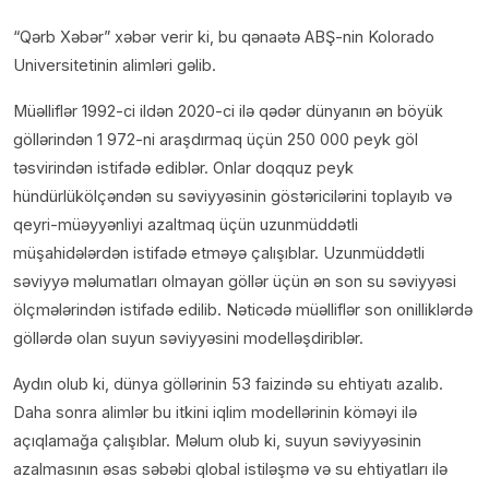
“Qərb Xəbər” xəbər verir ki, bu qənaətə ABŞ-nin Kolorado
Universitetinin alimləri gəlib.
Müəlliflər 1992-ci ildən 2020-ci ilə qədər dünyanın ən böyük
göllərindən 1 972-ni araşdırmaq üçün 250 000 peyk göl
təsvirindən istifadə ediblər. Onlar doqquz peyk
hündürlükölçəndən su səviyyəsinin göstəricilərini toplayıb və
qeyri-müəyyənliyi azaltmaq üçün uzunmüddətli
müşahidələrdən istifadə etməyə çalışıblar. Uzunmüddətli
səviyyə məlumatları olmayan göllər üçün ən son su səviyyəsi
ölçmələrindən istifadə edilib. Nəticədə müəlliflər son onilliklərdə
göllərdə olan suyun səviyyəsini modelləşdiriblər.
Aydın olub ki, dünya göllərinin 53 faizində su ehtiyatı azalıb.
Daha sonra alimlər bu itkini iqlim modellərinin köməyi ilə
açıqlamağa çalışıblar. Məlum olub ki, suyun səviyyəsinin
azalmasının əsas səbəbi qlobal istiləşmə və su ehtiyatları ilə