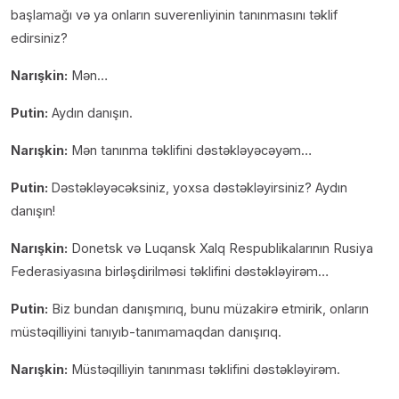
başlamağı və ya onların suverenliyinin tanınmasını təklif
edirsiniz?
Narışkin:
Mən…
Putin:
Aydın danışın.
Narışkin:
Mən tanınma təklifini dəstəkləyəcəyəm…
Putin:
Dəstəkləyəcəksiniz, yoxsa dəstəkləyirsiniz? Aydın
danışın!
Narışkin:
Donetsk və Luqansk Xalq Respublikalarının Rusiya
Federasiyasına birləşdirilməsi təklifini dəstəkləyirəm…
Putin:
Biz bundan danışmırıq, bunu müzakirə etmirik, onların
müstəqilliyini tanıyıb-tanımamaqdan danışırıq.
Narışkin:
Müstəqilliyin tanınması təklifini dəstəkləyirəm.