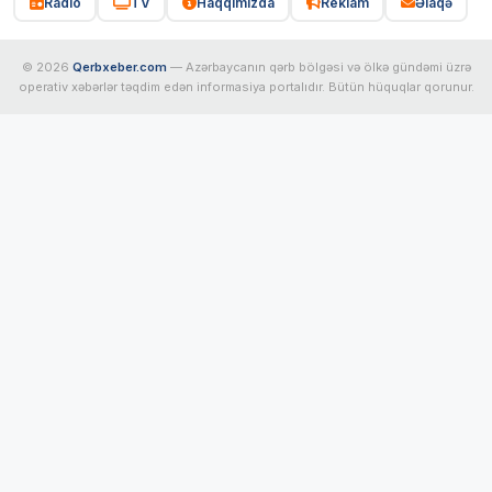
Radio
TV
Haqqımızda
Reklam
Əlaqə
© 2026
Qerbxeber.com
— Azərbaycanın qərb bölgəsi və ölkə gündəmi üzrə
operativ xəbərlər təqdim edən informasiya portalıdır. Bütün hüquqlar qorunur.