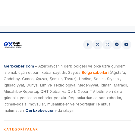
Qerbxeber.com
– Azərbaycanın qərb bölgəsi və ölkə üzrə gündəmi
izləmək üçün etibarlı xəbər saytıdır. Saytda
Bölgə xəbərləri
(Ağstafa,
Gədəbəy, Gəncə, Qazax, Şəmkir, Tovuz), Hadisə, Sosial, Siyasət,
İqtisadiyyat, Dünya, Elm və Texnologiya, Mədəniyyət, İdman, Maraqlı,
Müsahibə-Reportaj, QHT Xəbər və Qərb Xəbər TV bölmələri üzrə
gündəlik yenilənən xəbərlər yer alır. Regionlardan ən son xəbərlər,
ictimai-sosial mövzular, müsahibələr və reportajlar ilə aktual
məlumatları
Qerbxeber.com
-da izləyin.
KATEQORIYALAR