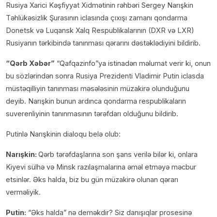
Rusiya Xarici Kəşfiyyat Xidmətinin rəhbəri Sergey Narışkin
Təhlükəsizlik Şurasının iclasında çıxışı zamanı qondarma
Donetsk və Luqansk Xalq Respublikalarının (DXR və LXR)
Rusiyanın tərkibində tanınması qərarını dəstəklədiyini bildirib.
“Qərb Xəbər”
“Qafqazinfo”ya istinadən məlumat verir ki, onun
bu sözlərindən sonra Rusiya Prezidenti Vladimir Putin iclasda
müstəqilliyin tanınması məsələsinin müzakirə olunduğunu
deyib. Narışkin bunun ardınca qondarma respublikaların
suverenliyinin tanınmasının tərəfdarı olduğunu bildirib.
Putinlə Narışkinin dialoqu belə olub:
Narışkin:
Qərb tərəfdaşlarına son şans verilə bilər ki, onlara
Kiyevi sülhə və Minsk razılaşmalarına əməl etməyə məcbur
etsinlər. Əks halda, biz bu gün müzakirə olunan qərarı
verməliyik.
Putin:
“Əks halda” nə deməkdir? Siz danışıqlar prosesinə