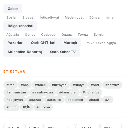
Xəbər
Sosial
Siyasət
İqtisadiyyat
Mədəniyyət
Dünya
İdman
Bölgə xəbərləri
Ağstafa
Gəncə
Gədəbəy
Qazax
Tovuz
Şəmkir
Yazarlar
Qərb QHT-lərİ
Maraqlı
Elm və Texnologiya
Müsahibə-Reportaj
Qərb Xəbər TV
ETIKETLƏR
#iran
#abş
#tramp
#ukrayna
#rusiya
#neft
#hörmüz
#ermənistan
#azərbaycan
#danışıqlar
#müharibə
#paşinyan
#qazax
#atəşkəs
#zelenski
#israil
#Aİ
#putin
#ÇİN
#Türkiyə