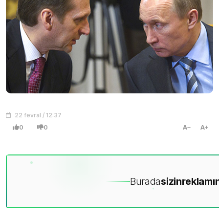
22 fevral / 12:37
0
0
A
A
Burada
sizin
reklamın