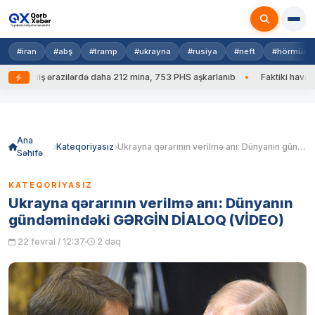
#iran
#abş
#tramp
#ukrayna
#rusiya
#neft
#hörmüz
lmiş ərazilərdə daha 212 mina, 753 PHS aşkarlanıb
Faktiki hava: 39 də
Skip
to
content
Ana
Kateqoriyasız
Ukrayna qərarının verilmə anı: Dünyanın gündəmindəki GƏRGİN DİALOQ (VİDEO)
Səhifə
KATEQORIYASIZ
Ukrayna qərarının verilmə anı: Dünyanın
gündəmindəki GƏRGİN DİALOQ (VİDEO)
22 fevral / 12:37
2 dəq