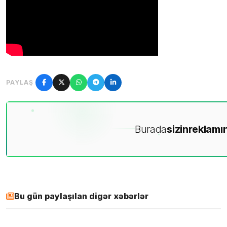
PAYLAŞ
Burada
sizin
reklamın
Bu gün paylaşılan digər xəbərlər