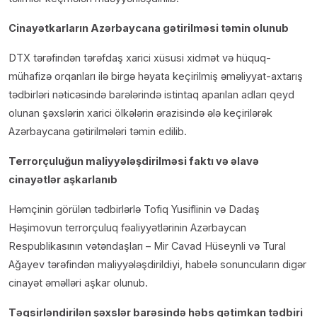
Cinayətkarların Azərbaycana gətirilməsi təmin olunub
DTX tərəfindən tərəfdaş xarici xüsusi xidmət və hüquq-
mühafizə orqanları ilə birgə həyata keçirilmiş əməliyyat-axtarış
tədbirləri nəticəsində barələrində istintaq aparılan adları qeyd
olunan şəxslərin xarici ölkələrin ərazisində ələ keçirilərək
Azərbaycana gətirilmələri təmin edilib.
Terrorçuluğun maliyyələşdirilməsi faktı və əlavə
cinayətlər aşkarlanıb
Həmçinin görülən tədbirlərlə Tofiq Yusiflinin və Dadaş
Həşimovun terrorçuluq fəaliyyətlərinin Azərbaycan
Respublikasının vətəndaşları – Mir Cavad Hüseynli və Tural
Ağayev tərəfindən maliyyələşdirildiyi, habelə sonuncuların digər
cinayət əməlləri aşkar olunub.
Təqsirləndirilən şəxslər barəsində həbs qətimkan tədbiri