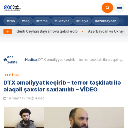
#iran
#abş
#tramp
#ukrayna
#rusiya
#azərbaycan
#h
rezidenti Ceyhun Bayramovu qəbul edib
Azərbaycan və Ukrayna XİN başç
Skip
to
content
Ana
Hadisə
DTX əməliyyat keçirib – terror təşkilatı ilə əlaqəli şəxslər saxlanılıb – VİDEO
Səhifə
HADISƏ
DTX əməliyyat keçirib – terror təşkilatı ilə
əlaqəli şəxslər saxlanılıb – VİDEO
19 may / 13:16
4 dəq