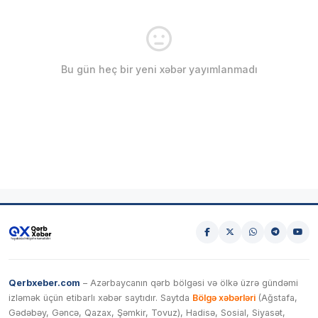
Bu gün heç bir yeni xəbər yayımlanmadı
Qerbxeber.com
– Azərbaycanın qərb bölgəsi və ölkə üzrə gündəmi
izləmək üçün etibarlı xəbər saytıdır. Saytda
Bölgə xəbərləri
(Ağstafa,
Gədəbəy, Gəncə, Qazax, Şəmkir, Tovuz), Hadisə, Sosial, Siyasət,