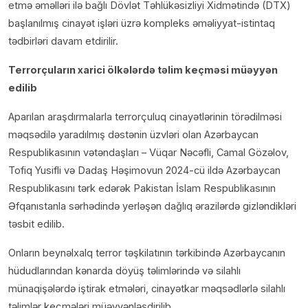
etmə əməlləri ilə bağlı Dövlət Təhlükəsizliyi Xidmətində (DTX)
başlanılmış cinayət işləri üzrə kompleks əməliyyat-istintaq
tədbirləri davam etdirilir.
Terrorçuların xarici ölkələrdə təlim keçməsi müəyyən
edilib
Aparılan araşdırmalarla terrorçuluq cinayətlərinin törədilməsi
məqsədilə yaradılmış dəstənin üzvləri olan Azərbaycan
Respublikasının vətəndaşları – Vüqar Nəcəfli, Camal Gözəlov,
Tofiq Yusifli və Dadaş Həşimovun 2024-cü ildə Azərbaycan
Respublikasını tərk edərək Pakistan İslam Respublikasının
Əfqanıstanla sərhədində yerləşən dağlıq ərazilərdə gizləndikləri
təsbit edilib.
Onların beynəlxalq terror təşkilatının tərkibində Azərbaycanın
hüdudlarından kənarda döyüş təlimlərində və silahlı
münaqişələrdə iştirak etmələri, cinayətkar məqsədlərlə silahlı
təlimlər keçmələri müəyyənləşdirilib.