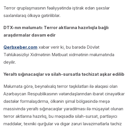
Terror qruplaşmasının fəaliyyətində iştirak edən şəxslər
saxlanılaraq ölkəyə gətiriliblər.
DTX-nın məlumatı: Terror aktlarına hazırlıqla bağlı
araşdırmalar davam edir
Qerbxeber.com
xəbər verir ki, bu barədə Dövlət
Təhlükəsizliyi Xidmətinin Mətbuat xidmətinin məlumatında
deyilir.
Yeraltı sığınacaqlar və silah-sursatla təchizat aşkar edilib
Məlumata görə, beynəlxalq terror təşkilatları ilə əlaqəsi olan
Azərbaycan Respublikasının vətəndaşlarından ibarət cinayətkar
dəstələr formalaşdırma, ölkənin şimal bölgəsində meşə
massivində yeraltı sığınacaqlar yaradılması ilə müşayiət olunan
terror aktlarına hazırlıq, bu məqsədlə silah-sursat, partlayıcı
maddələr, texniki qurğular və digər zəruri ləvazimatlarla təchiz