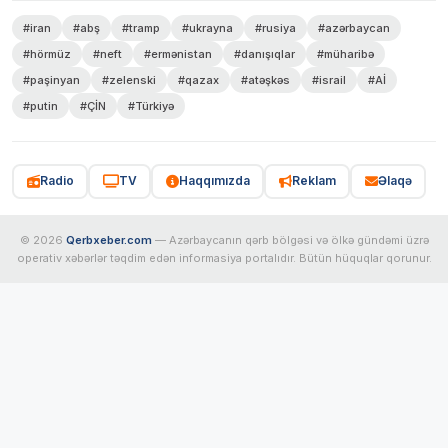
#iran
#abş
#tramp
#ukrayna
#rusiya
#azərbaycan
#hörmüz
#neft
#ermənistan
#danışıqlar
#müharibə
#paşinyan
#zelenski
#qazax
#atəşkəs
#israil
#Aİ
#putin
#ÇİN
#Türkiyə
Radio
TV
Haqqımızda
Reklam
Əlaqə
© 2026
Qerbxeber.com
— Azərbaycanın qərb bölgəsi və ölkə gündəmi üzrə
operativ xəbərlər təqdim edən informasiya portalıdır. Bütün hüquqlar qorunur.