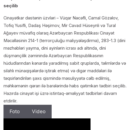
seçilib
Cinayətkar dəstənin üzvləri – Vüqar Nəcəfli, Camal Gözəlov,
Tofiq Yusifli, Dadaş Həşimov, Mir Cavad Hüseynli və Tural
Ağayev müvafiq olaraq Azərbaycan Respublikası Cinayət
Məcəlləsinin 214-1 (terrorçuluğu maliyyələşdirmə), 283-1.3 (dini
məzhəbləri yayma, dini ayinlərin icrası adı altında, dini
düşmənçilik zəminində Azərbaycan Respublikasının
hüdudlarından kənarda yaradılmış sabit qruplarda, təlimlərdə və
silahlı münaqişələrdə iştirak etmə) və digər maddələri ilə
təqsirləndirilən şəxs qismində məsuliyyətə cəlb edilmiş,
məhkəmənin qərarı ilə barələrində həbs qətimkan tədbiri seçilib.
Hazırda cinayət işi üzrə istintaq-əməliyyat tədbirləri davam
etdirilir.
Foto
Video