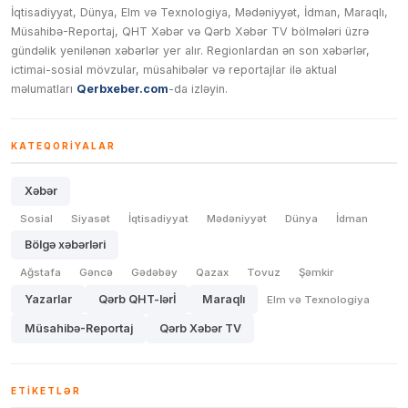
İqtisadiyyat, Dünya, Elm və Texnologiya, Mədəniyyət, İdman, Maraqlı,
Müsahibə-Reportaj, QHT Xəbər və Qərb Xəbər TV bölmələri üzrə
gündəlik yenilənən xəbərlər yer alır. Regionlardan ən son xəbərlər,
ictimai-sosial mövzular, müsahibələr və reportajlar ilə aktual
məlumatları
Qerbxeber.com
-da izləyin.
KATEQORIYALAR
Xəbər
Sosial
Siyasət
İqtisadiyyat
Mədəniyyət
Dünya
İdman
Bölgə xəbərləri
Ağstafa
Gəncə
Gədəbəy
Qazax
Tovuz
Şəmkir
Yazarlar
Qərb QHT-lərİ
Maraqlı
Elm və Texnologiya
Müsahibə-Reportaj
Qərb Xəbər TV
ETIKETLƏR