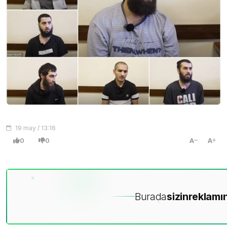
19 may / 13:16
0
0
A
A
Burada
sizin
reklamın