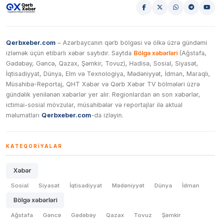
Qerbxeber.com
– Azərbaycanın qərb bölgəsi və ölkə üzrə gündəmi
izləmək üçün etibarlı xəbər saytıdır. Saytda
Bölgə xəbərləri
(Ağstafa,
Gədəbəy, Gəncə, Qazax, Şəmkir, Tovuz), Hadisə, Sosial, Siyasət,
İqtisadiyyat, Dünya, Elm və Texnologiya, Mədəniyyət, İdman, Maraqlı,
Müsahibə-Reportaj, QHT Xəbər və Qərb Xəbər TV bölmələri üzrə
gündəlik yenilənən xəbərlər yer alır. Regionlardan ən son xəbərlər,
ictimai-sosial mövzular, müsahibələr və reportajlar ilə aktual
məlumatları
Qerbxeber.com
-da izləyin.
KATEQORIYALAR
Xəbər
Sosial
Siyasət
İqtisadiyyat
Mədəniyyət
Dünya
İdman
Bölgə xəbərləri
Ağstafa
Gəncə
Gədəbəy
Qazax
Tovuz
Şəmkir