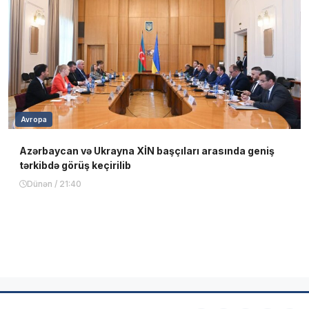
Avropa
Azərbaycan və Ukrayna XİN başçıları arasında geniş
tərkibdə görüş keçirilib
Dünən / 21:40