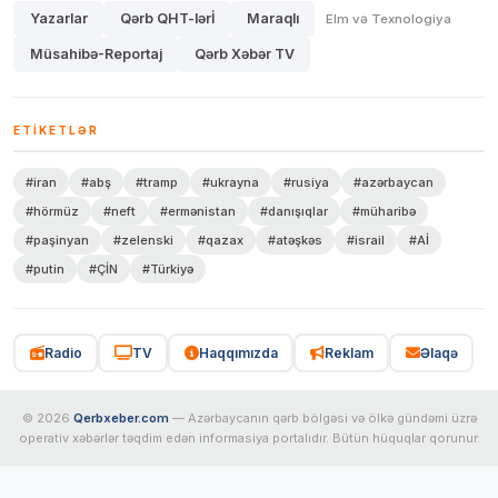
Yazarlar
Qərb QHT-lərİ
Maraqlı
Elm və Texnologiya
Müsahibə-Reportaj
Qərb Xəbər TV
ETIKETLƏR
#iran
#abş
#tramp
#ukrayna
#rusiya
#azərbaycan
#hörmüz
#neft
#ermənistan
#danışıqlar
#müharibə
#paşinyan
#zelenski
#qazax
#atəşkəs
#israil
#Aİ
#putin
#ÇİN
#Türkiyə
Radio
TV
Haqqımızda
Reklam
Əlaqə
© 2026
Qerbxeber.com
— Azərbaycanın qərb bölgəsi və ölkə gündəmi üzrə
operativ xəbərlər təqdim edən informasiya portalıdır. Bütün hüquqlar qorunur.