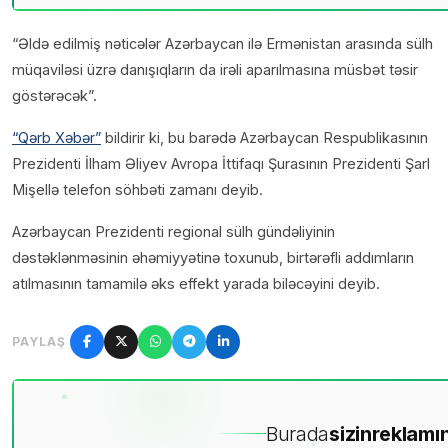
“Əldə edilmiş nəticələr Azərbaycan ilə Ermənistan arasında sülh
müqaviləsi üzrə danışıqların da irəli aparılmasına müsbət təsir
göstərəcək”.
“Qərb Xəbər”
bildirir ki, bu barədə Azərbaycan Respublikasının
Prezidenti İlham Əliyev Avropa İttifaqı Şurasının Prezidenti Şarl
Mişellə telefon söhbəti zamanı deyib.
Azərbaycan Prezidenti regional sülh gündəliyinin
dəstəklənməsinin əhəmiyyətinə toxunub, birtərəfli addımların
atılmasının tamamilə əks effekt yarada biləcəyini deyib.
PAYLAŞ
Burada
sizin
reklamın