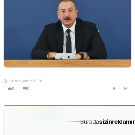
21 sentyabr / 09:02
0
0
A
A
Burada
sizin
reklamın