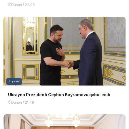
Dünən / 22:09
Siyasət
Ukrayna Prezidenti Ceyhun Bayramovu qəbul edib
Dünən / 21:49