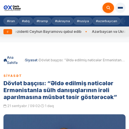
#iran
#abş
#tramp
#ukrayna
#rusiya
#azərbaycan
#h
rezidenti Ceyhun Bayramovu qəbul edib
Azərbaycan və Ukrayna XİN baş
Skip
to
content
Ana
Siyasət
Dövlət başçısı: “Əldə edilmiş nəticələr Ermənistanla sülh danışıqlarının irəli aparılmasına müsbət təsir göstərəcək”
Səhifə
SIYASƏT
Dövlət başçısı: “Əldə edilmiş nəticələr
Ermənistanla sülh danışıqlarının irəli
aparılmasına müsbət təsir göstərəcək”
21 sentyabr / 09:02
1 dəq