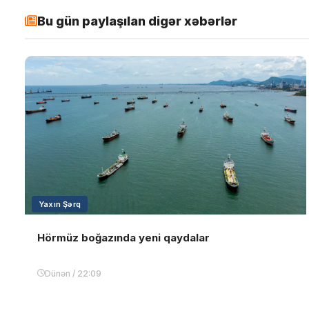
Bu gün paylaşılan digər xəbərlər
Yaxın Şərq
Hörmüz boğazında yeni qaydalar
Dünən / 22:09