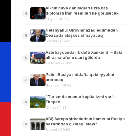
Aİ-nin nüvə danışıqları üzrə baş
diplomatı İran rəsmiləri ilə görüşəcək
4
31 iyul / 09:34
Netanyahu: Girovlar azad edilmədən
Qəzzada atəşkəs olmayacaq
5
8 aprel / 08:52
Azərbaycanda ilk dəfə Xankəndi – Bakı
ultra marafonu start götürüb
6
29 fevral / 09:01
Putin: Rusiya müdafiə qabiliyyətini
artıracaq
7
11 yanvar / 16:52
“Turizmdə məmur kapitalizmi var” –
Ekspert
8
13 may / 11:31
ABŞ Avropa şirkətlərinin hamısını Rusiya
bazarından çıxmaq istəyir
9
8 aprel / 09:53