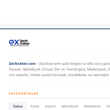
Qerbxeber.com
– Azərbaycanın qərb bölgəsi və ölkə üzrə gündə
Siyasət, İqtisadiyyat, Dünya, Elm və Texnologiya, Mədəniyyət, 
son xəbərlər, ictimai-sosial mövzular, müsahibələr və reportajlar 
KATEQORIYALAR
Xəbər
Sosial
Siyasət
İqtisadiyyat
Mədəniyyət
D