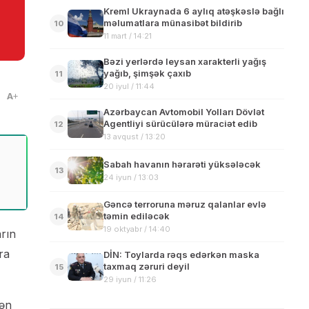
Kreml Ukraynada 6 aylıq atəşkəslə bağlı
məlumatlara münasibət bildirib
10
11 mart / 14:21
Bəzi yerlərdə leysan xarakterli yağış
yağıb, şimşək çaxıb
11
20 iyul / 11:44
A
Azərbaycan Avtomobil Yolları Dövlət
Agentliyi sürücülərə müraciət edib
12
13 avqust / 13:20
Sabah havanın hərarəti yüksələcək
13
24 iyun / 13:03
Gəncə terroruna məruz qalanlar evlə
təmin ediləcək
14
19 oktyabr / 14:40
arın
ra
DİN: Toylarda rəqs edərkən maska
taxmaq zəruri deyil
15
29 iyun / 11:26
dən