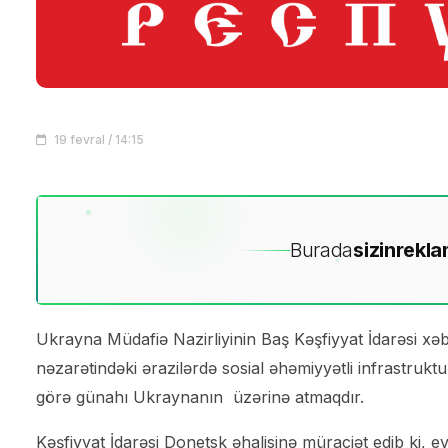
19 fevral / 14:15
Burada
sizin
rekla
Ukrayna Müdafiə Nazirliyinin Baş Kəşfiyyat İdarəsi xəbə
nəzarətindəki ərazilərdə sosial əhəmiyyətli infrastrukt
görə günahı Ukraynanın üzərinə atmaqdır.
Kəşfiyyat İdarəsi Donetsk əhalisinə müraciət edib ki, ev