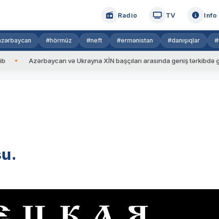
Radio
TV
Info
azərbaycan
#hörmüz
#neft
#ermənistan
#danışıqlar
#
Azərbaycan və Ukrayna XİN başçıları arasında geniş tərkibdə görüş keçi
su.