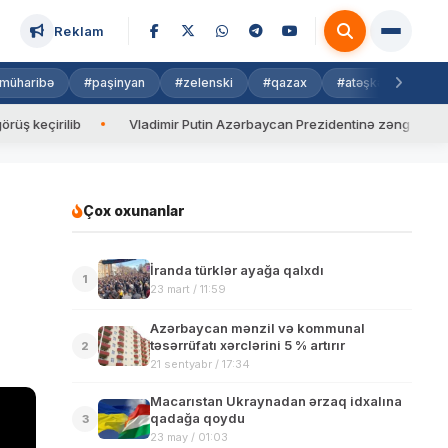
Reklam
müharibə
#paşinyan
#zelenski
#qazax
#atəşkəs
#isra
rilib
Vladimir Putin Azərbaycan Prezidentinə zəng edib
V
Çox oxunanlar
İranda türklər ayağa qalxdı
1
23 mart / 11:59
Azərbaycan mənzil və kommunal
təsərrüfatı xərclərini 5 % artırır
2
21 sentyabr / 17:34
Macarıstan Ukraynadan ərzaq idxalına
qadağa qoydu
3
23 may / 01:03