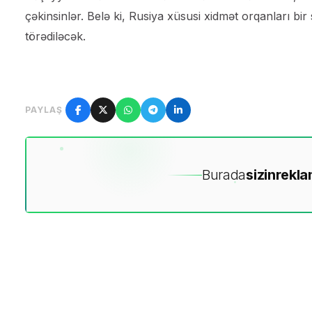
çəkinsinlər. Belə ki, Rusiya xüsusi xidmət orqanları bir
törədiləcək.
PAYLAŞ
Burada
sizin
rekla