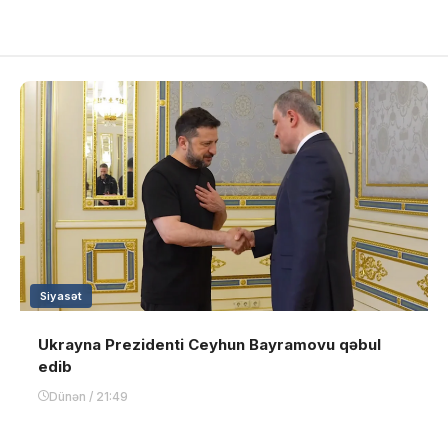
Siyasət
Ukrayna Prezidenti Ceyhun Bayramovu qəbul
edib
Dünən / 21:49