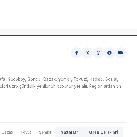
fa, Gədəbəy, Gəncə, Qazax, Şəmkir, Tovuz), Hadisə, Sosial,
ri üzrə gündəlik yenilənən xəbərlər yer alır. Regionlardan ən
Qazax
Tovuz
Şəmkir
Yazarlar
Qərb QHT-lərİ