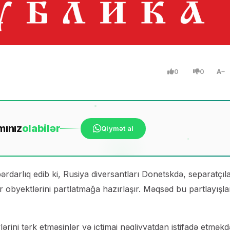
0
0
A
mınız
ola
bilər
Qiymət al
rdarlıq edib ki, Rusiya diversantları Donetskdə, separatçıl
ur obyektlərini partlatmağa hazırlaşır. Məqsəd bu partlayışla
lərini tərk etməsinlər və ictimai nəqliyyatdan istifadə etmək