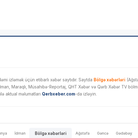
mi izləmək üçün etibarlı xəbər saytıdır. Saytda
Bölgə xəbərləri
(Ağsta
İdman, Maraqlı, Müsahibə-Reportaj, QHT Xəbər və Qərb Xəbər TV bölmələ
ilə aktual məlumatları
Qerbxeber.com
-da izləyin.
ünya
İdman
Bölgə xəbərləri
Ağstafa
Gəncə
Gədəbəy