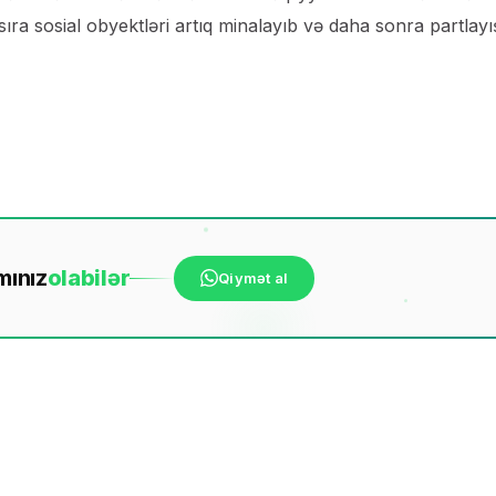
 sıra sosial obyektləri artıq minalayıb və daha sonra partlayı
mınız
ola
bilər
Qiymət al