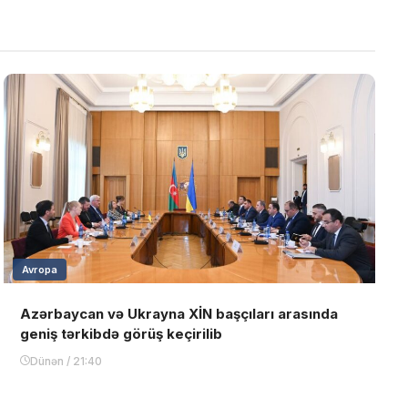
Avropa
Azərbaycan və Ukrayna XİN başçıları arasında
geniş tərkibdə görüş keçirilib
Dünən / 21:40