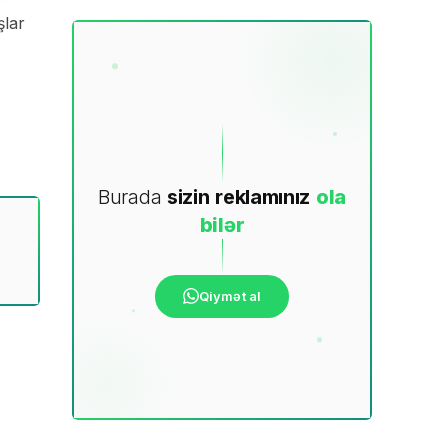
şlar
Burada
sizin
reklamınız
ola
bilər
Qiymət al