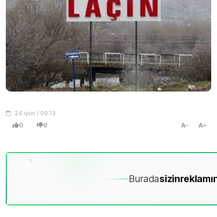
24 iyun / 09:13
0
0
A
A
Burada
sizin
reklamın