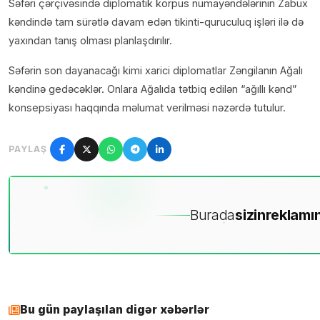
Səfəri çərçivəsində diplomatik korpus nümayəndələrinin Zabux
kəndində tam sürətlə davam edən tikinti-quruculuq işləri ilə də
yaxından tanış olması planlaşdırılır.
Səfərin son dayanacağı kimi xarici diplomatlar Zəngilanın Ağalı
kəndinə gedəcəklər. Onlara Ağalıda tətbiq edilən “ağıllı kənd”
konsepsiyası haqqında məlumat verilməsi nəzərdə tutulur.
PAYLAŞ
Burada
sizin
reklamın
Bu gün paylaşılan digər xəbərlər