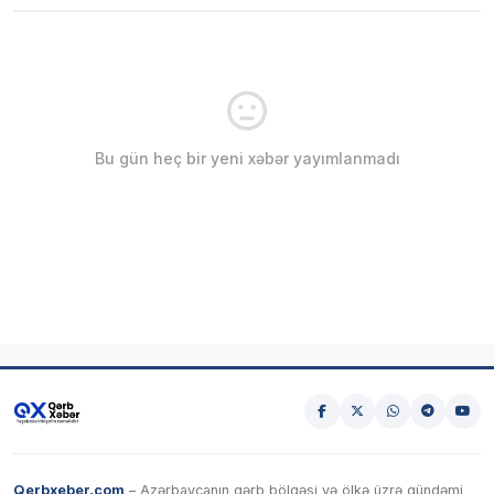
Bu gün heç bir yeni xəbər yayımlanmadı
Qerbxeber.com
– Azərbaycanın qərb bölgəsi və ölkə üzrə gündəmi