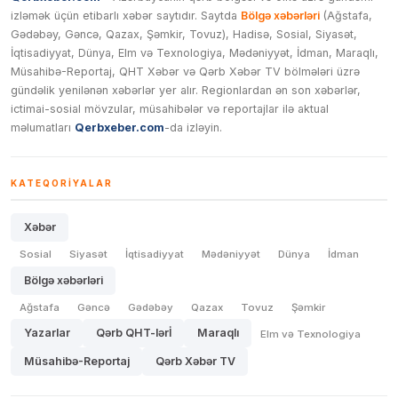
izləmək üçün etibarlı xəbər saytıdır. Saytda
Bölgə xəbərləri
(Ağstafa,
Gədəbəy, Gəncə, Qazax, Şəmkir, Tovuz), Hadisə, Sosial, Siyasət,
İqtisadiyyat, Dünya, Elm və Texnologiya, Mədəniyyət, İdman, Maraqlı,
Müsahibə-Reportaj, QHT Xəbər və Qərb Xəbər TV bölmələri üzrə
gündəlik yenilənən xəbərlər yer alır. Regionlardan ən son xəbərlər,
ictimai-sosial mövzular, müsahibələr və reportajlar ilə aktual
məlumatları
Qerbxeber.com
-da izləyin.
KATEQORIYALAR
Xəbər
Sosial
Siyasət
İqtisadiyyat
Mədəniyyət
Dünya
İdman
Bölgə xəbərləri
Ağstafa
Gəncə
Gədəbəy
Qazax
Tovuz
Şəmkir
Yazarlar
Qərb QHT-lərİ
Maraqlı
Elm və Texnologiya
Müsahibə-Reportaj
Qərb Xəbər TV