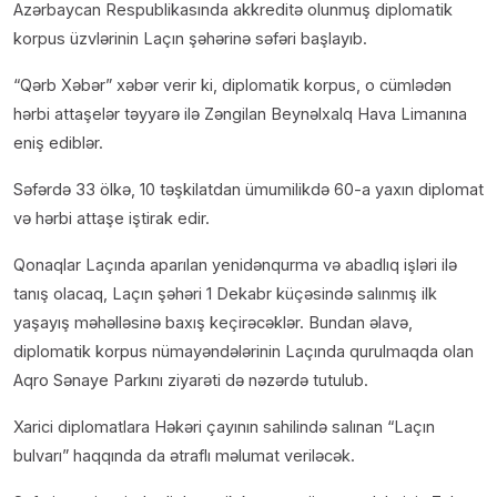
Azərbaycan Respublikasında akkreditə olunmuş diplomatik
korpus üzvlərinin Laçın şəhərinə səfəri başlayıb.
“Qərb Xəbər” xəbər verir ki, diplomatik korpus, o cümlədən
hərbi attaşelər təyyarə ilə Zəngilan Beynəlxalq Hava Limanına
eniş ediblər.
Səfərdə 33 ölkə, 10 təşkilatdan ümumilikdə 60-a yaxın diplomat
və hərbi attaşe iştirak edir.
Qonaqlar Laçında aparılan yenidənqurma və abadlıq işləri ilə
tanış olacaq, Laçın şəhəri 1 Dekabr küçəsində salınmış ilk
yaşayış məhəlləsinə baxış keçirəcəklər. Bundan əlavə,
diplomatik korpus nümayəndələrinin Laçında qurulmaqda olan
Aqro Sənaye Parkını ziyarəti də nəzərdə tutulub.
Xarici diplomatlara Həkəri çayının sahilində salınan “Laçın
bulvarı” haqqında da ətraflı məlumat veriləcək.