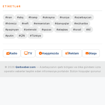
ETIKETLƏR
#iran
#abş
#tramp
#ukrayna
#rusiya
#azərbaycan
#hörmüz
#neft
#ermənistan
#danışıqlar
#müharibə
#paşinyan
#zelenski
#qazax
#atəşkəs
#israil
#Aİ
#putin
#ÇİN
#Türkiyə
Radio
TV
Haqqımızda
Reklam
Əlaqə
© 2026
Qerbxeber.com
— Azərbaycanın qərb bölgəsi və ölkə gündəmi üzrə
operativ xəbərlər təqdim edən informasiya portalıdır. Bütün hüquqlar qorunur.