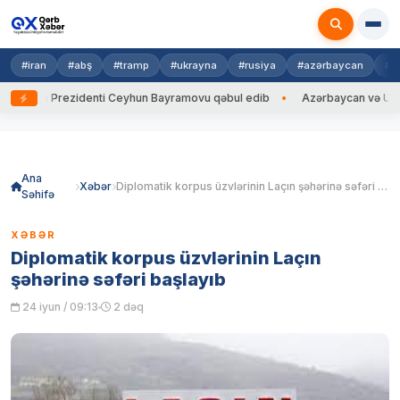
#iran
#abş
#tramp
#ukrayna
#rusiya
#azərbaycan
#h
ayna Prezidenti Ceyhun Bayramovu qəbul edib
Azərbaycan və Ukrayna X
Skip
to
content
Ana
Xəbər
Diplomatik korpus üzvlərinin Laçın şəhərinə səfəri başlayıb
Səhifə
XƏBƏR
Diplomatik korpus üzvlərinin Laçın
şəhərinə səfəri başlayıb
24 iyun / 09:13
2 dəq