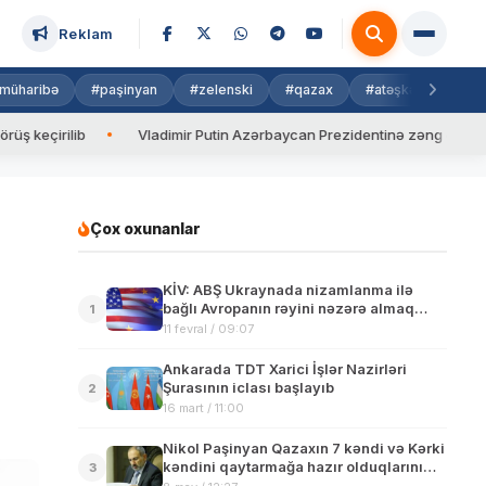
Reklam
müharibə
#paşinyan
#zelenski
#qazax
#atəşkəs
#isra
ib
Vladimir Putin Azərbaycan Prezidentinə zəng edib
Valy
Çox oxunanlar
KİV: ABŞ Ukraynada nizamlanma ilə
bağlı Avropanın rəyini nəzərə almaq
1
istəyir
11 fevral / 09:07
Ankarada TDT Xarici İşlər Nazirləri
Şurasının iclası başlayıb
2
16 mart / 11:00
Nikol Paşinyan Qazaxın 7 kəndi və Kərki
kəndini qaytarmağa hazır olduqlarını
3
bildirib