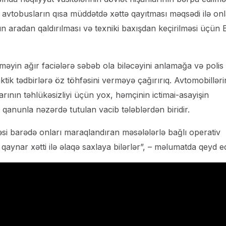
və avtobusların qısa müddətdə xəttə qayıtması məqsədi ilə on
rın aradan qaldırılması və texniki baxışdan keçirilməsi üçün 
məyin ağır faciələrə səbəb ola biləcəyini anlamağa və polis
tik tədbirlərə öz töhfəsini verməyə çağırırıq. Avtomobilləri
larının təhlükəsizliyi üçün yox, həmçinin ictimai-asayişin
 qanunla nəzərdə tutulan vacib tələblərdən biridir.
əsi barədə onları maraqlandıran məsələlərlə bağlı operativ
nar xətti ilə əlaqə saxlaya bilərlər”, – məlumatda qeyd edi