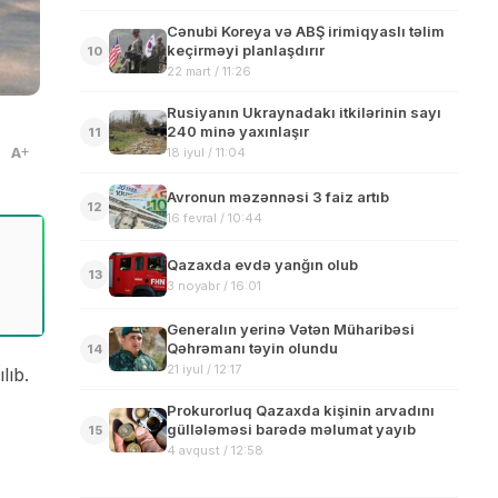
Cənubi Koreya və ABŞ irimiqyaslı təlim
keçirməyi planlaşdırır
10
22 mart / 11:26
Rusiyanın Ukraynadakı itkilərinin sayı
240 minə yaxınlaşır
11
A
18 iyul / 11:04
Avronun məzənnəsi 3 faiz artıb
12
16 fevral / 10:44
Qazaxda evdə yanğın olub
13
3 noyabr / 16:01
Generalın yerinə Vətən Müharibəsi
Qəhrəmanı təyin olundu
14
21 iyul / 12:17
lıb.
Prokurorluq Qazaxda kişinin arvadını
güllələməsi barədə məlumat yayıb
15
4 avqust / 12:58