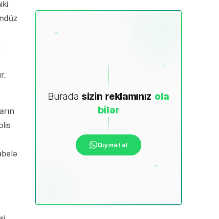
iki
ündüz
a
r.
Burada
sizin
reklamınız
ola
bilər
arın
lis
Qiymət al
abelə
si