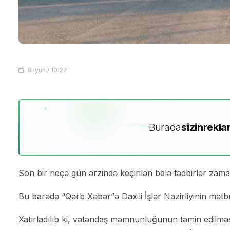
8 iyun / 10:27
Burada
sizin
rekla
Son bir neçə gün ərzində keçirilən belə tədbirlər zam
Bu barədə “Qərb Xəbər”ə Daxili İşlər Nazirliyinin mətb
Xatırladılıb ki, vətəndaş məmnunluğunun təmin edilməsi,