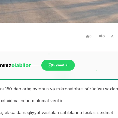
0
0
A
mınız
ola
bilər
Qiymət al
anı 150-dən artıq avtobus və mikroavtobus sürücüsü saxlanı
uat xidmətindən məlumat verilib.
 eləcə də nəqliyyat vasitələri sahiblərinə fasiləsiz xidmət