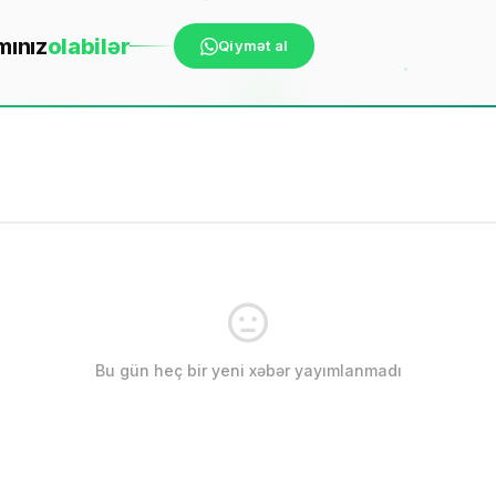
mınız
ola
bilər
Qiymət al
Bu gün heç bir yeni xəbər yayımlanmadı