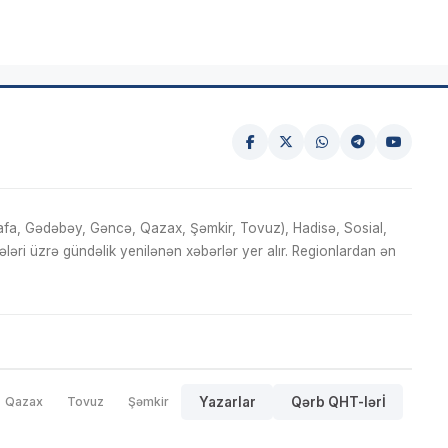
fa, Gədəbəy, Gəncə, Qazax, Şəmkir, Tovuz), Hadisə, Sosial,
ri üzrə gündəlik yenilənən xəbərlər yer alır. Regionlardan ən
Qazax
Tovuz
Şəmkir
Yazarlar
Qərb QHT-lərİ