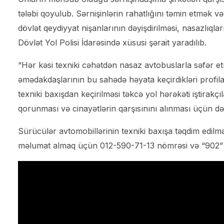
tələbi qoyulub. Sərnişinlərin rahatlığını təmin etmək 
dövlət qeydiyyat nişanlarının dəyişdirilməsi, nasazlıqla
Dövlət Yol Polisi İdarəsində xüsusi şərait yaradılıb.
“Hər kəsi texniki cəhətdən nasaz avtobuslarla səfər et
əmədakdaşlarının bu sahədə həyata keçirdikləri profilak
texniki baxışdan keçirilməsi təkcə yol hərəkəti iştirakçı
qorunması və cinayətlərin qarşısınını alınması üçün də
Sürücülər avtomobillərinin texniki baxışa təqdim edilm
məlumat almaq üçün 012-590-71-13 nömrəsi və “902” qay