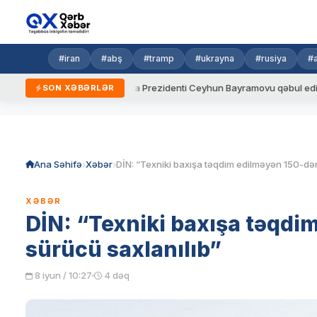
#iran
#abş
#tramp
#ukrayna
#rusiya
#
dalar
Ukrayna Prezidenti Ceyhun Bayramovu qəbul edib
Az
SON XƏBƏRLƏR
Skip
to
content
Ana Səhifə
Xəbər
XƏBƏR
DİN: “Texniki baxışa təqdi
sürücü saxlanılıb”
8 iyun / 10:27
4 dəq