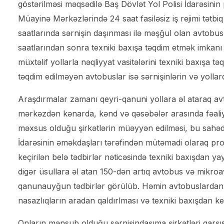
göstərilməsi məqsədilə Baş Dövlət Yol Polisi İdarəsin
Müayinə Mərkəzlərində 24 saat fasiləsiz iş rejimi tətbiq
saatlarında sərnişin daşınması ilə məşğul olan avtobusla
saatlarından sonra texniki baxışa təqdim etmək imkanı
müxtəlif yollarla nəqliyyat vasitələrini texniki baxışa t
təqdim edilməyən avtobuslar isə sərnişinlərin və yollard
Araşdırmalar zamanı qeyri-qanuni yollara əl ataraq av
mərkəzdən kənarda, kənd və qəsəbələr arasında fəaliy
məxsus olduğu şirkətlərin müəyyən edilməsi, bu sahədə
İdarəsinin əməkdaşları tərəfindən mütəmadi olaraq profi
keçirilən belə tədbirlər nəticəsində texniki baxışdan 
digər üsullara əl atan 150-dən artıq avtobus və mikro
qanunauyğun tədbirlər görülüb. Həmin avtobuslardan 
nasazlıqların aradan qaldırlması və texniki baxışdan keç
Onların mənsub olduğu sərnişindaşıma şirkətləri qarşısı