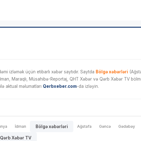
mi izləmək üçün etibarlı xəbər saytıdır. Saytda
Bölgə xəbərləri
(Ağsta
İdman, Maraqlı, Müsahibə-Reportaj, QHT Xəbər və Qərb Xəbər TV bölmələ
ilə aktual məlumatları
Qerbxeber.com
-da izləyin.
ünya
İdman
Bölgə xəbərləri
Ağstafa
Gəncə
Gədəbəy
Qərb Xəbər TV