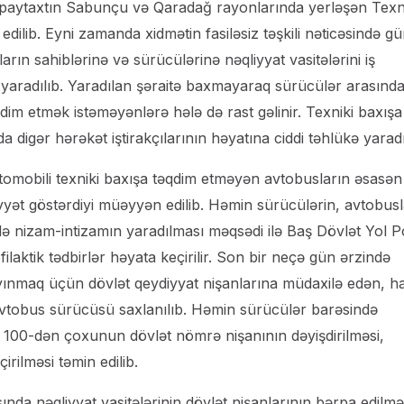
in paytaxtın Sabunçu və Qaradağ rayonlarında yerləşən Texn
 edilib. Eyni zamanda xidmətin fasiləsiz təşkili nəticəsində g
rın sahiblərinə və sürücülərinə nəqliyyat vasitələrini iş
 yaradılıb. Yaradılan şəraitə baxmayaraq sürücülər arasınd
əqdim etmək istəməyənlərə hələ də rast gəlinir. Texniki baxışa
a digər hərəkət iştirakçılarının həyatına ciddi təhlükə yaradı
tomobili texniki baxışa təqdim etməyən avtobusların əsasən
yət göstərdiyi müəyyən edilib. Həmin sürücülərin, avtobusl
 nizam-intizamın yaradılması məqsədi ilə Baş Dövlət Yol Po
laktik tədbirlər həyata keçirilir. Son bir neçə gün ərzində
yayınmaq üçün dövlət qeydiyyat nişanlarına müdaxilə edən, h
avtobus sürücüsü saxlanılıb. Həmin sürücülər barəsində
100-dən çoxunun dövlət nömrə nişanının dəyişdirilməsi,
irilməsi təmin edilib.
nda nəqliyyat vasitələrinin dövlət nişanlarının bərpa edilmə