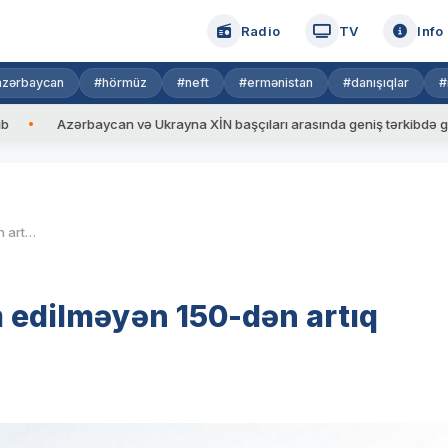
Radio
TV
Info
azərbaycan
#hörmüz
#neft
#ermənistan
#danışıqlar
#
ərbaycan və Ukrayna XİN başçıları arasında geniş tərkibdə görüş keçiril
DİN: “Texniki baxışa təqdim edilməyən 150-dən artıq sürücü saxlanılıb”
m edilməyən 150-dən artıq