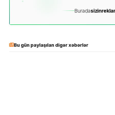
Burada
sizin
rekla
Bu gün paylaşılan digər xəbərlər