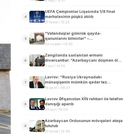
8 may / 12:27
UEFA Çempionlar Liqasında 1/8 final
mərhələsinin püşkü atılıb
4
21 fevral / 15:24
“Vətəndaşlar gömrük qayda-
qanunlarını bilmirlər” –
5
Video+İnfoqrafika
23 noyabr / 12:55
Zəngilanda saxlanılan erməni
diversantlar: “Azərbaycanı düşmən ölkə
6
bilmirik, peşmanıq”
3 iyul / 14:55
Lavrov: “Rusiya Ukraynadakı
münaqişənin mümkün qədər tez
7
bitməsində maraqlıdır”
18 aprel / 08:27
Lavrov Əfqanıstan XİN rəhbəri ilə telefon
danışığı aparıb
8
23 iyul / 19:04
Azərbaycan Ordusunun mövqələri atəşə
tutulub
9
21 fevral / 12:46