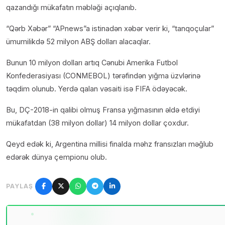
qazandığı mükafatın məbləği açıqlanıb.
“Qərb Xəbər” “APnews”a istinadən xəbər verir ki, “tanqoçular”
ümumilikdə 52 milyon ABŞ dolları alacaqlar.
Bunun 10 milyon dolları artıq Cənubi Amerika Futbol
Konfederasiyası (CONMEBOL) tərəfindən yığma üzvlərinə
təqdim olunub. Yerdə qalan vəsaiti isə FIFA ödəyəcək.
Bu, DÇ-2018-in qalibi olmuş Fransa yığmasının əldə etdiyi
mükafatdan (38 milyon dollar) 14 milyon dollar çoxdur.
Qeyd edək ki, Argentina millisi finalda məhz fransızları məğlub
edərək dünya çempionu olub.
PAYLAŞ