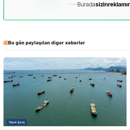
Burada
sizin
reklamın
Bu gün paylaşılan digər xəbərlər
Yaxın Şərq