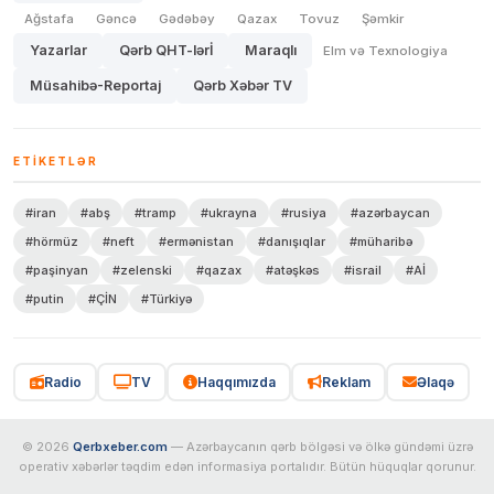
Ağstafa
Gəncə
Gədəbəy
Qazax
Tovuz
Şəmkir
Yazarlar
Qərb QHT-lərİ
Maraqlı
Elm və Texnologiya
Müsahibə-Reportaj
Qərb Xəbər TV
ETIKETLƏR
#iran
#abş
#tramp
#ukrayna
#rusiya
#azərbaycan
#hörmüz
#neft
#ermənistan
#danışıqlar
#müharibə
#paşinyan
#zelenski
#qazax
#atəşkəs
#israil
#Aİ
#putin
#ÇİN
#Türkiyə
Radio
TV
Haqqımızda
Reklam
Əlaqə
© 2026
Qerbxeber.com
— Azərbaycanın qərb bölgəsi və ölkə gündəmi üzrə
operativ xəbərlər təqdim edən informasiya portalıdır. Bütün hüquqlar qorunur.