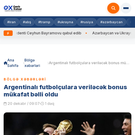
#iran
#abş
#tramp
#ukrayna
#rusiya
#azərbaycan
#h
zidenti Ceyhun Bayramovu qəbul edib
Azərbaycan və Ukrayna XİN başçı
Skip
to
content
Ana
Bölgə
Argentinalı futbolçulara veriləcək bonus mükafat bəlli oldu
Səhifə
xəbərləri
BÖLGƏ XƏBƏRLƏRI
Argentinalı futbolçulara veriləcək bonus
mükafat bəlli oldu
20 dekabr / 09:07
1 dəq