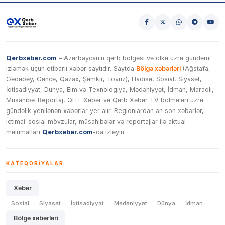
Qerbxeber.com
– Azərbaycanın qərb bölgəsi və ölkə üzrə gündəmi
izləmək üçün etibarlı xəbər saytıdır. Saytda
Bölgə xəbərləri
(Ağstafa,
Gədəbəy, Gəncə, Qazax, Şəmkir, Tovuz), Hadisə, Sosial, Siyasət,
İqtisadiyyat, Dünya, Elm və Texnologiya, Mədəniyyət, İdman, Maraqlı,
Müsahibə-Reportaj, QHT Xəbər və Qərb Xəbər TV bölmələri üzrə
gündəlik yenilənən xəbərlər yer alır. Regionlardan ən son xəbərlər,
ictimai-sosial mövzular, müsahibələr və reportajlar ilə aktual
məlumatları
Qerbxeber.com
-da izləyin.
KATEQORIYALAR
Xəbər
Sosial
Siyasət
İqtisadiyyat
Mədəniyyət
Dünya
İdman
Bölgə xəbərləri