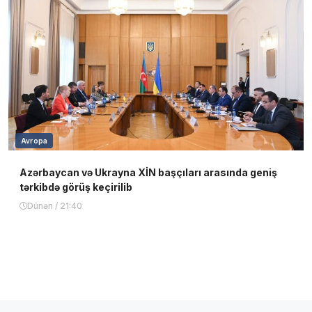
Avropa
Azərbaycan və Ukrayna XİN başçıları arasında geniş
tərkibdə görüş keçirilib
Dünən / 21:40