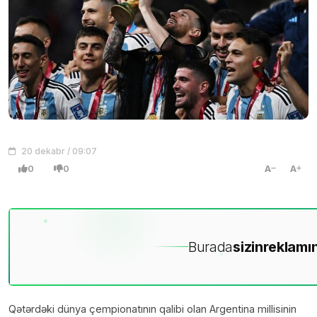
20 dekabr / 09:07
0
0
A
A
Burada
sizin
reklamın
Qətərdəki dünya çempionatının qalibi olan Argentina millisinin