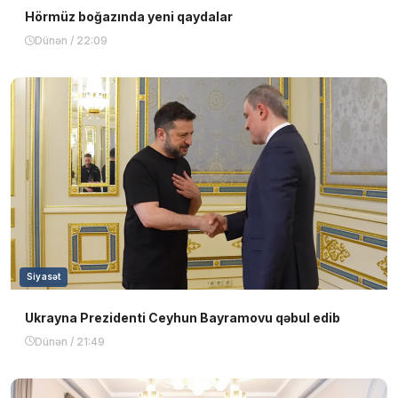
Hörmüz boğazında yeni qaydalar
Dünən / 22:09
Siyasət
Ukrayna Prezidenti Ceyhun Bayramovu qəbul edib
Dünən / 21:49