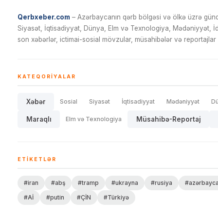
Qerbxeber.com
– Azərbaycanın qərb bölgəsi və ölkə üzrə gündə
Siyasət, İqtisadiyyat, Dünya, Elm və Texnologiya, Mədəniyyət, 
son xəbərlər, ictimai-sosial mövzular, müsahibələr və reportajlar 
KATEQORIYALAR
Xəbər
Sosial
Siyasət
İqtisadiyyat
Mədəniyyət
D
Maraqlı
Elm və Texnologiya
Müsahibə-Reportaj
ETIKETLƏR
#iran
#abş
#tramp
#ukrayna
#rusiya
#azərbayc
#Aİ
#putin
#ÇİN
#Türkiyə