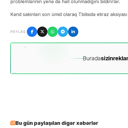
problemlərinin yenə də həll olunmadığını bildirirlər.
Kənd sakinləri son ümid olaraq Tbilisidə etiraz aksiyası 
PAYLAŞ
Burada
sizin
rekla
Bu gün paylaşılan digər xəbərlər