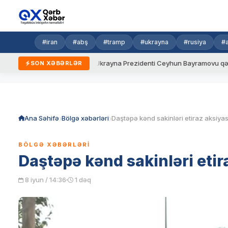
#iran
#abş
#tramp
#ukrayna
#rusiya
#
 yeni qaydalar
Ukrayna Prezidenti Ceyhun Bayramovu qəbul edi
SON XƏBƏRLƏR
Skip
to
content
Ana Səhifə
Bölgə xəbərləri
Daştəpə kənd sakinləri etiraz aksiyası
BÖLGƏ XƏBƏRLƏRI
Daştəpə kənd sakinləri etira
8 iyun / 14:36
1 dəq