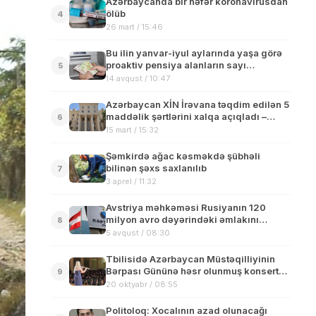
Azərbaycanda bir nəfər koronavirusdan
ölüb
4
26 mart / 15:46
Bu ilin yanvar-iyul aylarında yaşa görə
proaktiv pensiya alanların sayı
5
açıqlanıb
14 avqust / 10:47
Azərbaycan XİN İrəvana təqdim edilən 5
maddəlik şərtlərini xalqa açıqladı –
6
Gələcəkdə belə qarşılıqlı ərazi
15 mart / 15:32
iddialarının olmaması…
Şəmkirdə ağac kəsməkdə şübhəli
bilinən şəxs saxlanılıb
7
3 aprel / 11:32
Avstriya məhkəməsi Rusiyanın 120
milyon avro dəyərindəki əmlakını
8
“Naftogaz”a verdi
5 avqust / 08:30
Tbilisidə Azərbaycan Müstəqilliyinin
Bərpası Gününə həsr olunmuş konsert
9
keçirilib
20 oktyabr / 08:55
Politoloq: Xocalının azad olunacağı