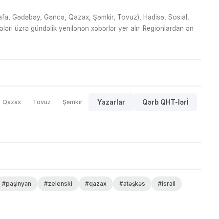
fa, Gədəbəy, Gəncə, Qazax, Şəmkir, Tovuz), Hadisə, Sosial,
ri üzrə gündəlik yenilənən xəbərlər yer alır. Regionlardan ən
Qazax
Tovuz
Şəmkir
Yazarlar
Qərb QHT-lərİ
#paşinyan
#zelenski
#qazax
#atəşkəs
#israil