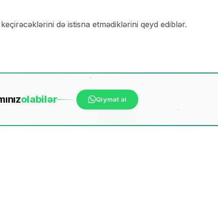
keçirəcəklərini də istisna etmədiklərini qeyd ediblər.
mınız
ola
bilər
Qiymət al