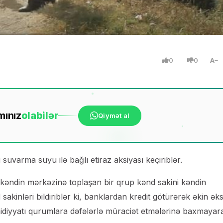
0
0
A
mınız
ola
bilər
Qiymət al
uvarma suyu ilə bağlı etiraz aksiyası keçiriblər.
 kəndin mərkəzinə toplaşan bir qrup kənd sakini kəndin
inləri bildiriblər ki, banklardan kredit götürərək əkin əks
aidiyyatı qurumlara dəfələrlə müraciət etmələrinə baxmayar