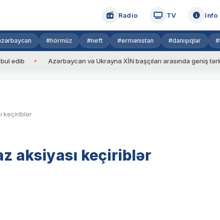
Radio
TV
Info
azərbaycan
#hörmüz
#neft
#ermənistan
#danışıqlar
#
b
Azərbaycan və Ukrayna XİN başçıları arasında geniş tərkibdə gör
 keçiriblər
z aksiyası keçiriblər