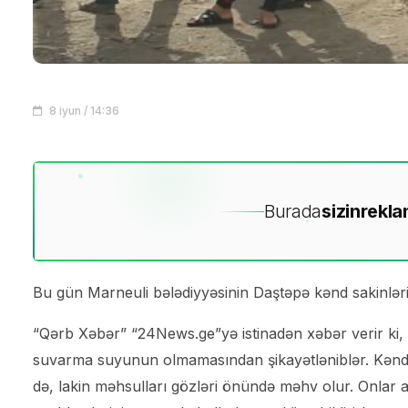
8 iyun / 14:36
Burada
sizin
rekla
Bu gün Marneuli bələdiyyəsinin Daştəpə kənd sakinləri s
“Qərb Xəbər” “24News.ge”yə istinadən xəbər verir ki,
suvarma suyunun olmamasından şikayətləniblər. Kənd sak
də, lakin məhsulları gözləri önündə məhv olur. Onlar 