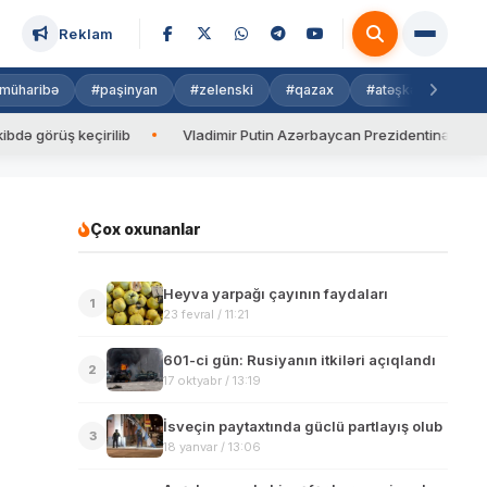
Reklam
müharibə
#paşinyan
#zelenski
#qazax
#atəşkəs
#isra
üş keçirilib
Vladimir Putin Azərbaycan Prezidentinə zəng edib
Çox oxunanlar
Heyva yarpağı çayının faydaları
1
23 fevral / 11:21
601-ci gün: Rusiyanın itkiləri açıqlandı
2
17 oktyabr / 13:19
İsveçin paytaxtında güclü partlayış olub
3
18 yanvar / 13:06