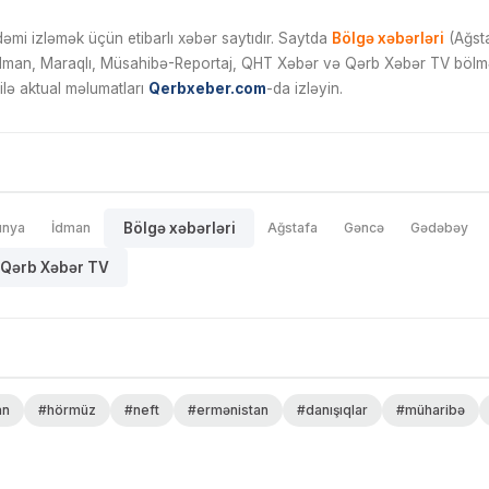
mi izləmək üçün etibarlı xəbər saytıdır. Saytda
Bölgə xəbərləri
(Ağsta
İdman, Maraqlı, Müsahibə-Reportaj, QHT Xəbər və Qərb Xəbər TV bölmələ
ilə aktual məlumatları
Qerbxeber.com
-da izləyin.
ünya
İdman
Bölgə xəbərləri
Ağstafa
Gəncə
Gədəbəy
Qərb Xəbər TV
an
#hörmüz
#neft
#ermənistan
#danışıqlar
#müharibə