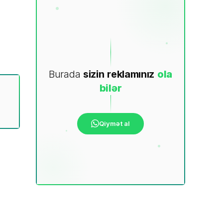
Burada
sizin
reklamınız
ola
bilər
Qiymət al