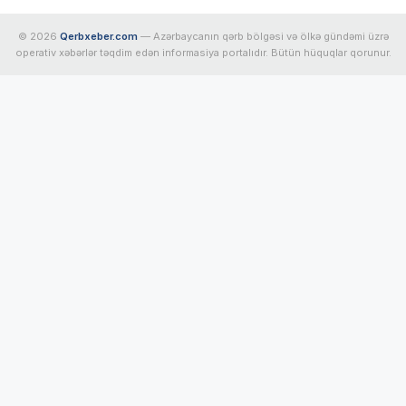
© 2026
Qerbxeber.com
— Azərbaycanın qərb bölgəsi və ölkə gündəmi üzrə
operativ xəbərlər təqdim edən informasiya portalıdır. Bütün hüquqlar qorunur.