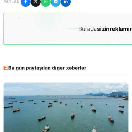
PAYLAŞ
Burada
sizin
reklamın
Bu gün paylaşılan digər xəbərlər