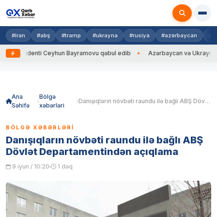
#iran
#abş
#tramp
#ukrayna
#rusiya
#azərbaycan
#h
zidenti Ceyhun Bayramovu qəbul edib
Azərbaycan və Ukrayna XİN başçıl
Skip
to
content
Ana
Bölgə
Danışıqların növbəti raundu ilə bağlı ABŞ Dövlət Departamentindən açıqlama
Səhifə
xəbərləri
BÖLGƏ XƏBƏRLƏRI
Danışıqların növbəti raundu ilə bağlı ABŞ
Dövlət Departamentindən açıqlama
9 iyun / 10:20
1 dəq