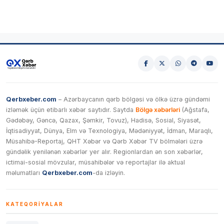
Qerbxeber.com
– Azərbaycanın qərb bölgəsi və ölkə üzrə gündəmi
izləmək üçün etibarlı xəbər saytıdır. Saytda
Bölgə xəbərləri
(Ağstafa,
Gədəbəy, Gəncə, Qazax, Şəmkir, Tovuz), Hadisə, Sosial, Siyasət,
İqtisadiyyat, Dünya, Elm və Texnologiya, Mədəniyyət, İdman, Maraqlı,
Müsahibə-Reportaj, QHT Xəbər və Qərb Xəbər TV bölmələri üzrə
gündəlik yenilənən xəbərlər yer alır. Regionlardan ən son xəbərlər,
ictimai-sosial mövzular, müsahibələr və reportajlar ilə aktual
məlumatları
Qerbxeber.com
-da izləyin.
KATEQORIYALAR