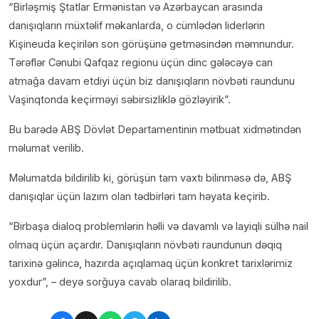
“Birləşmiş Ştatlar Ermənistan və Azərbaycan arasında
danışıqların müxtəlif məkanlarda, o cümlədən liderlərin
Kişineuda keçirilən son görüşünə getməsindən məmnundur.
Tərəflər Cənubi Qafqaz regionu üçün dinc gələcəyə can
atmağa davam etdiyi üçün biz danışıqların növbəti raundunu
Vaşinqtonda keçirməyi səbirsizliklə gözləyirik”.
Bu barədə ABŞ Dövlət Departamentinin mətbuat xidmətindən
məlumat verilib.
Məlumatda bildirilib ki, görüşün tam vaxtı bilinməsə də, ABŞ
danışıqlar üçün lazım olan tədbirləri tam həyata keçirib.
“Birbaşa dialoq problemlərin həlli və davamlı və layiqli sülhə nail
olmaq üçün açardır. Danışıqların növbəti raundunun dəqiq
tarixinə gəlincə, hazırda açıqlamaq üçün konkret tarixlərimiz
yoxdur”, – deyə sorğuya cavab olaraq bildirilib.