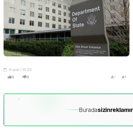
9 iyun / 10:20
0
0
A
A
Burada
sizin
reklamın