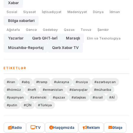
Xəbər
Sosial
Siyasət
İqtisadiyyat
Mədəniyyət
Dünya
İdman
Bölgə xəbərləri
Ağstafa
Gəncə
Gədəbəy
Qazax
Tovuz
Şəmkir
Yazarlar
Qərb QHT-lərİ
Maraqlı
Elm və Texnologiya
Müsahibə-Reportaj
Qərb Xəbər TV
ETIKETLƏR
#iran
#abş
#tramp
#ukrayna
#rusiya
#azərbaycan
#hörmüz
#neft
#ermənistan
#danışıqlar
#müharibə
#paşinyan
#zelenski
#qazax
#atəşkəs
#israil
#Aİ
#putin
#ÇİN
#Türkiyə
Radio
TV
Haqqımızda
Reklam
Əlaqə