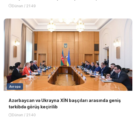
Dünən / 21:49
Avropa
Azərbaycan və Ukrayna XİN başçıları arasında geniş
tərkibdə görüş keçirilib
Dünən / 21:40