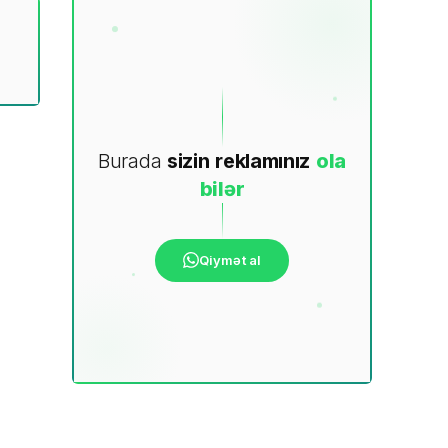
Burada
sizin
reklamınız
ola
bilər
Qiymət al