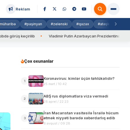
Reklam
müharibə
#paşinyan
#zelenski
#qazax
#atəşkəs
#isra
üş keçirilib
Vladimir Putin Azərbaycan Prezidentinə zəng edib
Çox oxunanlar
Koronavirus: kimlər üçün təhlükəlidir?
1
25 mart / 10:42
ABŞ rus diplomatlara viza vermədi
2
28 aprel / 22:23
İran Macarıstan vasitəsilə İsrailə hücum
etmək niyyəti barədə xəbərdarlıq edib
3
6 avqust / 09:28