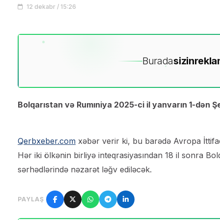
12 dekabr / 15:26
Burada
sizin
rekla
Bolqarıstan və Rumıniya 2025-ci il yanvarın 1-dən 
Qerbxeber.com
xəbər verir ki, bu barədə Avropa İttifa
Hər iki ölkənin birliyə inteqrasiyasından 18 il sonra Bo
sərhədlərində nəzarət ləğv ediləcək.
PAYLAŞ