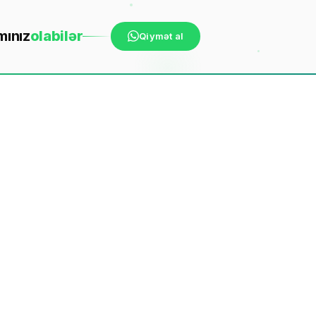
mınız
ola
bilər
Qiymət al