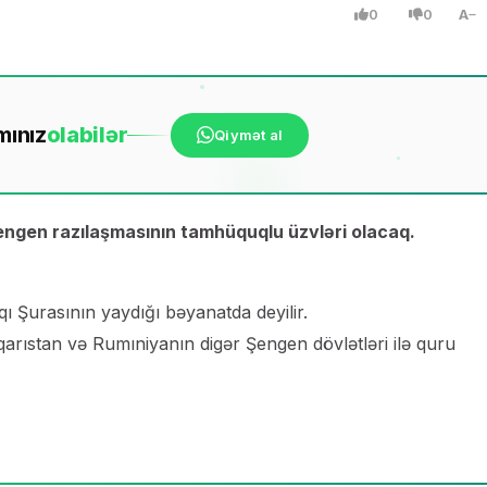
0
0
A
mınız
ola
bilər
Qiymət al
Şengen razılaşmasının tamhüquqlu üzvləri olacaq.
qı Şurasının yaydığı bəyanatda deyilir.
lqarıstan və Rumıniyanın digər Şengen dövlətləri ilə quru