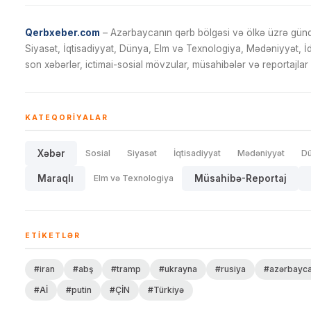
Qerbxeber.com
– Azərbaycanın qərb bölgəsi və ölkə üzrə gündə
Siyasət, İqtisadiyyat, Dünya, Elm və Texnologiya, Mədəniyyət, 
son xəbərlər, ictimai-sosial mövzular, müsahibələr və reportajlar 
KATEQORIYALAR
Xəbər
Sosial
Siyasət
İqtisadiyyat
Mədəniyyət
D
Maraqlı
Elm və Texnologiya
Müsahibə-Reportaj
ETIKETLƏR
#iran
#abş
#tramp
#ukrayna
#rusiya
#azərbayc
#Aİ
#putin
#ÇİN
#Türkiyə