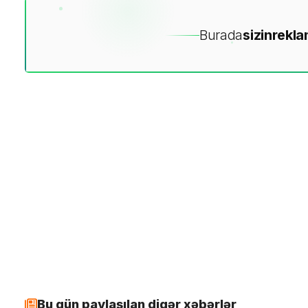
Burada
sizin
rekla
Bu gün paylaşılan digər xəbərlər