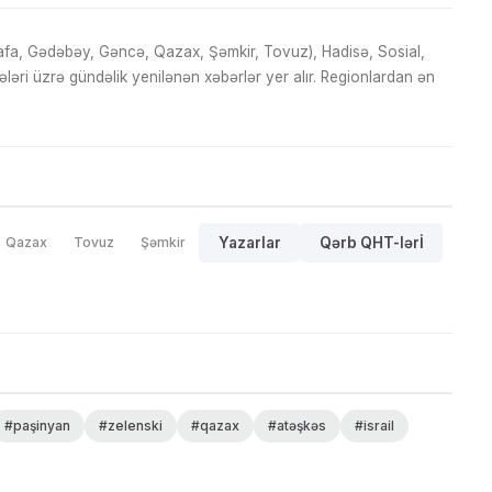
fa, Gədəbəy, Gəncə, Qazax, Şəmkir, Tovuz), Hadisə, Sosial,
ri üzrə gündəlik yenilənən xəbərlər yer alır. Regionlardan ən
Qazax
Tovuz
Şəmkir
Yazarlar
Qərb QHT-lərİ
#paşinyan
#zelenski
#qazax
#atəşkəs
#israil