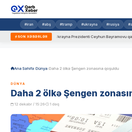
#iran
#abş
#tramp
#ukrayna
#rusiya
#
 yeni qaydalar
Ukrayna Prezidenti Ceyhun Bayramovu qəbul edi
SON XƏBƏRLƏR
Skip
to
content
Ana Səhifə
Dünya
Daha 2 ölkə Şengen zonasına qoşuldu
DÜNYA
Daha 2 ölkə Şengen zonası
12 dekabr / 15:26
1 dəq