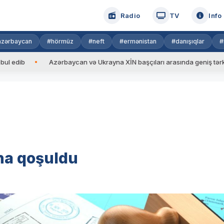
Radio
TV
Info
azərbaycan
#hörmüz
#neft
#ermənistan
#danışıqlar
#
b
Azərbaycan və Ukrayna XİN başçıları arasında geniş tərkibdə gör
na qoşuldu