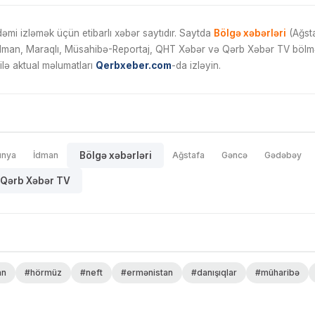
mi izləmək üçün etibarlı xəbər saytıdır. Saytda
Bölgə xəbərləri
(Ağsta
İdman, Maraqlı, Müsahibə-Reportaj, QHT Xəbər və Qərb Xəbər TV bölmələ
ilə aktual məlumatları
Qerbxeber.com
-da izləyin.
ünya
İdman
Bölgə xəbərləri
Ağstafa
Gəncə
Gədəbəy
Qərb Xəbər TV
an
#hörmüz
#neft
#ermənistan
#danışıqlar
#müharibə