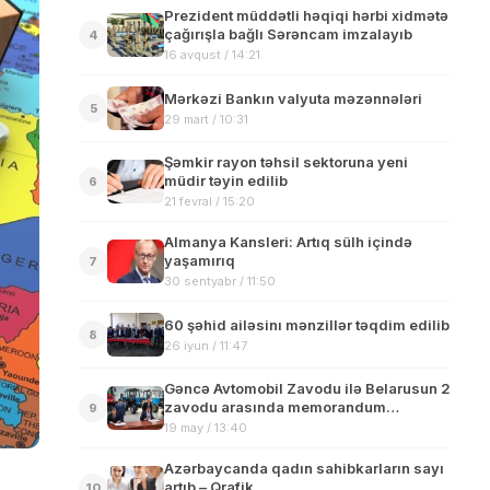
Prezident müddətli həqiqi hərbi xidmətə
çağırışla bağlı Sərəncam imzalayıb
4
16 avqust / 14:21
Mərkəzi Bankın valyuta məzənnələri
5
29 mart / 10:31
Şəmkir rayon təhsil sektoruna yeni
müdir təyin edilib
6
21 fevral / 15:20
Almanya Kansleri: Artıq sülh içində
yaşamırıq
7
30 sentyabr / 11:50
60 şəhid ailəsinı mənzillər təqdim edilib
8
26 iyun / 11:47
Gəncə Avtomobil Zavodu ilə Belarusun 2
zavodu arasında memorandum
9
imzalanıb
19 may / 13:40
Azərbaycanda qadın sahibkarların sayı
artıb – Qrafik
10