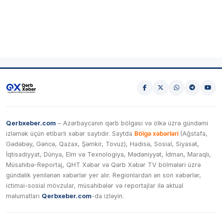
Qerbxeber.com
– Azərbaycanın qərb bölgəsi və ölkə üzrə gündəmi
izləmək üçün etibarlı xəbər saytıdır. Saytda
Bölgə xəbərləri
(Ağstafa,
Gədəbəy, Gəncə, Qazax, Şəmkir, Tovuz), Hadisə, Sosial, Siyasət,
İqtisadiyyat, Dünya, Elm və Texnologiya, Mədəniyyət, İdman, Maraqlı,
Müsahibə-Reportaj, QHT Xəbər və Qərb Xəbər TV bölmələri üzrə
gündəlik yenilənən xəbərlər yer alır. Regionlardan ən son xəbərlər,
ictimai-sosial mövzular, müsahibələr və reportajlar ilə aktual
məlumatları
Qerbxeber.com
-da izləyin.