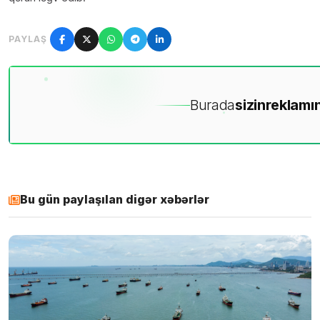
PAYLAŞ
Burada
sizin
reklamın
Bu gün paylaşılan digər xəbərlər