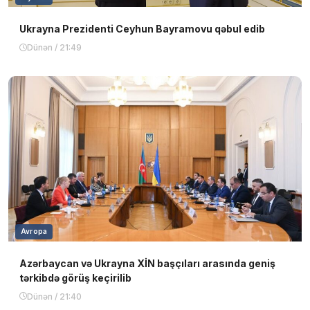
Ukrayna Prezidenti Ceyhun Bayramovu qəbul edib
Dünən / 21:49
Avropa
Azərbaycan və Ukrayna XİN başçıları arasında geniş
tərkibdə görüş keçirilib
Dünən / 21:40