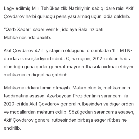
Ləğv edilmiş Milli Təhlükəsizlik Nazirliyinin sabiq idarə rəisi Akif
Çovdarov hərbi qulluqçu pensiyası almaq üçün iddia qaldırıb.
“Qərb Xəbər” xəbər verir ki, iddiaya Bakı İnzibati
Məhkəməsində baxılıb.
Akif Çovdarov 47 il iş stajının olduğunu, o cümlədən 11 il MTN-
də idarə rəisi işlədiyini bildirib. O, həmçinin, 2012-ci ildən həbs
olunduğu günə qədər general-mayor rütbəsi ilə xidmət etdiyini
məhkəmənin diqqətinə çatdırıb.
Məhkəmə iddianı təmin etməyib. Məlum olub ki, məhkəmənin
təqdimatına əsasən, Azərbaycan Prezidentinin sərəncamı ilə
2020-ci ildə Akif Çovdarov general rütbəsindən və digər orden
və medallardan məhrum edilib. Sözügedən sərəncama əsasən,
Akif Çovdarov general rütbəsindən birbaşa əsgər rütbəsinə
endirilib.