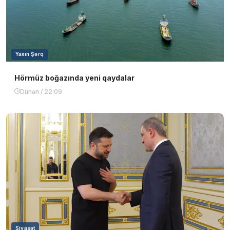
Yaxın Şərq
Hörmüz boğazında yeni qaydalar
Dünən / 22:09
Siyasət