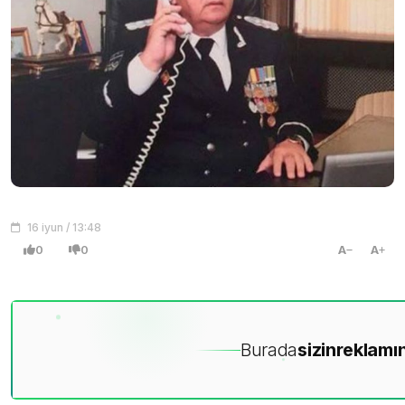
16 iyun / 13:48
0
0
A
A
Burada
sizin
reklamın