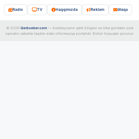
Radio
TV
Haqqımızda
Reklam
Əlaqə
© 2026
Qerbxeber.com
— Azərbaycanın qərb bölgəsi və ölkə gündəmi üzrə
operativ xəbərlər təqdim edən informasiya portalıdır. Bütün hüquqlar qorunur.