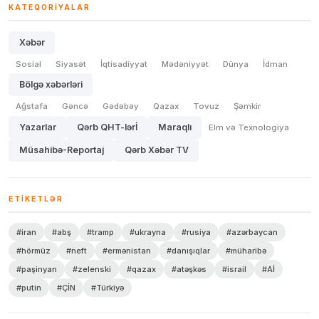
KATEQORIYALAR
Xəbər
Sosial
Siyasət
İqtisadiyyat
Mədəniyyət
Dünya
İdman
Bölgə xəbərləri
Ağstafa
Gəncə
Gədəbəy
Qazax
Tovuz
Şəmkir
Yazarlar
Qərb QHT-lərİ
Maraqlı
Elm və Texnologiya
Müsahibə-Reportaj
Qərb Xəbər TV
ETIKETLƏR
#iran
#abş
#tramp
#ukrayna
#rusiya
#azərbaycan
#hörmüz
#neft
#ermənistan
#danışıqlar
#müharibə
#paşinyan
#zelenski
#qazax
#atəşkəs
#israil
#Aİ
#putin
#ÇİN
#Türkiyə