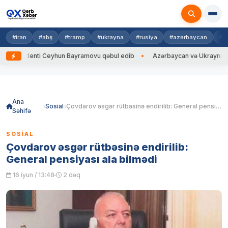
#iran
#abş
#tramp
#ukrayna
#rusiya
#azərbaycan
#h
denti Ceyhun Bayramovu qəbul edib
Azərbaycan və Ukrayna XİN başçıla
Skip
to
content
Ana
Sosial
Çovdarov əsgər rütbəsinə endirilib: General pensiyası ala bilmədi
Səhifə
SOSIAL
Çovdarov əsgər rütbəsinə endirilib:
General pensiyası ala bilmədi
16 iyun / 13:48
2 dəq