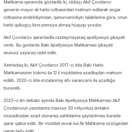
Məhkəmə qərarında göstərilib ki, iddiaçı Akif Çovdarov
general-mayor ali hərbi rütbəsindən məhrum edilərək əsgər
rütbəsinə endirildiyindən, qanunvericiliyin tələblərinə görə, onun
hərbi qulluqçu kimi pensiya almaq hüququ yoxdur.
Akif Çovdarov qərardadla razılaşmayaraq apellyasiya şikayəti
verib. Bu günlərdə Bakı Apellyasiya Məhkəməsi şikayəti
əsassız sayaraq rədd edib.
Xatırladaq ki, Akif Çovdarov 2017-ci ildə Bakı Hərbi
Məhkəməsinin hökmü ilə 12 il müddətinə azadlıqdan məhrum
edilib. 2020-ci ildə imzalanmış əfv sərəncamı ilə azadlığa
buraxılıb.
2022-ci ilin dekabr ayında Bakı Apellyasiya Məhkəməsi Akif
Çovdarovun yaxınlarına məxsus 30 milyonluq əmlakın
müsadirədən azad olunaraq sahiblərinə qaytarılması barədə
qərar qəbul edib. Bir müddət əvvəl isə Ali Məhkəmə sözügedən
qərarı ləğv edib.