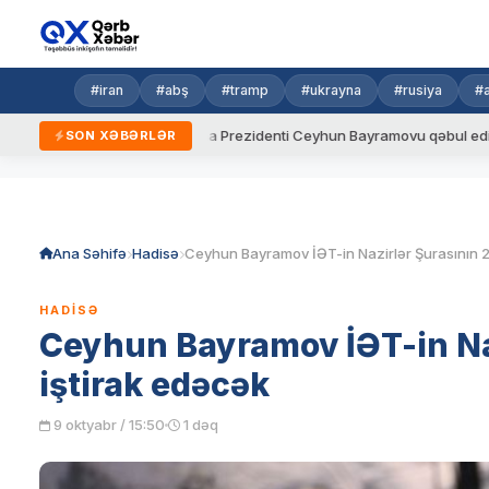
#iran
#abş
#tramp
#ukrayna
#rusiya
#
dalar
Ukrayna Prezidenti Ceyhun Bayramovu qəbul edib
A
SON XƏBƏRLƏR
Skip
to
content
Ana Səhifə
Hadisə
HADISƏ
Ceyhun Bayramov İƏT-in Naz
iştirak edəcək
9 oktyabr / 15:50
1 dəq