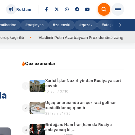
Reklam
müharibə
#paşinyan
#zelenski
#qazax
#atəşkəs
#isra
ib
Vladimir Putin Azərbaycan Prezidentinə zəng edib
Valy
Çox oxunanlar
Xarici İşlər Nazirliyindən Rusiyaya sərt
cavab
1
10 iyun / 07:10
da
Uşaqlar arasında ən çox rast gəlinən
xəstəliklər açıqlanıb
2
22 fevral / 17:23
Ərdoğan: Həm İran,həm də Rusiya
anlayacaq ki,…
3