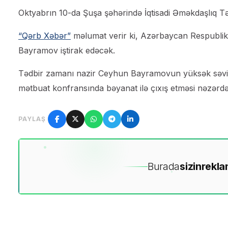
Oktyabrın 10-da Şuşa şəhərində İqtisadi Əməkdaşlıq Təşk
“Qərb Xəbər”
məlumat verir ki, Azərbaycan Respublikası
Bayramov iştirak edəcək.
Tədbir zamanı nazir Ceyhun Bayramovun yüksək səviyyəli
mətbuat konfransında bəyanat ilə çıxış etməsi nəzərdə 
PAYLAŞ
Burada
sizin
rekla