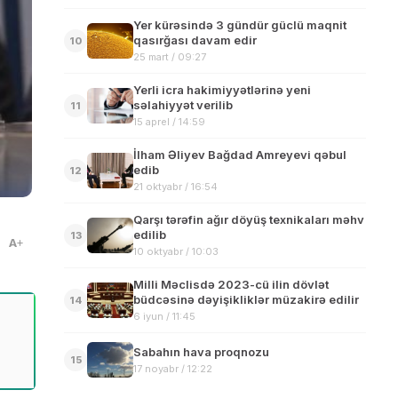
Yer kürəsində 3 gündür güclü maqnit
qasırğası davam edir
10
25 mart / 09:27
Yerli icra hakimiyyətlərinə yeni
səlahiyyət verilib
11
15 aprel / 14:59
İlham Əliyev Bağdad Amreyevi qəbul
edib
12
21 oktyabr / 16:54
Qarşı tərəfin ağır döyüş texnikaları məhv
edilib
13
A
10 oktyabr / 10:03
Milli Məclisdə 2023-cü ilin dövlət
büdcəsinə dəyişikliklər müzakirə edilir
14
6 iyun / 11:45
Sabahın hava proqnozu
15
17 noyabr / 12:22