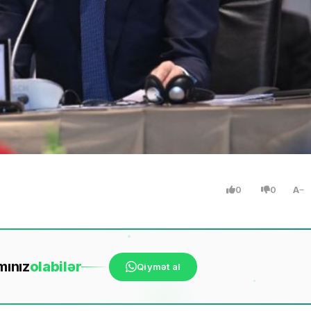
0
0
A
mınız
ola
bilər
Qiymət al