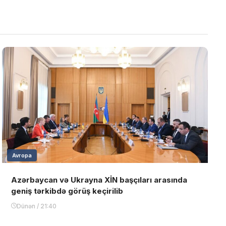
Avropa
Azərbaycan və Ukrayna XİN başçıları arasında
geniş tərkibdə görüş keçirilib
Dünən / 21:40