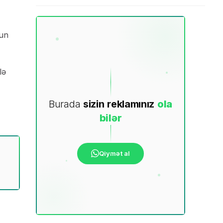
hun
lə
Burada
sizin
reklamınız
ola
bilər
Qiymət al