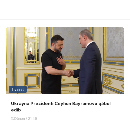
Siyasət
Ukrayna Prezidenti Ceyhun Bayramovu qəbul
edib
Dünən / 21:49