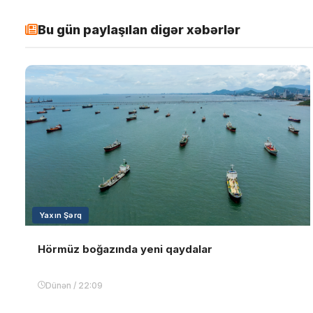
Bu gün paylaşılan digər xəbərlər
Yaxın Şərq
Hörmüz boğazında yeni qaydalar
Dünən / 22:09