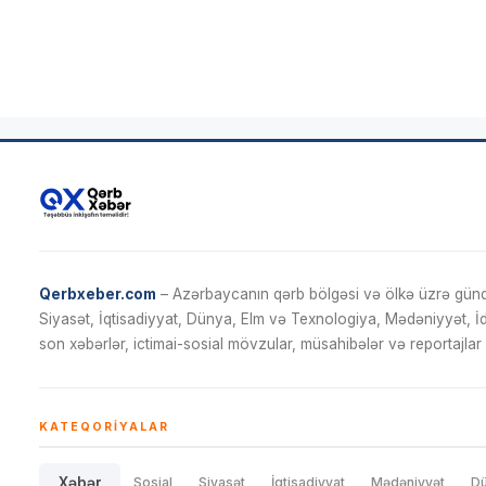
Qerbxeber.com
– Azərbaycanın qərb bölgəsi və ölkə üzrə gündə
Siyasət, İqtisadiyyat, Dünya, Elm və Texnologiya, Mədəniyyət, 
son xəbərlər, ictimai-sosial mövzular, müsahibələr və reportajlar 
KATEQORIYALAR
Xəbər
Sosial
Siyasət
İqtisadiyyat
Mədəniyyət
D