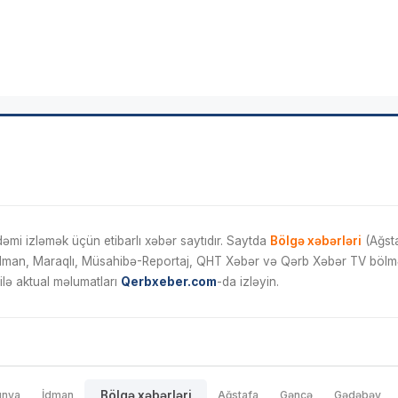
mi izləmək üçün etibarlı xəbər saytıdır. Saytda
Bölgə xəbərləri
(Ağsta
İdman, Maraqlı, Müsahibə-Reportaj, QHT Xəbər və Qərb Xəbər TV bölmələ
ilə aktual məlumatları
Qerbxeber.com
-da izləyin.
ünya
İdman
Bölgə xəbərləri
Ağstafa
Gəncə
Gədəbəy