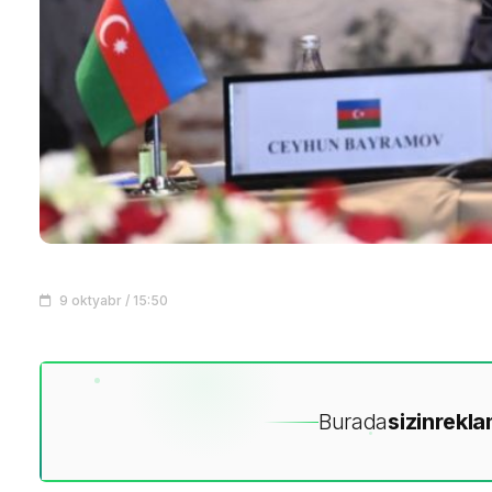
9 oktyabr / 15:50
Burada
sizin
rekla