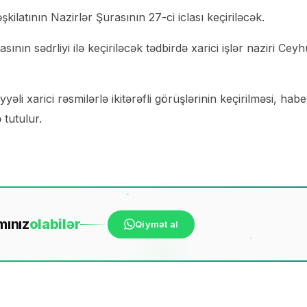
ilatının Nazirlər Şurasının 27-ci iclası keçiriləcək.
nın sədrliyi ilə keçiriləcək tədbirdə xarici işlər naziri Cey
 xarici rəsmilərlə ikitərəfli görüşlərinin keçirilməsi, habe
tutulur.
mınız
ola
bilər
Qiymət al