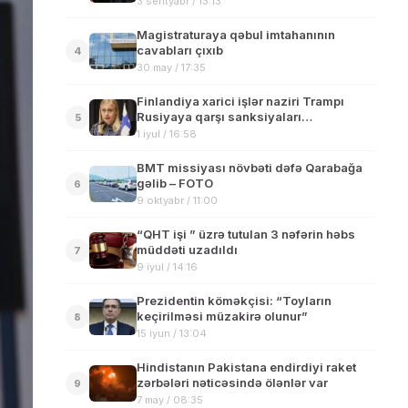
3 sentyabr / 13:13
Magistraturaya qəbul imtahanının
cavabları çıxıb
4
30 may / 17:35
Finlandiya xarici işlər naziri Trampı
Rusiyaya qarşı sanksiyaları
5
dəstəkləməyə çağırdı
1 iyul / 16:58
BMT missiyası növbəti dəfə Qarabağa
gəlib – FOTO
6
9 oktyabr / 11:00
“QHT işi ” üzrə tutulan 3 nəfərin həbs
müddəti uzadıldı
7
9 iyul / 14:16
Prezidentin köməkçisi: “Toyların
keçirilməsi müzakirə olunur”
8
15 iyun / 13:04
Hindistanın Pakistana endirdiyi raket
zərbələri nəticəsində ölənlər var
9
7 may / 08:35