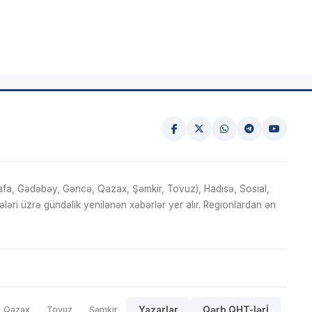
fa, Gədəbəy, Gəncə, Qazax, Şəmkir, Tovuz), Hadisə, Sosial,
ri üzrə gündəlik yenilənən xəbərlər yer alır. Regionlardan ən
Qazax
Tovuz
Şəmkir
Yazarlar
Qərb QHT-lərİ