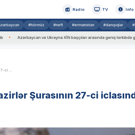
Radio
TV
Info
azərbaycan
#hörmüz
#neft
#ermənistan
#danışıqlar
#
zərbaycan və Ukrayna XİN başçıları arasında geniş tərkibdə görüş keçiril
Ceyhun Bayramov İƏT-in Nazirlər Şurasının 27-ci iclasında iştirak edəcək
irlər Şurasının 27-ci iclasın