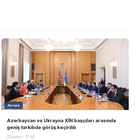
Avropa
Azərbaycan və Ukrayna XİN başçıları arasında
geniş tərkibdə görüş keçirilib
Dünən / 21:40