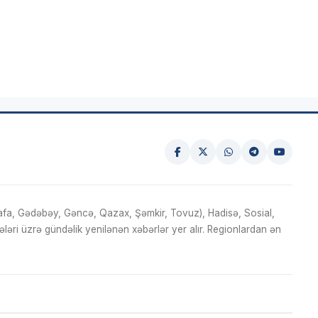
fa, Gədəbəy, Gəncə, Qazax, Şəmkir, Tovuz), Hadisə, Sosial,
ri üzrə gündəlik yenilənən xəbərlər yer alır. Regionlardan ən