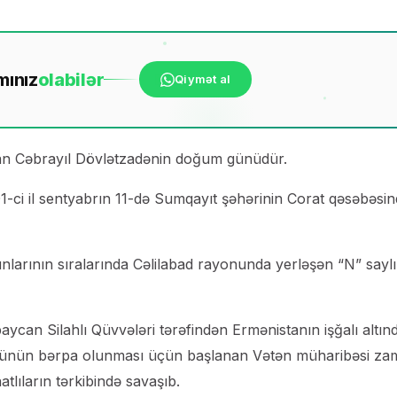
mınız
ola
bilər
Qiymət al
lan Cəbrayıl Dövlətzadənin doğum günüdür.
ci il sentyabrın 11-də Sumqayıt şəhərinin Corat qəsəbəsi
arının sıralarında Cəlilabad rayonunda yerləşən “N” saylı
ycan Silahlı Qüvvələri tərəfindən Ermənistanın işğalı altın
vlüyünün bərpa olunması üçün başlanan Vətən müharibəsi za
lıların tərkibində savaşıb.