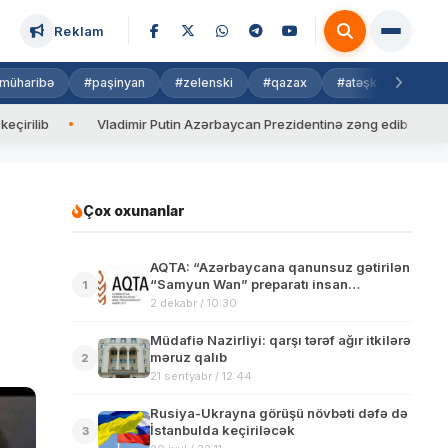
Reklam
müharibə
#paşinyan
#zelenski
#qazax
#atəşkəs
#isra
ladimir Putin Azərbaycan Prezidentinə zəng edib
Valyuta məzənn
Çox oxunanlar
AQTA: “Azərbaycana qanunsuz gətirilən
“Samyun Wan” preparatı insan
1
sağlamlığı üçün təhlükəlidir”
2 dekabr / 10:30
Müdafiə Nazirliyi: qarşı tərəf ağır itkilərə
məruz qalıb
2
21 sentyabr / 12:44
Rusiya-Ukrayna görüşü növbəti dəfə də
İstanbulda keçiriləcək
3