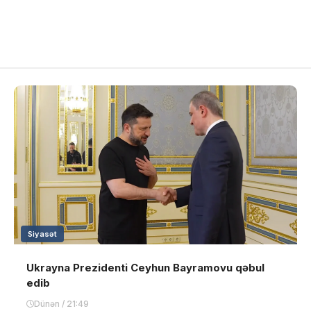
Siyasət
Ukrayna Prezidenti Ceyhun Bayramovu qəbul
edib
Dünən / 21:49