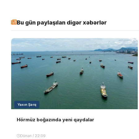
Bu gün paylaşılan digər xəbərlər
Yaxın Şərq
Hörmüz boğazında yeni qaydalar
Dünən / 22:09