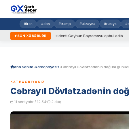
#iran
#abş
#tramp
#ukrayna
#rusiya
#
Ukrayna Prezidenti Ceyhun Bayramovu qəbul edib
Azərbaycan v
SON XƏBƏRLƏR
Skip
to
content
Ana Səhifə
Kateqoriyasız
Cəbrayıl Dövlətzadənin doğum günüd
KATEQORIYASIZ
Cəbrayıl Dövlətzadənin d
11 sentyabr / 12:54
2 dəq