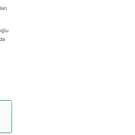
ləri
oğlu
-da