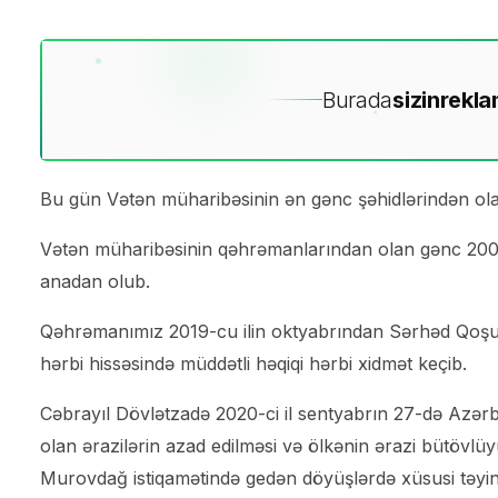
Burada
sizin
rekla
Bu gün Vətən müharibəsinin ən gənc şəhidlərindən o
Vətən müharibəsinin qəhrəmanlarından olan gənc 2001-
anadan olub.
Qəhrəmanımız 2019-cu ilin oktyabrından Sərhəd Qoşunl
hərbi hissəsində müddətli həqiqi hərbi xidmət keçib.
Cəbrayıl Dövlətzadə 2020-ci il sentyabrın 27-də Azərba
olan ərazilərin azad edilməsi və ölkənin ərazi bütö
Murovdağ istiqamətində gedən döyüşlərdə xüsusi təyinat