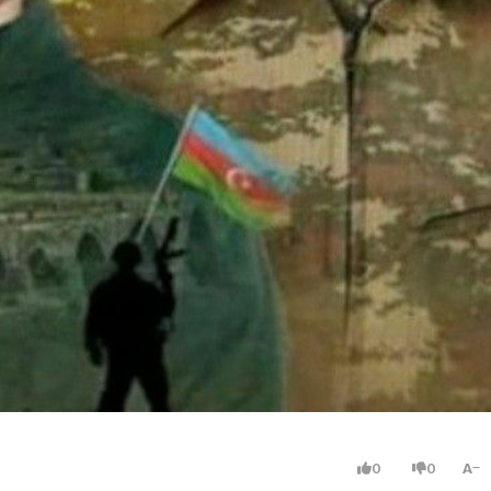
0
0
A