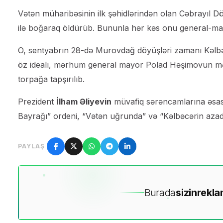
Vətən müharibəsinin ilk şəhidlərindən olan Cəbrayıl Döv
ilə boğaraq öldürüb. Bununla hər kəs onu general-ma
O, sentyabrın 28-də Murovdağ döyüşləri zamanı Kəlbəcə
öz idealı, mərhum general mayor Polad Həşimovun məza
torpağa tapşırılıb.
Prezident
İlham Əliyevin
müvafiq sərəncamlarına əsa
Bayrağı” ordeni, “Vətən uğrunda” və “Kəlbəcərin azad 
PAYLAŞ
Burada
sizin
rekla