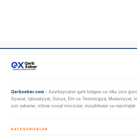
Qerbxeber.com
– Azərbaycanın qərb bölgəsi və ölkə üzrə gündə
Siyasət, İqtisadiyyat, Dünya, Elm və Texnologiya, Mədəniyyət, 
son xəbərlər, ictimai-sosial mövzular, müsahibələr və reportajlar 
KATEQORIYALAR