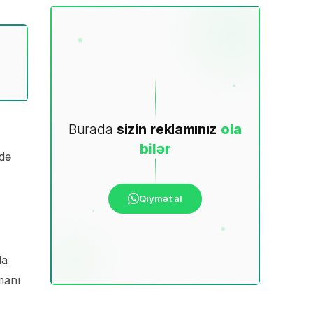
Burada
sizin
reklamınız
ola
bilər
ndə
Qiymət al
da
manı