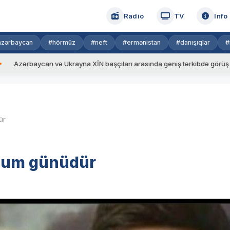
Radio
TV
Info
azərbaycan
#hörmüz
#neft
#ermənistan
#danışıqlar
#
ə Ukrayna XİN başçıları arasında geniş tərkibdə görüş keçirilib
V
ür
oğum günüdür