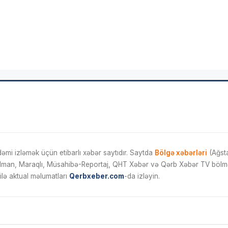
mi izləmək üçün etibarlı xəbər saytıdır. Saytda
Bölgə xəbərləri
(Ağsta
İdman, Maraqlı, Müsahibə-Reportaj, QHT Xəbər və Qərb Xəbər TV bölmələ
ilə aktual məlumatları
Qerbxeber.com
-da izləyin.