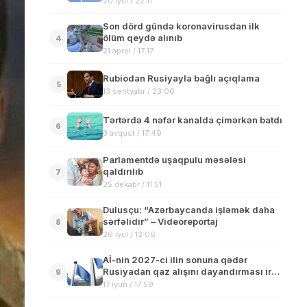
20 iyul / 22:11
Son dörd gündə koronavirusdan ilk
ölüm qeydə alınıb
4
21 aprel / 17:17
Rubiodan Rusiyayla bağlı açıqlama
5
13 sentyabr / 23:06
Tərtərdə 4 nəfər kanalda çimərkən batdı
6
3 avqust / 17:49
Parlamentdə uşaqpulu məsələsi
qaldırılıb
7
25 dekabr / 11:51
Dulusçu: “Azərbaycanda işləmək daha
sərfəlidir” – Videoreportaj
8
26 iyul / 12:06
Aİ-nin 2027-ci ilin sonuna qədər
Rusiyadan qaz alışını dayandırması irəli
9
sürülüb
17 iyun / 17:59