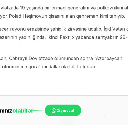
lətzadə 19 yaşında bir erməni generalını və polkovnikini əl
yor Polad Həşimovun qisasını alan qəhrəman kimi tanıyıb.
r rayonu ərazisində şəhidlik zirvəsinə ucalıb. İgid Vətən 
rının yaxınlığında, İkinci Fəxri xiyabanda sentyabrın 29
sən, Cəbrayıl Dövlətzadə ölümündən sonra “Azərbaycan
olunmasına görə” medalları ilə təltif olunub.
mınız
ola
bilər
Qiymət al