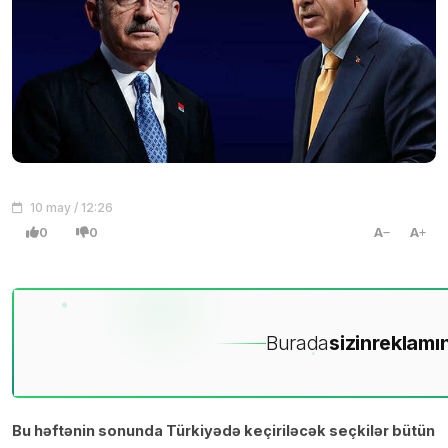
10 may / 12:26
0
0
A
A
Burada
sizin
reklamın
Bu həftənin sonunda Türkiyədə keçiriləcək seçkilər bütün