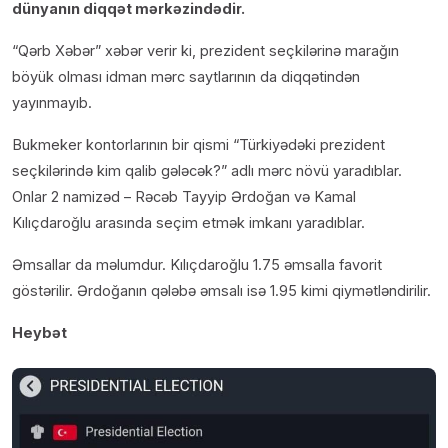
dünyanın diqqət mərkəzindədir.
“Qərb Xəbər” xəbər verir ki, prezident seçkilərinə marağın
böyük olması idman mərc saytlarının da diqqətindən
yayınmayıb.
Bukmeker kontorlarının bir qismi “Türkiyədəki prezident
seçkilərində kim qalib gələcək?” adlı mərc növü yaradıblar.
Onlar 2 namizəd – Rəcəb Tayyip Ərdoğan və Kamal
Kılıçdaroğlu arasında seçim etmək imkanı yaradıblar.
Əmsallar da məlumdur. Kılıçdaroğlu 1.75 əmsalla favorit
göstərilir. Ərdoğanın qələbə əmsalı isə 1.95 kimi qiymətləndirilir.
Heybət