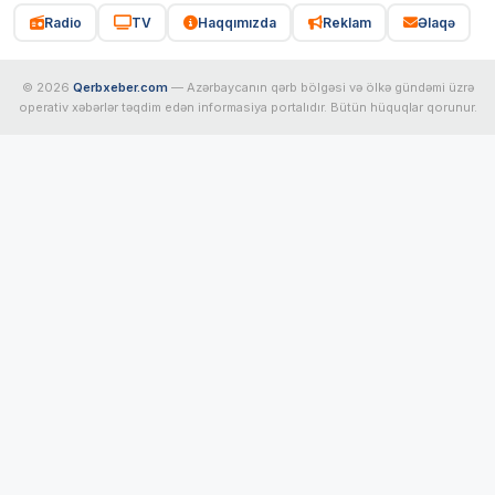
Radio
TV
Haqqımızda
Reklam
Əlaqə
© 2026
Qerbxeber.com
— Azərbaycanın qərb bölgəsi və ölkə gündəmi üzrə
operativ xəbərlər təqdim edən informasiya portalıdır. Bütün hüquqlar qorunur.