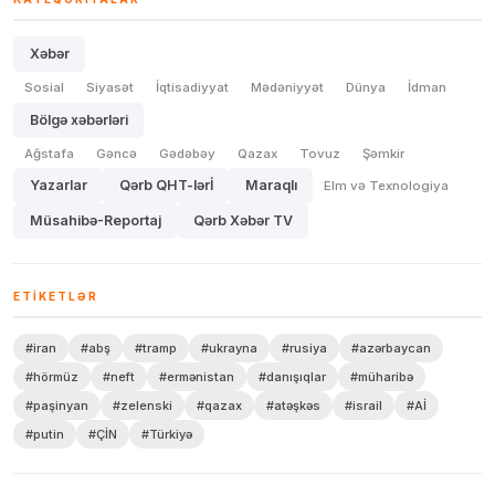
Xəbər
Sosial
Siyasət
İqtisadiyyat
Mədəniyyət
Dünya
İdman
Bölgə xəbərləri
Ağstafa
Gəncə
Gədəbəy
Qazax
Tovuz
Şəmkir
Yazarlar
Qərb QHT-lərİ
Maraqlı
Elm və Texnologiya
Müsahibə-Reportaj
Qərb Xəbər TV
ETIKETLƏR
#iran
#abş
#tramp
#ukrayna
#rusiya
#azərbaycan
#hörmüz
#neft
#ermənistan
#danışıqlar
#müharibə
#paşinyan
#zelenski
#qazax
#atəşkəs
#israil
#Aİ
#putin
#ÇİN
#Türkiyə