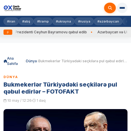
#iran
#abş
#tramp
#ukrayna
#rusiya
#azərbaycan
#h
yna Prezidenti Ceyhun Bayramovu qəbul edib
Azərbaycan və Ukrayna Xİ
Skip
to
content
Ana
Dünya
Bukmekerlər Türkiyədəki seçkilərə pul qəbul edirlər – FOTOFAKT
Səhifə
DÜNYA
Bukmekerlər Türkiyədəki seçkilərə pul
qəbul edirlər – FOTOFAKT
10 may / 12:26
1 dəq