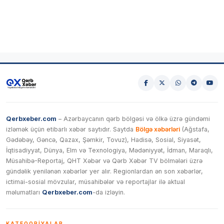
Qerbxeber.com
– Azərbaycanın qərb bölgəsi və ölkə üzrə gündəmi
izləmək üçün etibarlı xəbər saytıdır. Saytda
Bölgə xəbərləri
(Ağstafa,
Gədəbəy, Gəncə, Qazax, Şəmkir, Tovuz), Hadisə, Sosial, Siyasət,
İqtisadiyyat, Dünya, Elm və Texnologiya, Mədəniyyət, İdman, Maraqlı,
Müsahibə-Reportaj, QHT Xəbər və Qərb Xəbər TV bölmələri üzrə
gündəlik yenilənən xəbərlər yer alır. Regionlardan ən son xəbərlər,
ictimai-sosial mövzular, müsahibələr və reportajlar ilə aktual
məlumatları
Qerbxeber.com
-da izləyin.
KATEQORIYALAR