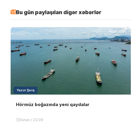
Bu gün paylaşılan digər xəbərlər
Yaxın Şərq
Hörmüz boğazında yeni qaydalar
Dünən / 22:09