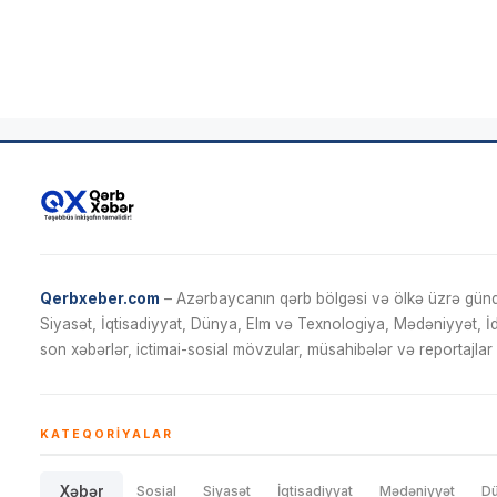
Qerbxeber.com
– Azərbaycanın qərb bölgəsi və ölkə üzrə gündə
Siyasət, İqtisadiyyat, Dünya, Elm və Texnologiya, Mədəniyyət, 
son xəbərlər, ictimai-sosial mövzular, müsahibələr və reportajlar 
KATEQORIYALAR
Xəbər
Sosial
Siyasət
İqtisadiyyat
Mədəniyyət
D