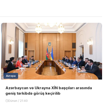
Avropa
Azərbaycan və Ukrayna XİN başçıları arasında
geniş tərkibdə görüş keçirilib
Dünən / 21:40