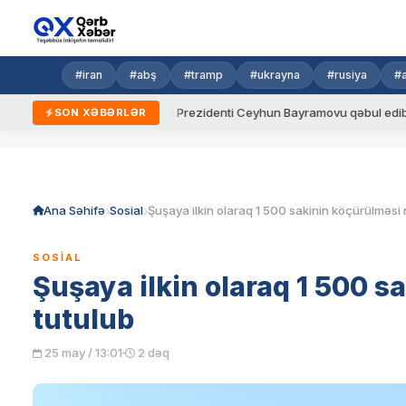
#iran
#abş
#tramp
#ukrayna
#rusiya
#
dalar
Ukrayna Prezidenti Ceyhun Bayramovu qəbul edib
A
SON XƏBƏRLƏR
Skip
to
content
Ana Səhifə
Sosial
SOSIAL
Şuşaya ilkin olaraq 1 500 
tutulub
25 may / 13:01
2 dəq