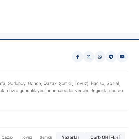
fa, Gədəbəy, Gəncə, Qazax, Şəmkir, Tovuz), Hadisə, Sosial,
ri üzrə gündəlik yenilənən xəbərlər yer alır. Regionlardan ən
Qazax
Tovuz
Şəmkir
Yazarlar
Qərb QHT-lərİ