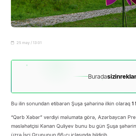
25 may / 13:01
Burada
sizin
rekla
Bu ilin sonundan etibarən Şuşa şəhərinə ilkin olaraq
1
“Qərb Xəbər” verdiyi məlumata görə, Azərbaycan Prez
məsləhətçisi Kənan Quliyev bunu bu gün Şuşa şəhərində
üzrə İşçi Qrupunun 66-cı iclasında bildirib.