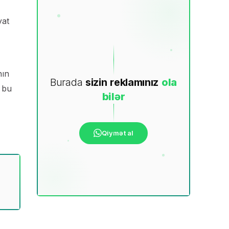
yat
nın
Burada
sizin
reklamınız
ola
n bu
bilər
Qiymət al