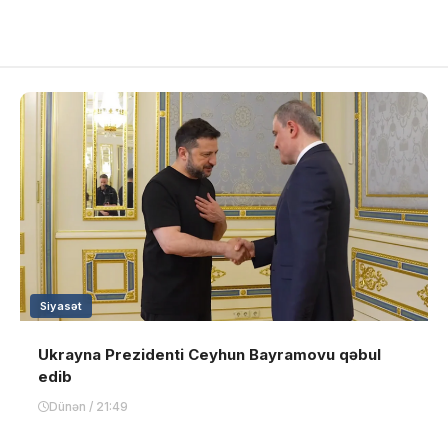
Siyasət
Ukrayna Prezidenti Ceyhun Bayramovu qəbul
edib
Dünən / 21:49