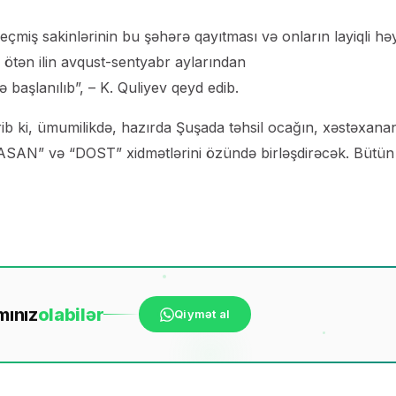
miş sakinlərinin bu şəhərə qayıtması və onların layiqli hə
 ötən ilin avqust-sentyabr aylarından
ə başlanılıb”, – K. Quliyev qeyd edib.
rib ki, ümumilikdə, hazırda Şuşada təhsil ocağın, xəstəxana
ı “ASAN” və “DOST” xidmətlərini özündə birləşdirəcək. Bütü
mınız
ola
bilər
Qiymət al