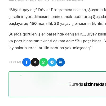
“Böyük qayıdış” Dövlət Proqramına əsasən, Şuşanın keç
şəraitinin yaradılmasını təmin etmək üçün artıq Şuşada
başlayaraq
450
mənzillik
23
yaşayış binasının tikintisin
Şuşada görülən işlər barəsində danışan K.Quliyev bildi
və poçt binasının tikintisi davam edir: “Bu poçt binas
layihələrin icrası bu ilin sonuna yekunlaşacaq”.
PAYLAŞ
Burada
sizin
rekla