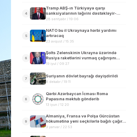
Tramp ABŞ-ın Türkiyəyə qarşı
sanksiyalarının ləğvini dəstəkləyir-
4
Hakan Fidan
28 sentyabr / 19:06
NATO bu il Ukraynaya hərbi yardımı
artıracaq
5
23 avqust / 15:35
Şolts Zelenskinin Ukrayna üzərində
Rusiya raketlərini vurmaq çağırışını
6
rədd edib
19 iyul / 09:27
Suriyanın dövlət bayrağı dəyişdirildi
7
8 dekabr / 19:11
Qərbi Azərbaycan İcması Roma
Papasına məktub göndərib
8
13 iyun / 12:20
Almaniya, Fransa və Polşa Gürcüstan
hökumətinə yeni seçkilərlə bağılı çağırış
9
edib
3 yanvar / 22:53