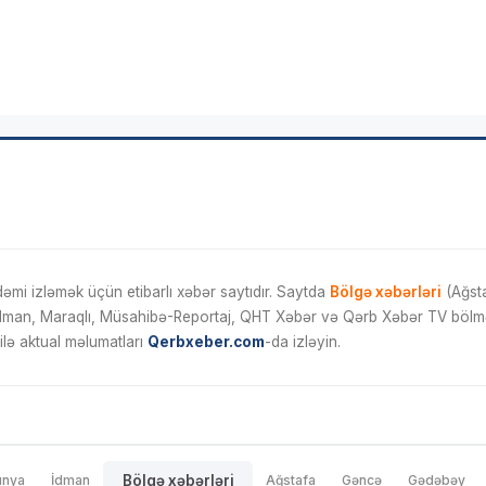
mi izləmək üçün etibarlı xəbər saytıdır. Saytda
Bölgə xəbərləri
(Ağsta
İdman, Maraqlı, Müsahibə-Reportaj, QHT Xəbər və Qərb Xəbər TV bölmələ
ilə aktual məlumatları
Qerbxeber.com
-da izləyin.
ünya
İdman
Bölgə xəbərləri
Ağstafa
Gəncə
Gədəbəy