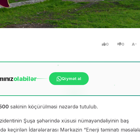
0
0
A
mınız
ola
bilər
Qiymət al
 500
sakinin köçürülməsi nəzərdə tutulub.
identinin Şuşa şəhərində xüsusi nümayəndəliyinin baş
 keçirilən İdarələrarası Mərkəzin “Enerji təminatı məsələlə