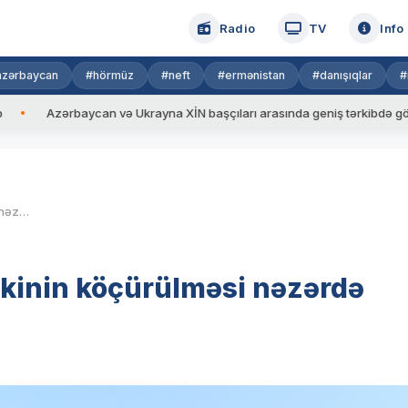
Radio
TV
Info
azərbaycan
#hörmüz
#neft
#ermənistan
#danışıqlar
#
zərbaycan və Ukrayna XİN başçıları arasında geniş tərkibdə görüş keçiril
Şuşaya ilkin olaraq 1 500 sakinin köçürülməsi nəzərdə tutulub
sakinin köçürülməsi nəzərdə