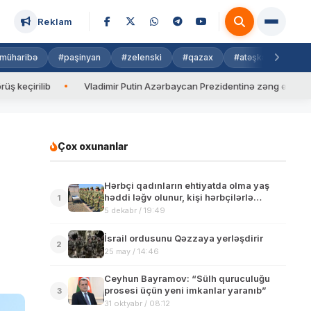
Reklam
müharibə
#paşinyan
#zelenski
#qazax
#atəşkəs
#isra
ib
Vladimir Putin Azərbaycan Prezidentinə zəng edib
Valy
Çox oxunanlar
Hərbçi qadınların ehtiyatda olma yaş
həddi ləğv olunur, kişi hərbçilərlə
1
bərabərləşdirilir
5 dekabr / 19:49
İsrail ordusunu Qəzzaya yerləşdirir
2
25 may / 14:46
Ceyhun Bayramov: “Sülh quruculuğu
prosesi üçün yeni imkanlar yaranıb”
3
31 oktyabr / 08:12