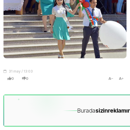
31 may / 13:03
0
0
A
A
Burada
sizin
reklamın