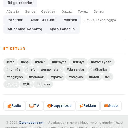
Bölgə xəbərləri
Ağstafa
Gəncə
Gədəbəy
Qazax
Tovuz
Şəmkir
Yazarlar
Qərb QHT-lərİ
Maraqlı
Elm və Texnologiya
Müsahibə-Reportaj
Qərb Xəbər TV
ETIKETLƏR
#iran
#abş
#tramp
#ukrayna
#rusiya
#azərbaycan
#hörmüz
#neft
#ermənistan
#danışıqlar
#müharibə
#paşinyan
#zelenski
#qazax
#atəşkəs
#israil
#Aİ
#putin
#ÇİN
#Türkiyə
Radio
TV
Haqqımızda
Reklam
Əlaqə
© 2026
Qerbxeber.com
— Azərbaycanın qərb bölgəsi və ölkə gündəmi üzrə
operativ xəbərlər təqdim edən informasiya portalıdır. Bütün hüquqlar qorunur.