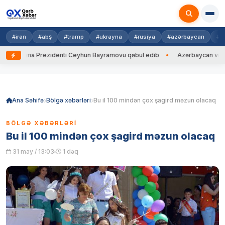
#iran
#abş
#tramp
#ukrayna
#rusiya
#azərbaycan
#h
krayna Prezidenti Ceyhun Bayramovu qəbul edib
Azərbaycan və Ukrayn
Skip
to
content
Ana Səhifə
Bölgə xəbərləri
Bu il 100 mindən çox şagird məzun olacaq
BÖLGƏ XƏBƏRLƏRI
Bu il 100 mindən çox şagird məzun olacaq
31 may / 13:03
1 dəq