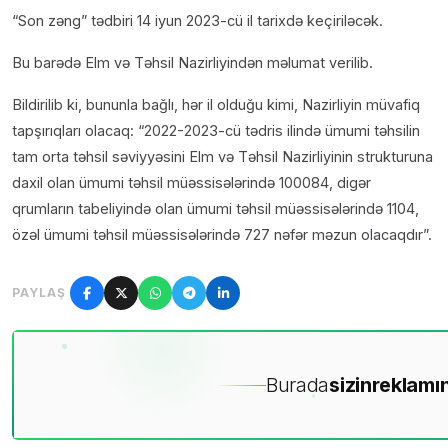
“Son zəng” tədbiri 14 iyun 2023-cü il tarixdə keçiriləcək.
Bu barədə Elm və Təhsil Nazirliyindən məlumat verilib.
Bildirilib ki, bununla bağlı, hər il olduğu kimi, Nazirliyin müvafiq
tapşırıqları olacaq: “2022-2023-cü tədris ilində ümumi təhsilin
tam orta təhsil səviyyəsini Elm və Təhsil Nazirliyinin strukturuna
daxil olan ümumi təhsil müəssisələrində 100084, digər
qrumların tabeliyində olan ümumi təhsil müəssisələrində 1104,
özəl ümumi təhsil müəssisələrində 727 nəfər məzun olacaqdır”.
PAYLAŞ
Burada
sizin
reklamın