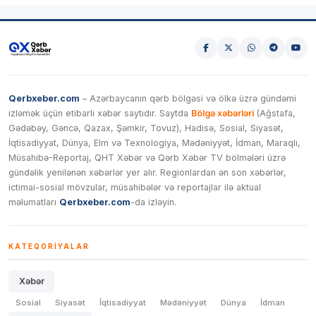
Qerbxeber.com
– Azərbaycanın qərb bölgəsi və ölkə üzrə gündəmi
izləmək üçün etibarlı xəbər saytıdır. Saytda
Bölgə xəbərləri
(Ağstafa,
Gədəbəy, Gəncə, Qazax, Şəmkir, Tovuz), Hadisə, Sosial, Siyasət,
İqtisadiyyat, Dünya, Elm və Texnologiya, Mədəniyyət, İdman, Maraqlı,
Müsahibə-Reportaj, QHT Xəbər və Qərb Xəbər TV bölmələri üzrə
gündəlik yenilənən xəbərlər yer alır. Regionlardan ən son xəbərlər,
ictimai-sosial mövzular, müsahibələr və reportajlar ilə aktual
məlumatları
Qerbxeber.com
-da izləyin.
KATEQORIYALAR
Xəbər
Sosial
Siyasət
İqtisadiyyat
Mədəniyyət
Dünya
İdman