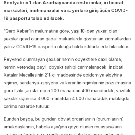
Sentyabrın 1-dən Azərbaycanda restoranlar, iri ticarət
mərkəzləri, mehmanxalar və s. yerlərə giriş üçün COVID-
19 pasportu tələb ediləcək.
“Qərb Xəbər”in məlumatına görə, yaşı 18-dən yuxarı olan
şəxslər qeyd olunan qapalı məkanlarda göstərilən xidmətlərdən
yalnız COVID-19 pasportu olduğu halda istifadə edə biləcəklər.
Peyvənd olunmayan şəxslər həmin obyektlərə daxil olarsa,
həmin vətəndaş deyil, obyekt sahibi cərimələnəcək. İnzibati
Xətalar Məcəlləsinin 211-ci maddəsində epidemiya əleyhinə
rejimin, sanitariya-gigiyena və karantin rejimlərinin pozulmasına
görə fiziki şəxslər üçün 200 manatdan 400 manatadək, vəzifəli
şəxslər üçün isə 3 000 manatdan 4 000 manatadək məbləğdə
cərimə nəzərdə tutulur.
Bundan başqa, bu gündən dövlət orqanlarının (qurumlarının)
əməkdaşlarının, habelə aşağıda qeyd olunan müəssisələrin
işçilərinin (əmək və ya mülki müqavilələrlə işləməsindən asılı