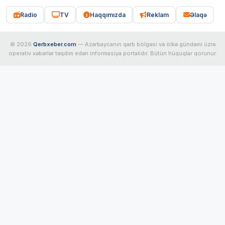
Radio
TV
Haqqımızda
Reklam
Əlaqə
© 2026
Qerbxeber.com
— Azərbaycanın qərb bölgəsi və ölkə gündəmi üzrə
operativ xəbərlər təqdim edən informasiya portalıdır. Bütün hüquqlar qorunur.