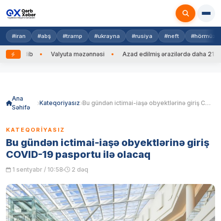
#iran
#abş
#tramp
#ukrayna
#rusiya
#neft
#hörmüz
g edib
Valyuta məzənnəsi
Azad edilmiş ərazilərdə daha 212 mina,
Skip
to
content
Ana
Kateqoriyasız
Bu gündən ictimai-iaşə obyektlərinə giriş COVID-19 pasportu ilə olacaq
Səhifə
KATEQORIYASIZ
Bu gündən ictimai-iaşə obyektlərinə giriş
COVID-19 pasportu ilə olacaq
1 sentyabr / 10:58
2 dəq