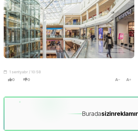
1 sentyabr / 10:58
0
0
A
A
Burada
sizin
reklamın