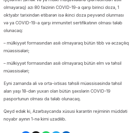
olmayaraq) azı 80 faizinin COVID-19-a qarşı birinci doza, 1
oktyabr tarixindən etibarən isə ikinci doza peyvənd olunması
və ya COVID-19-a qarşı immunitet sertifikatının olması tələb
olunacaq:
– mülkiyyət formasından asılı olmayaraq bütün tibb və əczaçılıq
müəssisələri;
– mülkiyyət formasından asılı olmayaraq bütün elm və təhsil
müəssisələri;
Eyni zamanda ali və orta-ixtisas təhsili müəssisəsində təhsil
alan yaşı 18-dən yuxarı olan bütün şəxslərin COVID-19
pasportunun olması da tələb olunacaq.
Qeyd edək ki, Azərbaycanda xüsusi karantin rejiminin müddəti
noyabr ayının 1-nə kimi uzadılıb.