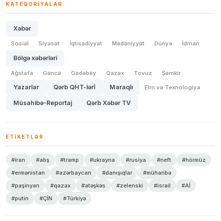
KATEQORIYALAR
Xəbər
Sosial
Siyasət
İqtisadiyyat
Mədəniyyət
Dünya
İdman
Bölgə xəbərləri
Ağstafa
Gəncə
Gədəbəy
Qazax
Tovuz
Şəmkir
Yazarlar
Qərb QHT-lərİ
Maraqlı
Elm və Texnologiya
Müsahibə-Reportaj
Qərb Xəbər TV
ETIKETLƏR
#iran
#abş
#tramp
#ukrayna
#rusiya
#neft
#hörmüz
#ermənistan
#azərbaycan
#danışıqlar
#müharibə
#paşinyan
#qazax
#atəşkəs
#zelenski
#israil
#Aİ
#putin
#ÇİN
#Türkiyə