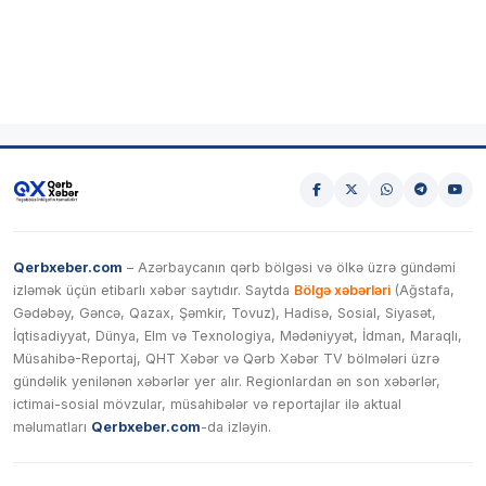
Qerbxeber.com
– Azərbaycanın qərb bölgəsi və ölkə üzrə gündəmi
izləmək üçün etibarlı xəbər saytıdır. Saytda
Bölgə xəbərləri
(Ağstafa,
Gədəbəy, Gəncə, Qazax, Şəmkir, Tovuz), Hadisə, Sosial, Siyasət,
İqtisadiyyat, Dünya, Elm və Texnologiya, Mədəniyyət, İdman, Maraqlı,
Müsahibə-Reportaj, QHT Xəbər və Qərb Xəbər TV bölmələri üzrə
gündəlik yenilənən xəbərlər yer alır. Regionlardan ən son xəbərlər,
ictimai-sosial mövzular, müsahibələr və reportajlar ilə aktual
məlumatları
Qerbxeber.com
-da izləyin.