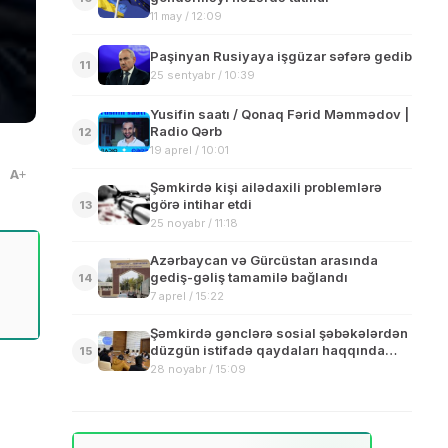
11 may / 12:09
Paşinyan Rusiyaya işgüzar səfərə gedib
11
25 sentyabr / 10:39
Yusifin saatı / Qonaq Fərid Məmmədov |
Radio Qərb
12
19 aprel / 10:01
A
Şəmkirdə kişi ailədaxili problemlərə
görə intihar etdi
13
25 noyabr / 11:18
Azərbaycan və Gürcüstan arasında
gediş-gəliş tamamilə bağlandı
14
7 aprel / 15:22
Şəmkirdə gənclərə sosial şəbəkələrdən
düzgün istifadə qaydaları haqqında
15
məlumat verilib
28 noyabr / 15:09