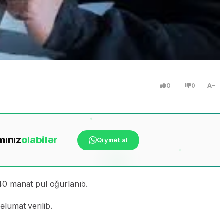
0
0
A
mınız
ola
bilər
Qiymət al
 40 manat pul oğurlanıb.
əlumat verilib.