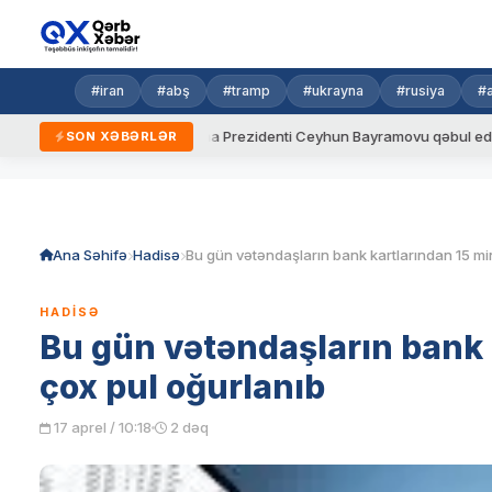
#iran
#abş
#tramp
#ukrayna
#rusiya
#
ydalar
Ukrayna Prezidenti Ceyhun Bayramovu qəbul edib
SON XƏBƏRLƏR
Skip
to
content
Ana Səhifə
Hadisə
HADISƏ
Bu gün vətəndaşların bank
çox pul oğurlanıb
17 aprel / 10:18
2 dəq