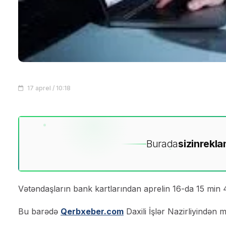
17 aprel / 10:18
Burada
sizin
rekla
Vətəndaşların bank kartlarından aprelin 16-da 15 min
Bu barədə
Qerbxeber.com
Daxili İşlər Nazirliyindən m