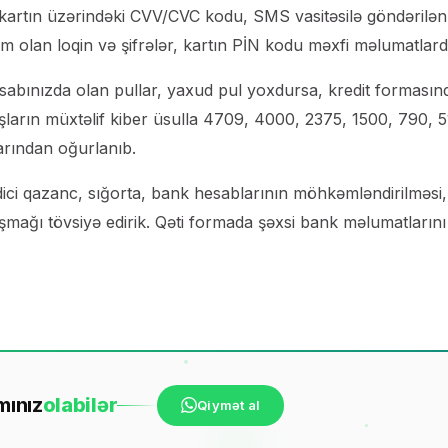
i, kartın üzərindəki CVV/CVC kodu, SMS vasitəsilə göndərilən
m olan loqin və şifrələr, kartın PİN kodu məxfi məlumatlardı
sabınızda olan pullar, yaxud pul yoxdursa, kredit formasın
şların müxtəlif kiber üsulla 4709, 4000, 2375, 1500, 790, 5
arından oğurlanıb.
ici qazanc, sığorta, bank hesablarının möhkəmləndirilməsi,
naşmağı tövsiyə edirik. Qəti formada şəxsi bank məlumatlarını
mınız
ola
bilər
Qiymət al