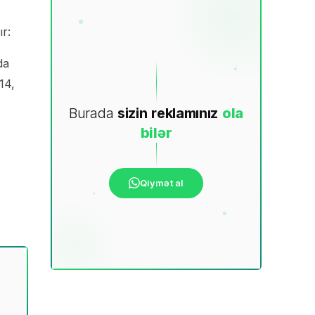
r:
da
14,
Burada
sizin
reklamınız
ola
bilər
Qiymət al