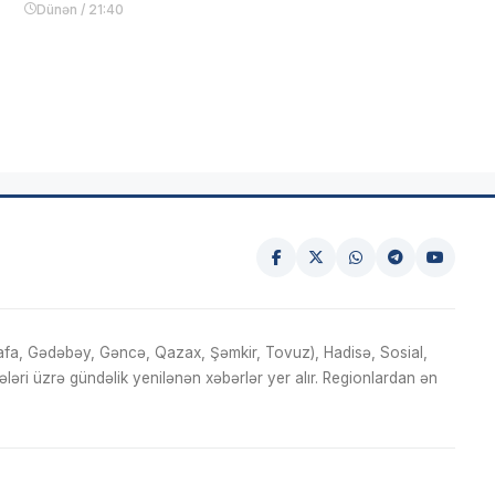
Dünən / 21:40
fa, Gədəbəy, Gəncə, Qazax, Şəmkir, Tovuz), Hadisə, Sosial,
ri üzrə gündəlik yenilənən xəbərlər yer alır. Regionlardan ən