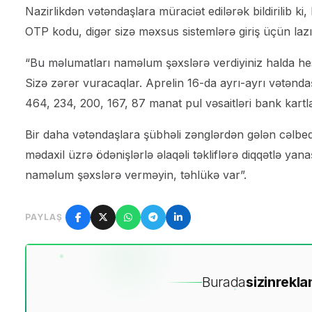
Nazirlikdən vətəndaşlara müraciət edilərək bildirilib k
OTP kodu, digər sizə məxsus sistemlərə giriş üçün lazı
“Bu məlumatları naməlum şəxslərə verdiyiniz halda he
Sizə zərər vuracaqlar. Aprelin 16-da ayrı-ayrı vətənda
464, 234, 200, 167, 87 manat pul vəsaitləri bank kartl
Bir daha vətəndaşlara şübhəli zənglərdən gələn cəlbed
mədaxil üzrə ödənişlərlə əlaqəli təkliflərə diqqətlə ya
naməlum şəxslərə verməyin, təhlükə var”.
PAYLAŞ
Burada
sizin
rekla