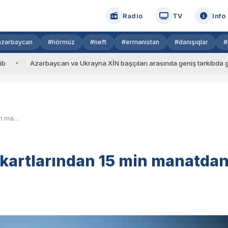
Radio
TV
Info
azərbaycan
#hörmüz
#neft
#ermənistan
#danışıqlar
#
Azərbaycan və Ukrayna XİN başçıları arasında geniş tərkibdə görüş keçiri
Bu gün vətəndaşların bank kartlarından 15 min manatdan çox pul oğurlanıb
 kartlarından 15 min manatda