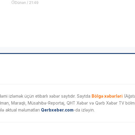
Dünən / 21:49
mi izləmək üçün etibarlı xəbər saytıdır. Saytda
Bölgə xəbərləri
(Ağsta
İdman, Maraqlı, Müsahibə-Reportaj, QHT Xəbər və Qərb Xəbər TV bölmələ
ilə aktual məlumatları
Qerbxeber.com
-da izləyin.