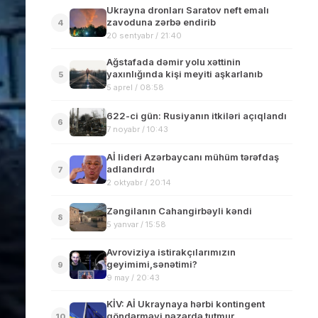
Ukrayna dronları Saratov neft emalı
zavoduna zərbə endirib
4
20 sentyabr / 21:40
Ağstafada dəmir yolu xəttinin
yaxınlığında kişi meyiti aşkarlanıb
5
5 aprel / 08:58
622-ci gün: Rusiyanın itkiləri açıqlandı
6
7 noyabr / 10:43
Aİ lideri Azərbaycanı mühüm tərəfdaş
adlandırdı
7
2 oktyabr / 20:14
Zəngilanın Cahangirbəyli kəndi
8
5 yanvar / 15:58
Avroviziya istirakçılarımızın
geyimimi,sənətimi?
9
9 may / 20:43
KİV: Aİ Ukraynaya hərbi kontingent
göndərməyi nəzərdə tutmur
10